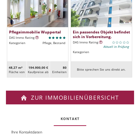
Pflegeimmobilie Wuppertal
Ein passendes Objekt befindet
sich in Vorbereitung.
DAS Immo Rating
DAS Immo Rating
Kategorien
Pflege, Bestand
Aktuell in Prüfung
Kategorien
48,27 m²
194.900,00 €
80
Bitte sprechen Sie uns direkt an.
Fläche von
Kaufpreise ab
Ein­heiten
ZUR IMMOBILIENÜBERSICHT
KONTAKT
Ihre Kontaktdaten
O
U