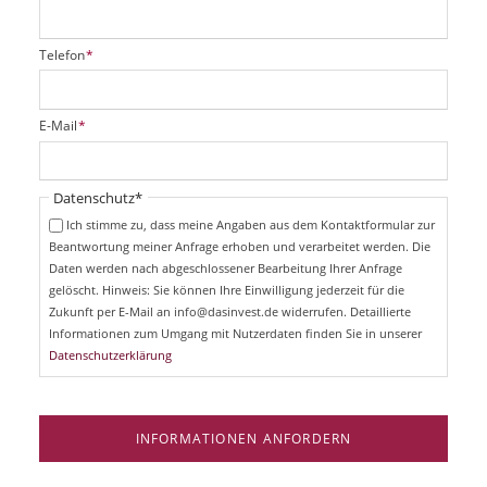
P
Telefon
*
f
l
i
P
E-Mail
*
c
f
h
l
t
i
Pflichtfeld
Datenschutz
*
f
c
e
Ich stimme zu, dass meine Angaben aus dem Kontaktformular zur
h
l
Beantwortung meiner Anfrage erhoben und verarbeitet werden. Die
t
d
Daten werden nach abgeschlossener Bearbeitung Ihrer Anfrage
f
e
gelöscht. Hinweis: Sie können Ihre Einwilligung jederzeit für die
l
Zukunft per E-Mail an info@dasinvest.de widerrufen. Detaillierte
d
Informationen zum Umgang mit Nutzerdaten finden Sie in unserer
Datenschutzerklärung
INFORMATIONEN ANFORDERN