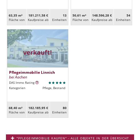
63,35 m²
181.211,58 €
13
50,61 m²
148.596,28 €
54
Fläche von
Kaufpreise ab
Ein­heiten
Fläche von
Kaufpreise ab
Ein­heiten
verkauft!
Pflegeimmobilie Linnich
bei Aachen
DAS Immo Rating
Kategorien
Pflege, Bestand
68,40 m²
182.185,95 €
80
Fläche von
Kaufpreise ab
Ein­heiten
"PFLEGEIMMOBILIE KAUFEN" - ALLE OBJEKTE IN DER ÜBERSICHT