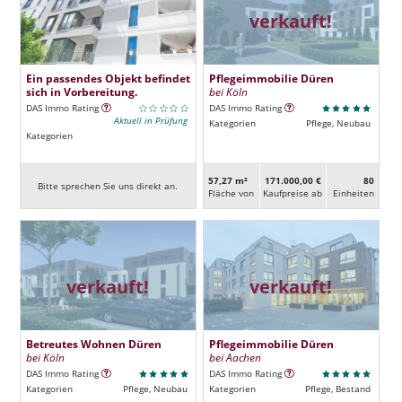
verkauft!
Ein passendes Objekt befindet
Pflegeimmobilie Düren
sich in Vorbereitung.
bei Köln
DAS Immo Rating
DAS Immo Rating
Aktuell in Prüfung
Kategorien
Pflege, Neubau
Kategorien
57,27 m²
171.000,00 €
80
Bitte sprechen Sie uns direkt an.
Fläche von
Kaufpreise ab
Ein­heiten
verkauft!
verkauft!
Betreutes Wohnen Düren
Pflegeimmobilie Düren
bei Köln
bei Aachen
DAS Immo Rating
DAS Immo Rating
Kategorien
Pflege, Neubau
Kategorien
Pflege, Bestand