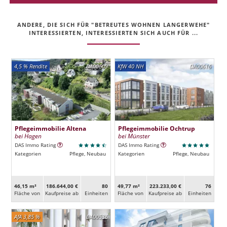
ANDERE, DIE SICH FÜR "BETREUTES WOHNEN LANGERWEHE"
INTERESSIERTEN, INTERESSIERTEN SICH AUCH FÜR ...
4,5 % Rendite
DA00609
KfW 40 NH
DA00616
Pflegeimmobilie Altena
Pflegeimmobilie Ochtrup
bei Hagen
bei Münster
DAS Immo Rating
DAS Immo Rating
Kategorien
Pflege, Neubau
Kategorien
Pflege, Neubau
46,15 m²
186.644,00 €
80
49,77 m²
223.233,00 €
76
Fläche von
Kaufpreise ab
Ein­heiten
Fläche von
Kaufpreise ab
Ein­heiten
AfA 3,85 %
DA00536