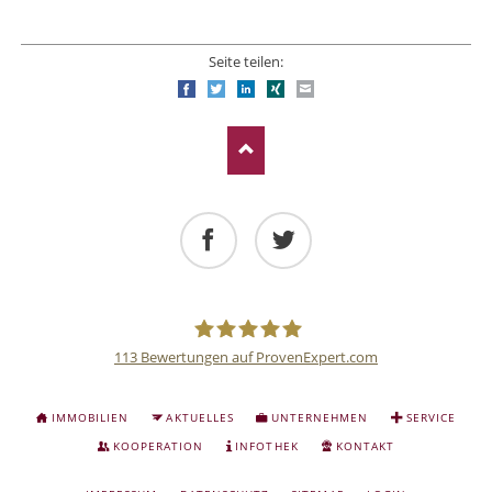
Seite teilen:
Facebook
Twitter
LinkedIn
Xing
E-mail
Facebook
Twitter
113
Bewertungen auf ProvenExpert.com
Deutsche
NAVIGATION
IMMOBILIEN
AKTUELLES
UNTERNEHMEN
SERVICE
ÜBERSPRINGEN
Anlage
KOOPERATION
INFOTHEK
KONTAKT
NAVIGATION