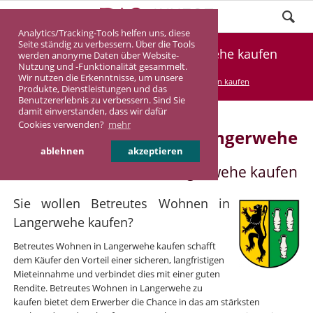
Analytics/Tracking-Tools helfen uns, diese
Seite ständig zu verbessern. Über die Tools
Betreutes Wohnen in Langerwehe kaufen
werden anonyme Daten über Website-
Nutzung und -Funktionalität gesammelt.
Wir nutzen die Erkenntnisse, um unsere
DASINVEST
Service
Betreutes Wohnen kaufen
Produkte, Dienstleistungen und das
Benutzererlebnis zu verbessern. Sind Sie
damit einverstanden, dass wir dafür
Cookies verwenden?
mehr
Betreutes Wohnen in Langerwehe
ablehnen
akzeptieren
Betreutes Wohnen in Langerwehe kaufen
Sie wollen Betreutes Wohnen in
Langerwehe kaufen?
Betreutes Wohnen in Langerwehe kaufen schafft
dem Käufer den Vorteil einer sicheren, langfristigen
Mieteinnahme und verbindet dies mit einer guten
Rendite. Betreutes Wohnen in Langerwehe zu
kaufen bietet dem Erwerber die Chance in das am stärksten