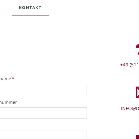
KONTAKT
+49 (511
tfeld
name
*
snummer
INFO@D