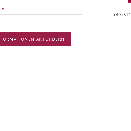
tfeld
l
*
+49 (511
NFORMATIONEN ANFORDERN