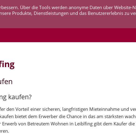
 verbessern. Über die Tools werden anonyme Daten über Website-
AKTUELLES
UNTERNEHMEN
SERVICE
KO
nsere Produkte, Dienstleistungen und das Benutzererlebnis zu ve
fing
ufen
ing kaufen?
er den Vorteil einer sicheren, langfristigen Mieteinnahme und ve
u kaufen bietet dem Erwerber die Chance in das am stärksten wac
 Erwerb von Betreutem Wohnen in Leiblfing gibt dem Käufer die 
eren.