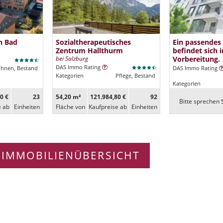
n Bad
Sozialtherapeutisches
Ein passendes
Zentrum Hallthurm
befindet sich i
bei Salzburg
Vorbereitung.
DAS Immo Rating
ohnen, Bestand
DAS Immo Rating
Kategorien
Pflege, Bestand
Kategorien
0 €
23
54,20 m²
121.984,80 €
92
Bitte sprechen S
e ab
Ein­heiten
Fläche von
Kaufpreise ab
Ein­heiten
 IMMOBILIENÜBERSICHT