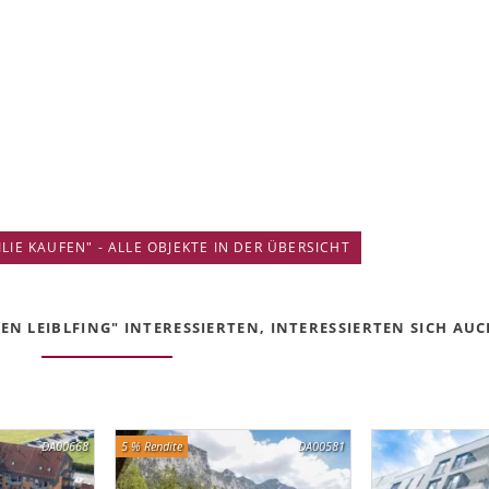
IE KAUFEN" - ALLE OBJEKTE IN DER ÜBERSICHT
N LEIBLFING" INTERESSIERTEN, INTERESSIERTEN SICH AUCH
DA00668
5 % Rendite
DA00581