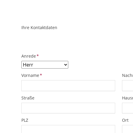
Ihre Kontaktdaten
ObjektPlatzhalter
URL
Pflichtfeld
Anrede
*
Pflichtfeld
Pflich
Vorname
*
Nach
Straße
Hau
PLZ
Ort