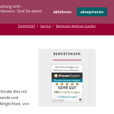
Navigation
Nutzung und -
OPERATION
INFOTHEK
KONTAKT
überspringen
rbessern. Sind Sie damit
ablehnen
akzeptieren
DASINVEST
Service
Betreutes Wohnen kaufen
BEWERTUNGEN
rbindet dies mit
hsende und
Möglichkeit, von