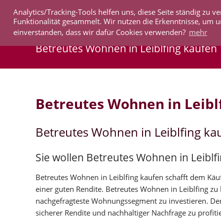
Analytics/Tracking-Tools helfen uns, diese Seite ständig zu
IMMOBILIEN
Funktionalität gesammelt. Wir nutzen die Erkenntnisse, um u
einverstanden, dass wir dafür Cookies verwenden?
mehr
Betreutes Wohnen in Leiblfing kaufen
Betreutes Wohnen in Leibl
Betreutes Wohnen in Leiblfing ka
Sie wollen Betreutes Wohnen in Leiblf
Betreutes Wohnen in Leiblfing kaufen schafft dem Käuf
einer guten Rendite. Betreutes Wohnen in Leiblfing z
nachgefragteste Wohnungssegment zu investieren. Der
sicherer Rendite und nachhaltiger Nachfrage zu profiti