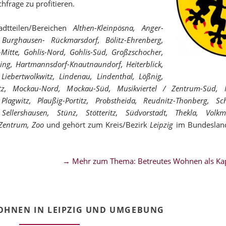
hfrage zu profitieren.
dtteilen/Bereichen
Althen-Kleinpösna, Anger-
 Burghausen- Rückmarsdorf, Bölitz-Ehrenberg,
s-Mitte, Gohlis-Nord, Gohlis-Süd, Großzschocher,
ng, Hartmannsdorf-Knautnaundorf, Heiterblick,
Liebertwolkwitz, Lindenau, Lindenthal, Lößnig,
itz, Mockau-Nord, Mockau-Süd, Musikviertel / Zentrum-Süd, 
lagwitz, Plaußig-Portitz, Probstheida, Reudnitz-Thonberg, Sc
Sellershausen, Stünz, Stötteritz, Südvorstadt, Thekla, Volk
 Zentrum, Zoo
und gehört zum Kreis/Bezirk
Leipzig
im Bundesla
→ Mehr zum Thema: Betreutes Wohnen als Kap
OHNEN IN LEIPZIG UND UMGEBUNG