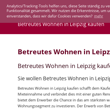
Analytics/Tracking-Tools helfen uns, diese Seite ständig zu
IMMOBILIEN
Funktionalität gesammelt. Wir nutzen die Erkenntnisse, um u
einverstanden, dass wir dafür Cookies verwenden?
mehr
Betreutes Wohnen in Leipzig kaufen
Betreutes Wohnen in Leipz
Betreutes Wohnen in Leipzig kau
Sie wollen Betreutes Wohnen in Leipzi
Betreutes Wohnen in Leipzig kaufen schafft dem Käufer 
Mieteinnahme und verbindet dies mit einer guten Rend
bietet dem Erwerber die Chance in das am stärksten 
Wohnungssegment zu investieren. Der Erwerb von Bet