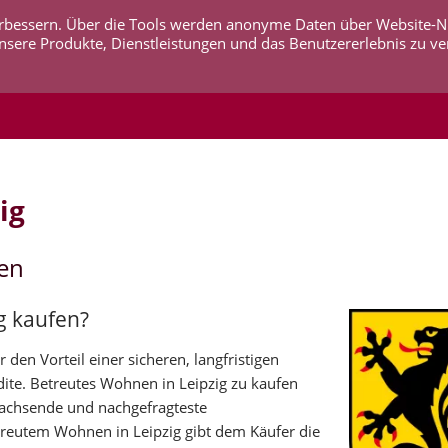
 verbessern. Über die Tools werden anonyme Daten über Website-
AKTUELLES
UNTERNEHMEN
SERVICE
KO
nsere Produkte, Dienstleistungen und das Benutzererlebnis zu ve
ig
fen
g kaufen?
den Vorteil einer sicheren, langfristigen
ite. Betreutes Wohnen in Leipzig zu kaufen
wachsende und nachgefragteste
reutem Wohnen in Leipzig gibt dem Käufer die