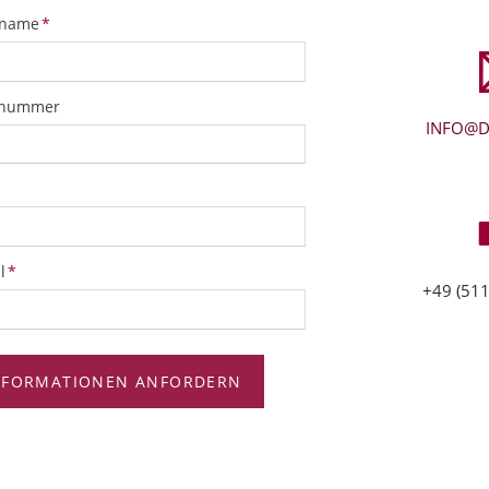
tfeld
name
*
snummer
INFO@D
tfeld
l
*
+49 (511
NFORMATIONEN ANFORDERN