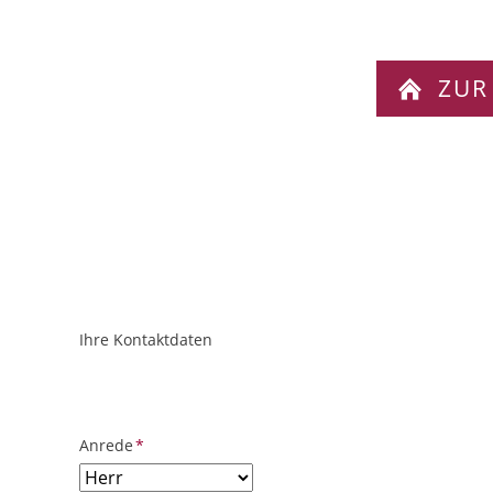
ZUR
Ihre Kontaktdaten
ObjektPlatzhalter
URL
Pflichtfeld
Anrede
*