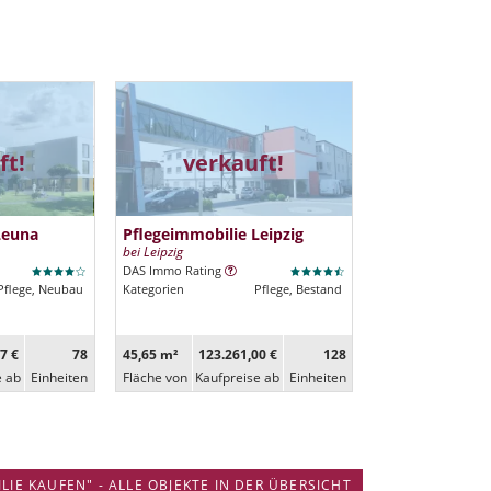
ft!
verkauft!
Leuna
Pflegeimmobilie Leipzig
bei Leipzig
DAS Immo Rating
Pflege, Neubau
Kategorien
Pflege, Bestand
7 €
78
45,65 m²
123.261,00 €
128
e ab
Ein­heiten
Fläche von
Kaufpreise ab
Ein­heiten
IE KAUFEN" - ALLE OBJEKTE IN DER ÜBERSICHT