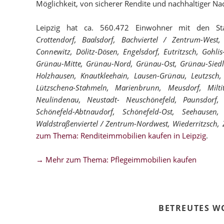
Möglichkeit, von sicherer Rendite und nachhaltiger Nac
Leipzig hat ca. 560.472 Einwohner mit den Sta
Crottendorf, Baalsdorf, Bachviertel / Zentrum-West,
Connewitz, Dölitz-Dösen, Engelsdorf, Eutritzsch, Gohli
Grünau-Mitte, Grünau-Nord, Grünau-Ost, Grünau-Siedli
Holzhausen, Knautkleehain, Lausen-Grünau, Leutzsch, 
Lützschena-Stahmeln, Marienbrunn, Meusdorf, Milt
Neulindenau, Neustadt- Neuschönefeld, Paunsdorf, P
Schönefeld-Abtnaudorf, Schönefeld-Ost, Seehausen, 
Waldstraßenviertel / Zentrum-Nordwest, Wiederritzsch,
zum Thema: Renditeimmobilien kaufen in Leipzig
.
→ Mehr zum Thema: Pflegeimmobilien kaufen
BETREUTES W