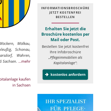
INFOR­MATIONS­BROSCHÜRE
JETZT KOSTEN­FREI
BESTELLEN
Erhalten Sie jetzt die
Broschüre kostenlos per
Mail oder Post.
Möckern, Mölkau,
Bestellen Sie jetzt kostenfrei
hleußig, Schonau,
Ihre Infobroschüre
marsdorf, Wahren,
„Pflegeimmobilien als
nd
Sachsen
.
...mehr
Kapitalanlage”
:
kostenlos anfordern
italanlage kaufen
in Sachsen