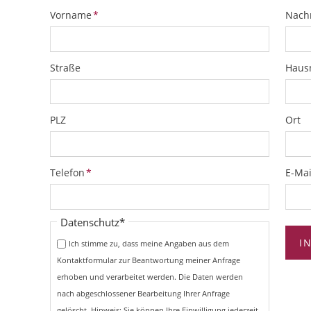
Pflichtfeld
Pflich
Vorname
*
Nach
Straße
Hau
PLZ
Ort
Pflichtfeld
Pflich
Telefon
*
E-Mai
Pflichtfeld
Datenschutz
*
I
Ich stimme zu, dass meine Angaben aus dem
Kontaktformular zur Beantwortung meiner Anfrage
erhoben und verarbeitet werden. Die Daten werden
nach abgeschlossener Bearbeitung Ihrer Anfrage
gelöscht. Hinweis: Sie können Ihre Einwilligung jederzeit