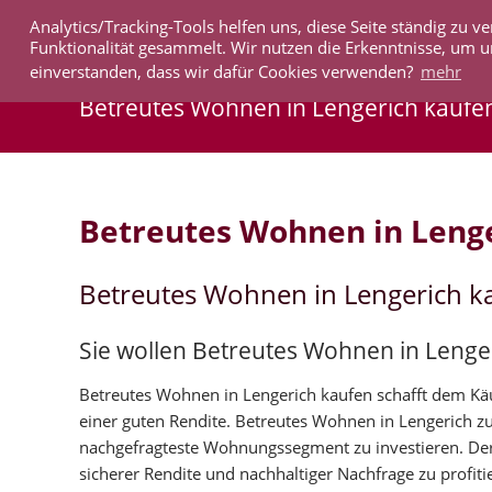
Analytics/Tracking-Tools helfen uns, diese Seite ständig zu
IMMOBILIEN
Funktionalität gesammelt. Wir nutzen die Erkenntnisse, um u
einverstanden, dass wir dafür Cookies verwenden?
mehr
Betreutes Wohnen in Lengerich kaufe
Betreutes Wohnen in Leng
Betreutes Wohnen in Lengerich k
Sie wollen Betreutes Wohnen in Lenge
Betreutes Wohnen in Lengerich kaufen schafft dem Käuf
einer guten Rendite. Betreutes Wohnen in Lengerich z
nachgefragteste Wohnungssegment zu investieren. Der
sicherer Rendite und nachhaltiger Nachfrage zu profiti