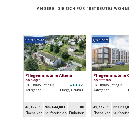
ANDERE, DIE SICH FÜR "BETREUTES WOHNE
4,5 % Rendite
DA00609
KfW 40 NH
Pflegeimmobilie Altena
Pflegeimmobilie 
bei Hagen
bei Münster
DAS Immo Rating
DAS Immo Rating
Kategorien
Pflege, Neubau
Kategorien
46,15 m²
186.644,00 €
80
49,77 m²
223.233,0
Fläche von
Kaufpreise ab
Ein­heiten
Fläche von
Kaufpreis