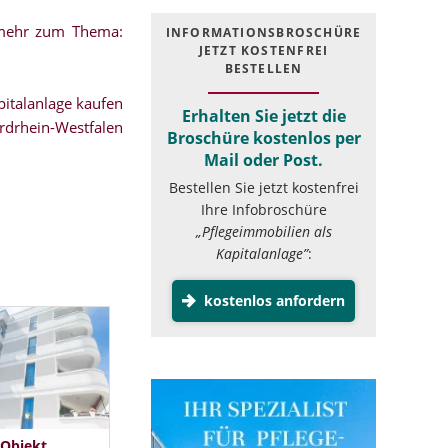
.mehr zum Thema:
INFOR­MATIONS­BROSCHÜRE
JETZT KOSTEN­FREI
BESTELLEN
italanlage kaufen
Erhalten Sie jetzt die
rdrhein-Westfalen
Broschüre kostenlos per
Mail oder Post.
Bestellen Sie jetzt kostenfrei
Ihre Infobroschüre
„Pflegeimmobilien als
Kapitalanlage”
:
kostenlos anfordern
 Objekt