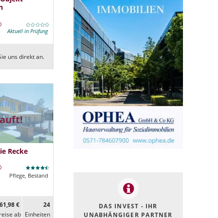
n
Aktuell in Prüfung
ie uns direkt an.
auft!
ie Recke
Pflege, Bestand
61,98 €
24
DAS INVEST - IHR
reise ab
Ein­heiten
UNABHÄNGIGER PARTNER