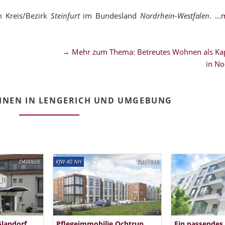
m Kreis/Bezirk
Steinfurt
im Bundesland
Nordrhein-Westfalen
.
..
→ Mehr zum Thema: Betreutes Wohnen als Kap
in No
HNEN IN LENGERICH UND UMGEBUNG
DA00606
KfW 40 NH
DA00616
Glandorf
Pflegeimmobilie Ochtrup
Ein passendes