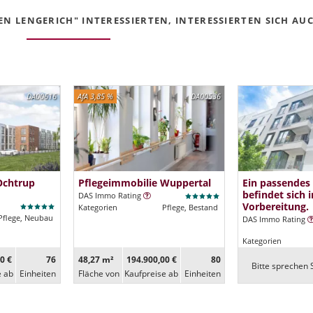
N LENGERICH" INTERESSIERTEN, INTERESSIERTEN SICH AUCH
DA00616
AfA 3,85 %
DA00536
Ochtrup
Pflegeimmobilie Wuppertal
Ein passendes
befindet sich i
DAS Immo Rating
Vorbereitung.
Kategorien
Pflege, Bestand
Pflege, Neubau
DAS Immo Rating
Kategorien
0 €
76
48,27 m²
194.900,00 €
80
Bitte sprechen S
e ab
Ein­heiten
Fläche von
Kaufpreise ab
Ein­heiten