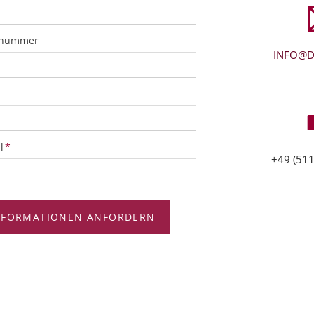
snummer
INFO@D
tfeld
l
*
+49 (511
NFORMATIONEN ANFORDERN