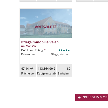
verkauft!
Pflegeimmobilie Velen
bei Münster
DAS Immo Rating
Kategorien
Pflege, Neubau
47,14 m²
143.864,00 €
80
Fläche von
Kaufpreise ab
Ein­heiten
"PFLEGEIMMOBIL