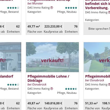
bei Münster
befindet sich i
Vorbereitung.
DAS Immo Rating
Pflege, Bestand
Kategorien
Pflege, Neubau
DAS Immo Rating
Kategorien
6 €
62
49,77 m²
223.233,00 €
76
Bitte sprechen S
e ab
Ein­heiten
Fläche von
Kaufpreise ab
Ein­heiten
ft!
verkauft!
verk
Glandorf
Pflegeimmobilie Lohne /
Pflegeimmobil
Dinklage
bei Osnabrück
bei Osnabrück
DAS Immo Rating
Pflege, Bestand
DAS Immo Rating
Kategorien
Kategorien
Pflege, Neubau
0 €
62
49,87 m²
140.816,00 €
76
51,33 m²
198.1
e ab
Ein­heiten
Fläche von
Kaufpreise ab
Ein­heiten
Fläche von
Kaufp