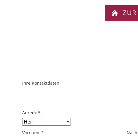
ZUR
Ihre Kontaktdaten
ObjektPlatzhalter
URL
Pflichtfeld
Anrede
*
Pflichtfeld
Pflich
Vorname
*
Nach