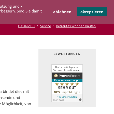
Navigation
Nutzung und -
OPERATION
INFOTHEK
KONTAKT
überspringen
rbessern. Sind Sie damit
ablehnen
akzeptieren
DASINVEST
Service
Betreutes Wohnen kaufen
BEWERTUNGEN
erbindet dies mit
chsende und
 Möglichkeit, von