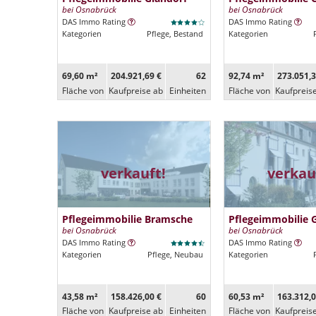
bei Osnabrück
bei Osnabrück
DAS Immo Rating
DAS Immo Rating
Kategorien
Pflege, Bestand
Kategorien
69,60 m²
204.921,69 €
62
92,74 m²
273.051,3
Fläche von
Kaufpreise ab
Ein­heiten
Fläche von
Kaufpreis
verkauft!
verkau
Pflegeimmobilie Bramsche
Pflegeimmobilie 
bei Osnabrück
bei Osnabrück
DAS Immo Rating
DAS Immo Rating
Kategorien
Pflege, Neubau
Kategorien
43,58 m²
158.426,00 €
60
60,53 m²
163.312,0
Fläche von
Kaufpreise ab
Ein­heiten
Fläche von
Kaufpreis