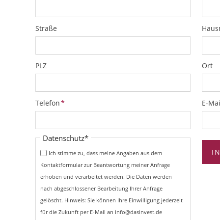
Straße
Hau
PLZ
Ort
Pflichtfeld
Pflich
Telefon
*
E-Mai
Pflichtfeld
Datenschutz
*
I
Ich stimme zu, dass meine Angaben aus dem
Kontaktformular zur Beantwortung meiner Anfrage
erhoben und verarbeitet werden. Die Daten werden
nach abgeschlossener Bearbeitung Ihrer Anfrage
gelöscht. Hinweis: Sie können Ihre Einwilligung jederzeit
für die Zukunft per E-Mail an info@dasinvest.de