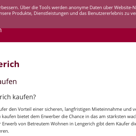
 verbessern. Über die Tools werden anonyme Daten über Website-
AKTUELLES
UNTERNEHMEN
SERVICE
KO
nsere Produkte, Dienstleistungen und das Benutzererlebnis zu ve
n
erich
aufen
rich kaufen?
er den Vorteil einer sicheren, langfristigen Mieteinnahme und v
u kaufen bietet dem Erwerber die Chance in das am stärksten wa
 Erwerb von Betreutem Wohnen in Lengerich gibt dem Käufer die
eren.