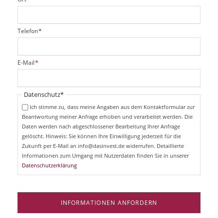
P
Telefon
*
f
l
i
P
E-Mail
*
c
f
h
l
t
i
Pflichtfeld
Datenschutz
*
f
c
e
Ich stimme zu, dass meine Angaben aus dem Kontaktformular zur
h
l
Beantwortung meiner Anfrage erhoben und verarbeitet werden. Die
t
d
Daten werden nach abgeschlossener Bearbeitung Ihrer Anfrage
f
e
gelöscht. Hinweis: Sie können Ihre Einwilligung jederzeit für die
l
Zukunft per E-Mail an info@dasinvest.de widerrufen. Detaillierte
d
Informationen zum Umgang mit Nutzerdaten finden Sie in unserer
Datenschutzerklärung
INFORMATIONEN ANFORDERN