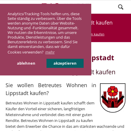
Analytics/Tracking-Tools helfen uns, diese
Seite ständig zu verbessern. Über die Tools
Betreutes Wohnen in Lippstadt kaufen
werden anonyme Daten über Website-
Nutzung und -Funktionalität gesammelt.
Wir nutzen die Erkenntnisse, um unsere
DASINVEST
Service
Betreutes Wohnen kaufen
Produkte, Dienstleistungen und das
Benutzererlebnis zu verbessern. Sind Sie
damit einverstanden, dass wir dafür
Cookies verwenden?
mehr
Betreutes Wohnen in Lippstadt
ablehnen
akzeptieren
Betreutes Wohnen in Lippstadt kaufen
Sie wollen Betreutes Wohnen in
Lippstadt kaufen?
Betreutes Wohnen in Lippstadt kaufen schafft dem
Käufer den Vorteil einer sicheren, langfristigen
Mieteinnahme und verbindet dies mit einer guten
Rendite. Betreutes Wohnen in Lippstadt zu kaufen
bietet dem Erwerber die Chance in das am stärksten wachsende und