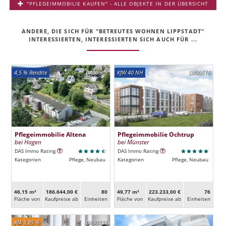
"PFLEGEIMMOBILIE KAUFEN" - ALLE OBJEKTE IN DER ÜBERSICHT
ANDERE, DIE SICH FÜR "BETREUTES WOHNEN LIPPSTADT"
INTERESSIERTEN, INTERESSIERTEN SICH AUCH FÜR ...
4,5 % Rendite
DA00609
KfW 40 NH
DA00616
Pflegeimmobilie Altena
Pflegeimmobilie Ochtrup
bei Hagen
bei Münster
DAS Immo Rating
DAS Immo Rating
Kategorien
Pflege, Neubau
Kategorien
Pflege, Neubau
46,15 m²
186.644,00 €
80
49,77 m²
223.233,00 €
76
Fläche von
Kaufpreise ab
Ein­heiten
Fläche von
Kaufpreise ab
Ein­heiten
AfA 3,85 %
DA00536