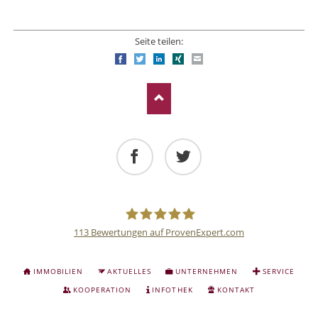
Seite teilen:
Facebook
Twitter
LinkedIn
Xing
E-mail
Facebook
Twitter
113
Bewertungen auf ProvenExpert.com
Deutsche
NAVIGATION
IMMOBILIEN
AKTUELLES
UNTERNEHMEN
SERVICE
ÜBERSPRINGEN
Anlage
KOOPERATION
INFOTHEK
KONTAKT
NAVIGATION