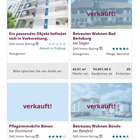
verkauft!
Ein passendes Objekt befindet
Betreutes Wohnen Bad
sich in Vorbereitung.
Berleburg
bei Siegen
DAS Immo Rating
Aktuell in Prüfung
DAS Immo Rating
Kategorien
Kategorien
Pflege, Bestand
43,81 m²
54.851,00 €
29
Bitte sprechen Sie uns direkt an.
Fläche von
Kaufpreise ab
Ein­heiten
verkauft!
verkauft!
Pflegeimmobilie Bönen
Betreutes Wohnen Bünde
bei Dortmund
bei Bielefeld
DAS Immo Rating
DAS Immo Rating