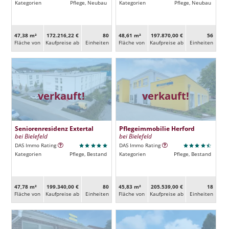
Kategorien
Pflege, Neubau
Kategorien
Pflege, Neubau
47,38 m²
172.216,22 €
80
48,61 m²
197.870,00 €
56
Fläche von
Kaufpreise ab
Ein­heiten
Fläche von
Kaufpreise ab
Ein­heiten
verkauft!
verkauft!
Seniorenresidenz Extertal
Pflegeimmobilie Herford
bei Bielefeld
bei Bielefeld
DAS Immo Rating
DAS Immo Rating
Kategorien
Pflege, Bestand
Kategorien
Pflege, Bestand
47,78 m²
199.340,00 €
80
45,83 m²
205.539,00 €
18
Fläche von
Kaufpreise ab
Ein­heiten
Fläche von
Kaufpreise ab
Ein­heiten