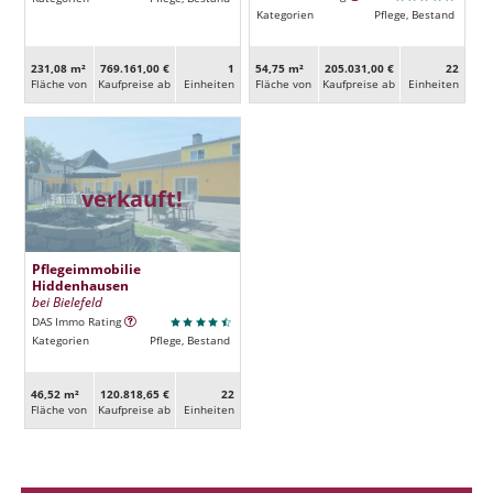
Kategorien
Pflege, Bestand
231,08 m²
769.161,00 €
1
54,75 m²
205.031,00 €
22
Fläche von
Kaufpreise ab
Ein­heiten
Fläche von
Kaufpreise ab
Ein­heiten
verkauft!
Pflegeimmobilie
Hiddenhausen
bei Bielefeld
DAS Immo Rating
Kategorien
Pflege, Bestand
46,52 m²
120.818,65 €
22
Fläche von
Kaufpreise ab
Ein­heiten