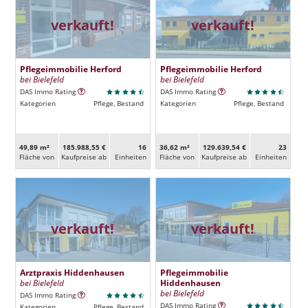
verkauft!
verkauft!
Pflegeimmobilie Herford
Pflegeimmobilie Herford
bei Bielefeld
bei Bielefeld
DAS Immo Rating
DAS Immo Rating
Kategorien
Pflege, Bestand
Kategorien
Pflege, Bestand
49,89 m²
185.988,55 €
16
36,62 m²
129.639,54 €
23
Fläche von
Kaufpreise ab
Ein­heiten
Fläche von
Kaufpreise ab
Ein­heiten
verkauft!
verkauft!
Arztpraxis Hiddenhausen
Pflegeimmobilie
bei Bielefeld
Hiddenhausen
bei Bielefeld
DAS Immo Rating
DAS Immo Rating
Kategorien
Pflege, Bestand