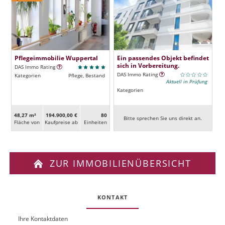
Pflegeimmobilie Wuppertal
Ein passendes Objekt befindet
sich in Vorbereitung.
DAS Immo Rating
DAS Immo Rating
Kategorien
Pflege, Bestand
Aktuell in Prüfung
Kategorien
48,27 m²
194.900,00 €
80
Bitte sprechen Sie uns direkt an.
Fläche von
Kaufpreise ab
Ein­heiten
ZUR IMMOBILIENÜBERSICHT
KONTAKT
Ihre Kontaktdaten
O
U