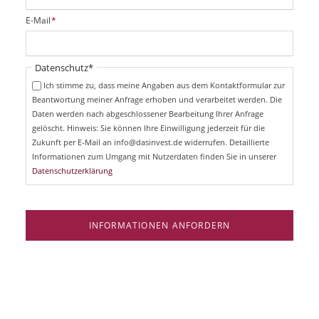
l
i
P
E-Mail
*
c
f
h
l
t
i
Pflichtfeld
Datenschutz
*
f
c
e
Ich stimme zu, dass meine Angaben aus dem Kontaktformular zur
h
l
Beantwortung meiner Anfrage erhoben und verarbeitet werden. Die
t
d
Daten werden nach abgeschlossener Bearbeitung Ihrer Anfrage
f
e
gelöscht. Hinweis: Sie können Ihre Einwilligung jederzeit für die
l
Zukunft per E-Mail an info@dasinvest.de widerrufen. Detaillierte
d
Informationen zum Umgang mit Nutzerdaten finden Sie in unserer
Datenschutzerklärung
INFORMATIONEN ANFORDERN