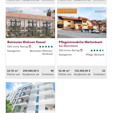
Denkmal-AfA
DA00654
4,8 % Rendite!
DA00529
Betreutes Wohnen Kassel
Pflegeimmobilie Mörlenbach
bei Mannheim
DAS Immo Rating
DAS Immo Rating
Kategorien
Betreutes Wohnen,
Denkmal
Kategorien
Pflege, Bestand
32,76 m²
259.660,00 €
96
42,46 m²
123.400,00 €
33
Fläche von
Kaufpreise ab
Ein­heiten
Fläche von
Kaufpreise ab
Ein­heiten