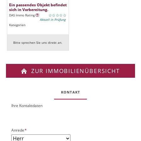
Ein passendes Objekt befindet
sich in Vorbereitung.
DAS Immo Rating
Aktuell in Prüfung
Kategorien
Bitte sprechen Sie uns direkt an.
ZUR IMMOBILIENÜBERSICHT
KONTAKT
Ihre Kontaktdaten
O
U
b
R
j
L
e
P
Anrede
*
k
f
t