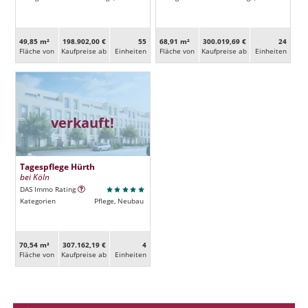
49,85 m²
198.902,00 €
55
68,91 m²
300.019,69 €
24
Fläche von
Kaufpreise ab
Ein­heiten
Fläche von
Kaufpreise ab
Ein­heiten
verkauft!
Tagespflege Hürth
bei Köln
DAS Immo Rating
Kategorien
Pflege, Neubau
70,54 m²
307.162,19 €
4
Fläche von
Kaufpreise ab
Ein­heiten