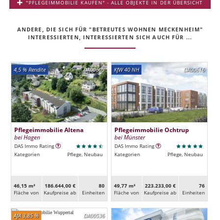
"PFLEGEIMMOBILIE KAUFEN" - ALLE OBJEKTE IN DER ÜBERSICHT
ANDERE, DIE SICH FÜR "BETREUTES WOHNEN MECKENHEIM"
INTERESSIERTEN, INTERESSIERTEN SICH AUCH FÜR ...
4,5 % Rendite
DA00609
KfW 40 NH
DA00616
Pflegeimmobilie Altena
Pflegeimmobilie Ochtrup
bei Hagen
bei Münster
DAS Immo Rating
DAS Immo Rating
Kategorien
Pflege, Neubau
Kategorien
Pflege, Neubau
46,15 m²
186.644,00 €
80
49,77 m²
223.233,00 €
76
Fläche von
Kaufpreise ab
Ein­heiten
Fläche von
Kaufpreise ab
Ein­heiten
AfA 3,85 %
DA00536