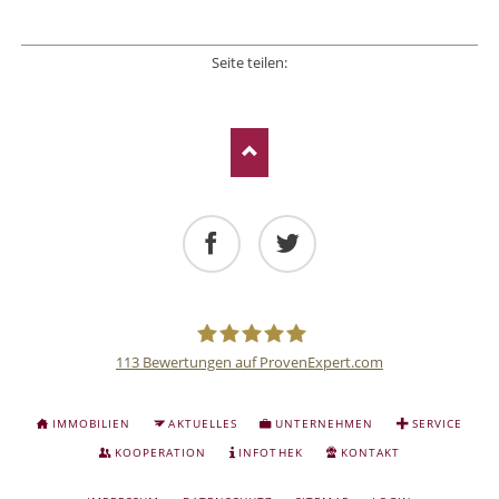
Seite teilen:
Facebook
Twitter
LinkedIn
Xing
E-mail
Facebook
Twitter
113
Bewertungen auf ProvenExpert.com
Deutsche
NAVIGATION
IMMOBILIEN
AKTUELLES
UNTERNEHMEN
SERVICE
ÜBERSPRINGEN
Anlage
KOOPERATION
INFOTHEK
KONTAKT
NAVIGATION