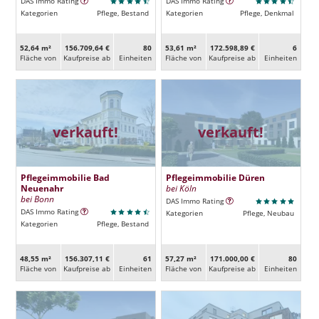
DAS Immo Rating
DAS Immo Rating
Kategorien
Pflege, Bestand
Kategorien
Pflege, Denkmal
52,64 m²
156.709,64 €
80
53,61 m²
172.598,89 €
6
Fläche von
Kaufpreise ab
Ein­heiten
Fläche von
Kaufpreise ab
Ein­heiten
verkauft!
verkauft!
Pflegeimmobilie Bad
Pflegeimmobilie Düren
Neuenahr
bei Köln
bei Bonn
DAS Immo Rating
DAS Immo Rating
Kategorien
Pflege, Neubau
Kategorien
Pflege, Bestand
48,55 m²
156.307,11 €
61
57,27 m²
171.000,00 €
80
Fläche von
Kaufpreise ab
Ein­heiten
Fläche von
Kaufpreise ab
Ein­heiten