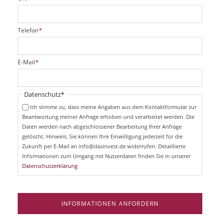
P
Telefon
*
f
l
i
P
E-Mail
*
c
f
h
l
t
i
Pflichtfeld
Datenschutz
*
f
c
e
Ich stimme zu, dass meine Angaben aus dem Kontaktformular zur
h
l
Beantwortung meiner Anfrage erhoben und verarbeitet werden. Die
t
d
Daten werden nach abgeschlossener Bearbeitung Ihrer Anfrage
f
e
gelöscht. Hinweis: Sie können Ihre Einwilligung jederzeit für die
l
Zukunft per E-Mail an info@dasinvest.de widerrufen. Detaillierte
d
Informationen zum Umgang mit Nutzerdaten finden Sie in unserer
Datenschutzerklärung
INFORMATIONEN ANFORDERN