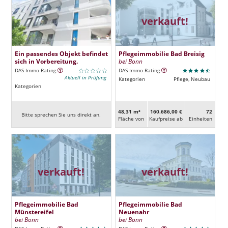
verkauft!
Ein passendes Objekt befindet
Pflegeimmobilie Bad Breisig
sich in Vorbereitung.
bei Bonn
DAS Immo Rating
DAS Immo Rating
Aktuell in Prüfung
Kategorien
Pflege, Neubau
Kategorien
48,31 m²
160.686,00 €
72
Bitte sprechen Sie uns direkt an.
Fläche von
Kaufpreise ab
Ein­heiten
verkauft!
verkauft!
Pflegeimmobilie Bad
Pflegeimmobilie Bad
Münstereifel
Neuenahr
bei Bonn
bei Bonn