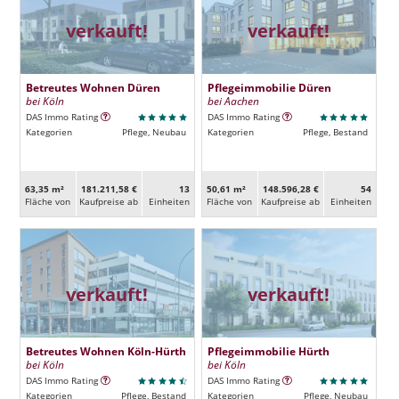
verkauft!
verkauft!
Betreutes Wohnen Düren
Pflegeimmobilie Düren
bei Köln
bei Aachen
DAS Immo Rating
DAS Immo Rating
Kategorien
Pflege, Neubau
Kategorien
Pflege, Bestand
63,35 m²
181.211,58 €
13
50,61 m²
148.596,28 €
54
Fläche von
Kaufpreise ab
Ein­heiten
Fläche von
Kaufpreise ab
Ein­heiten
verkauft!
verkauft!
Betreutes Wohnen Köln-Hürth
Pflegeimmobilie Hürth
bei Köln
bei Köln
DAS Immo Rating
DAS Immo Rating
Kategorien
Pflege, Bestand
Kategorien
Pflege, Neubau