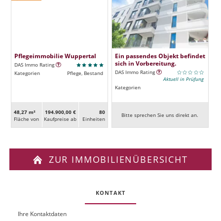
Pflegeimmobilie Wuppertal
Ein passendes Objekt befindet
sich in Vorbereitung.
DAS Immo Rating
DAS Immo Rating
Kategorien
Pflege, Bestand
Aktuell in Prüfung
Kategorien
48,27 m²
194.900,00 €
80
Bitte sprechen Sie uns direkt an.
Fläche von
Kaufpreise ab
Ein­heiten
ZUR IMMOBILIENÜBERSICHT
KONTAKT
Ihre Kontaktdaten
O
U