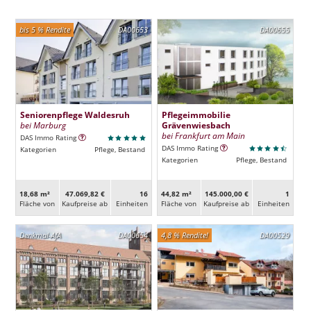
bis 5 % Rendite
DA00653
DA00655
Seniorenpflege Waldesruh
Pflegeimmobilie
bei Marburg
Grävenwiesbach
bei Frankfurt am Main
DAS Immo Rating
DAS Immo Rating
Kategorien
Pflege, Bestand
Kategorien
Pflege, Bestand
18,68 m²
47.069,82 €
16
44,82 m²
145.000,00 €
1
Fläche von
Kaufpreise ab
Ein­heiten
Fläche von
Kaufpreise ab
Ein­heiten
Denkmal-AfA
DA00654
4,8 % Rendite!
DA00529