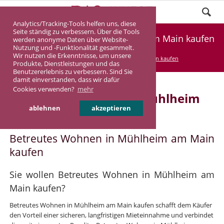
Analytics/Tracking-Tools helfen uns, diese
Seite ständig zu verbessern. Über die Tools
Betreutes Wohnen in Mühlheim am Main kaufen
werden anonyme Daten über Website-
Nutzung und -Funktionalität gesammelt.
Wir nutzen die Erkenntnisse, um unsere
DASINVEST
Service
Betreutes Wohnen kaufen
Produkte, Dienstleistungen und das
Benutzererlebnis zu verbessern. Sind Sie
damit einverstanden, dass wir dafür
Cookies verwenden?
mehr
Betreutes Wohnen in Mühlheim
ablehnen
akzeptieren
am Main
Betreutes Wohnen in Mühlheim am Main
kaufen
Sie wollen Betreutes Wohnen in Mühlheim am
Main kaufen?
Betreutes Wohnen in Mühlheim am Main kaufen schafft dem Käufer
den Vorteil einer sicheren, langfristigen Mieteinnahme und verbindet