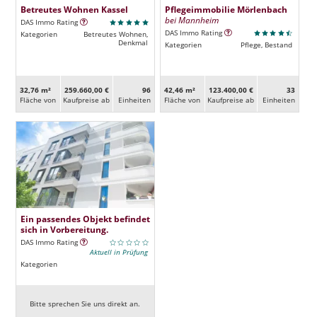
Betreutes Wohnen Kassel
Pflegeimmobilie Mörlenbach
bei Mannheim
DAS Immo Rating
DAS Immo Rating
Kategorien
Betreutes Wohnen,
Denkmal
Kategorien
Pflege, Bestand
32,76 m²
259.660,00 €
96
42,46 m²
123.400,00 €
33
Fläche von
Kaufpreise ab
Ein­heiten
Fläche von
Kaufpreise ab
Ein­heiten
Ein passendes Objekt befindet
sich in Vorbereitung.
DAS Immo Rating
Aktuell in Prüfung
Kategorien
Bitte sprechen Sie uns direkt an.