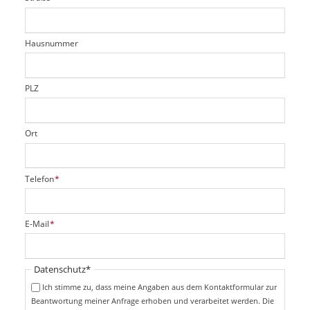
d
c
t
e
h
e
l
t
r
d
Hausnummer
f
e
l
d
PLZ
Ort
P
Telefon
*
f
l
i
P
E-Mail
*
c
f
h
l
t
i
Pflichtfeld
Datenschutz
*
f
c
e
Ich stimme zu, dass meine Angaben aus dem Kontaktformular zur
h
l
Beantwortung meiner Anfrage erhoben und verarbeitet werden. Die
t
d