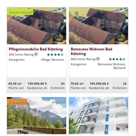
Neu im Verkauf!
DA00667
DA00668
Pflegeimmobilie Bad Kötzting
Betreutes Wohnen Bad
Kötzting
DAS Immo Rating
DAS Immo Rating
Kategorien
Pflege, Bestand
Kategorien
Betreutes Wohnen,
Bestand
65,56 m²
159.900,00 €
93
79,82 m²
195.500,00 €
23
Fläche von
Kaufpreise ab
Ein­heiten
Fläche von
Kaufpreise ab
Ein­heiten
5 % Rendite
DA00581