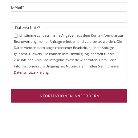
i
P
E-Mail
*
c
f
h
l
t
i
Pflichtfeld
Datenschutz
*
f
c
e
Ich stimme zu, dass meine Angaben aus dem Kontaktformular zur
h
l
Beantwortung meiner Anfrage erhoben und verarbeitet werden. Die
t
d
Daten werden nach abgeschlossener Bearbeitung Ihrer Anfrage
f
e
gelöscht. Hinweis: Sie können Ihre Einwilligung jederzeit für die
l
Zukunft per E-Mail an info@dasinvest.de widerrufen. Detaillierte
d
Informationen zum Umgang mit Nutzerdaten finden Sie in unserer
Datenschutzerklärung
INFORMATIONEN ANFORDERN