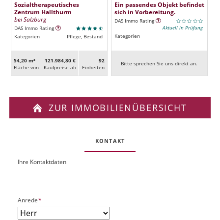
Sozialtherapeutisches
Ein passendes Objekt befindet
Zentrum Hallthurm
sich in Vorbereitung.
bei Salzburg
DAS Immo Rating
Aktuell in Prüfung
DAS Immo Rating
Kategorien
Kategorien
Pflege, Bestand
54,20 m²
121.984,80 €
92
Bitte sprechen Sie uns direkt an.
Fläche von
Kaufpreise ab
Ein­heiten
ZUR IMMOBILIENÜBERSICHT
KONTAKT
Ihre Kontaktdaten
O
U
b
R
j
L
e
P
Anrede
*
k
f
t
l