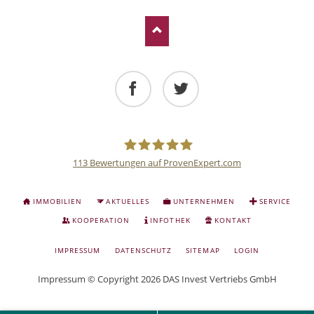
Facebook
Twitter
113
Bewertungen auf ProvenExpert.com
Deutsche
NAVIGATION
IMMOBILIEN
AKTUELLES
UNTERNEHMEN
SERVICE
ÜBERSPRINGEN
Anlage
KOOPERATION
INFOTHEK
KONTAKT
NAVIGATION
IMPRESSUM
DATENSCHUTZ
SITEMAP
LOGIN
und
ÜBERSPRINGEN
Impressum
© Copyright 2026 DAS Invest Vertriebs GmbH
Sachwert