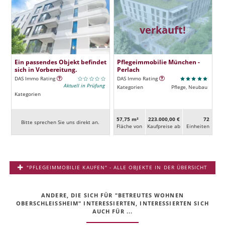
verkauft!
Ein passendes Objekt befindet
Pflegeimmobilie München -
sich in Vorbereitung.
Perlach
DAS Immo Rating
DAS Immo Rating
Aktuell in Prüfung
Kategorien
Pflege, Neubau
Kategorien
57,75 m²
223.000,00 €
72
Bitte sprechen Sie uns direkt an.
Fläche von
Kaufpreise ab
Ein­heiten
"PFLEGEIMMOBILIE KAUFEN" - ALLE OBJEKTE IN DER ÜBERSICHT
ANDERE, DIE SICH FÜR "BETREUTES WOHNEN
OBERSCHLEISSHEIM" INTERESSIERTEN, INTERESSIERTEN SICH
AUCH FÜR ...