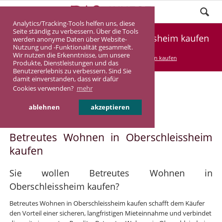
Analytics/Tracking-Tools helfen uns, diese
Seite ständig zu verbessern. Über die Tools
Betreutes Wohnen in Oberschleissheim kaufen
werden anonyme Daten über Website-
Nutzung und -Funktionalität gesammelt.
Wir nutzen die Erkenntnisse, um unsere
DASINVEST
Service
Betreutes Wohnen kaufen
Produkte, Dienstleistungen und das
Benutzererlebnis zu verbessern. Sind Sie
damit einverstanden, dass wir dafür
Cookies verwenden?
mehr
Betreutes Wohnen in
ablehnen
akzeptieren
Oberschleissheim
Betreutes Wohnen in Oberschleissheim
kaufen
Sie wollen Betreutes Wohnen in
Oberschleissheim kaufen?
Betreutes Wohnen in Oberschleissheim kaufen schafft dem Käufer
den Vorteil einer sicheren, langfristigen Mieteinnahme und verbindet