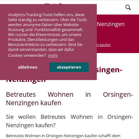
Analytics/Tracking-Tools helfen uns, diese
Seite ständig zu verbessern. Über die Tools
Betreutes Wohnen in Orsingen-Nenzingen
werden anonyme Daten über Website-
Nutzung und -Funktionalität gesammelt.
kaufen
Wir nutzen die Erkenntnisse, um unsere
Produkte, Dienstleistungen und das
Benutzererlebnis zu verbessern. Sind Sie
DASINVEST
Service
Betreutes Wohnen kaufen
damit einverstanden, dass wir dafür
Cookies verwenden?
mehr
Betreutes Wohnen in Orsingen-
ablehnen
akzeptieren
Nenzingen
Betreutes Wohnen in Orsingen-
Nenzingen kaufen
Sie wollen Betreutes Wohnen in Orsingen-
Nenzingen kaufen?
Betreutes Wohnen in Orsingen-Nenzingen kaufen schafft dem