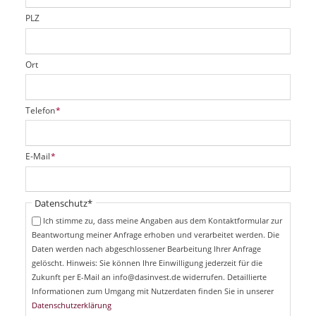
l
d
PLZ
Ort
P
Telefon
*
f
l
i
P
E-Mail
*
c
f
h
l
t
i
Pflichtfeld
Datenschutz
*
f
c
e
Ich stimme zu, dass meine Angaben aus dem Kontaktformular zur
h
l
Beantwortung meiner Anfrage erhoben und verarbeitet werden. Die
t
d
Daten werden nach abgeschlossener Bearbeitung Ihrer Anfrage
f
e
gelöscht. Hinweis: Sie können Ihre Einwilligung jederzeit für die
l
Zukunft per E-Mail an info@dasinvest.de widerrufen. Detaillierte
d
Informationen zum Umgang mit Nutzerdaten finden Sie in unserer
Datenschutzerklärung