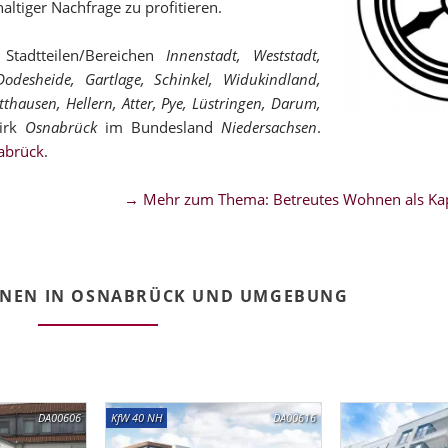
altiger Nachfrage zu profitieren.
tadtteilen/Bereichen
Innenstadt, Weststadt,
odesheide, Gartlage, Schinkel, Widukindland,
tthausen, Hellern, Atter, Pye, Lüstringen, Darum,
zirk
Osnabrück
im Bundesland
Niedersachsen
.
abrück
.
→ Mehr zum Thema: Betreutes Wohnen als Kap
HNEN IN OSNABRÜCK UND UMGEBUNG
DA00606
KfW 40 NH
DA00616