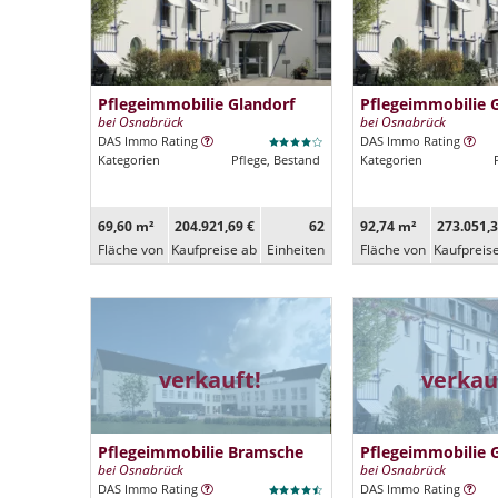
Pflegeimmobilie Glandorf
Pflegeimmobilie 
bei Osnabrück
bei Osnabrück
DAS Immo Rating
DAS Immo Rating
Kategorien
Pflege, Bestand
Kategorien
69,60 m²
204.921,69 €
62
92,74 m²
273.051,3
Fläche von
Kaufpreise ab
Ein­heiten
Fläche von
Kaufpreis
verkauft!
verkau
Pflegeimmobilie Bramsche
Pflegeimmobilie 
bei Osnabrück
bei Osnabrück
DAS Immo Rating
DAS Immo Rating