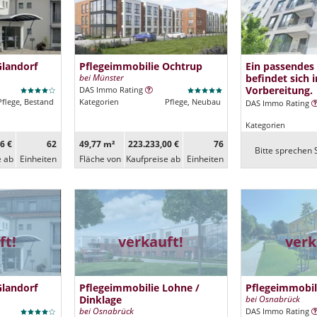
Glandorf
Pflegeimmobilie Ochtrup
Ein passendes
bei Münster
befindet sich i
Vorbereitung.
DAS Immo Rating
Pflege, Bestand
Kategorien
Pflege, Neubau
DAS Immo Rating
Kategorien
6 €
62
49,77 m²
223.233,00 €
76
Bitte sprechen S
e ab
Ein­heiten
Fläche von
Kaufpreise ab
Ein­heiten
ft!
verkauft!
verk
Glandorf
Pflegeimmobilie Lohne /
Pflegeimmobil
Dinklage
bei Osnabrück
bei Osnabrück
DAS Immo Rating