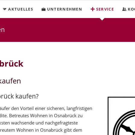
AKTUELLES
UNTERNEHMEN
SERVICE
KO
en
brück
kaufen
brück kaufen?
er den Vorteil einer sicheren, langfristigen
dite. Betreutes Wohnen in Osnabrück zu
rksten wachsende und nachgefragteste
treutem Wohnen in Osnabrück gibt dem