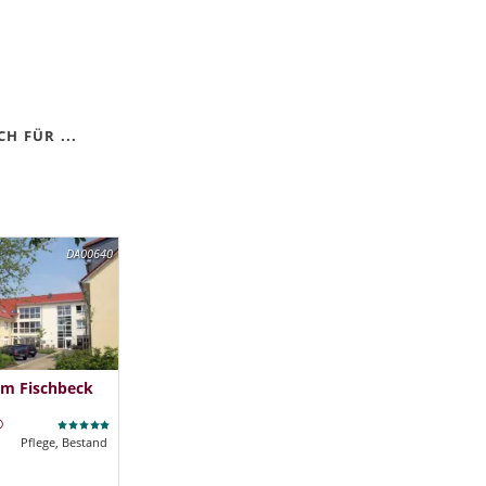
H FÜR ...
DA00640
im Fischbeck
Pflege, Bestand