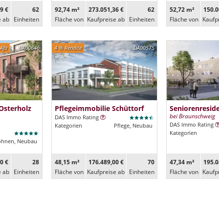
9 €
62
92,74 m²
273.051,36 €
62
52,72 m²
150.0
e ab
Ein­heiten
Fläche von
Kaufpreise ab
Ein­heiten
Fläche von
Kaufp
Afa
DA00646
4 % Rendite
DA00575
Osterholz
Pflegeimmobilie Schüttorf
Seniorenresi
bei Braunschweig
DAS Immo Rating
DAS Immo Rating
Kategorien
Pflege, Neubau
Kategorien
ohnen, Neubau
0 €
28
48,15 m²
176.489,00 €
70
47,34 m²
195.0
e ab
Ein­heiten
Fläche von
Kaufpreise ab
Ein­heiten
Fläche von
Kaufp