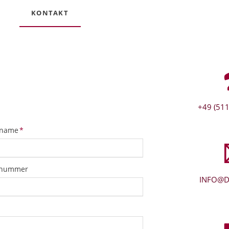
KONTAKT
+49 (511
tfeld
name
*
snummer
INFO@D