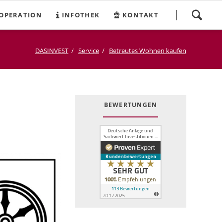
Navigation
OPERATION
INFOTHEK
KONTAKT
überspringen
DASINVEST
Service
Betreutes Wohnen kaufen
BEWERTUNGEN