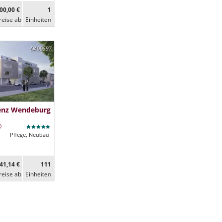
00,00 €
1
reise ab
Ein­heiten
DA00597
denz Wendeburg
Pflege, Neubau
41,14 €
111
reise ab
Ein­heiten