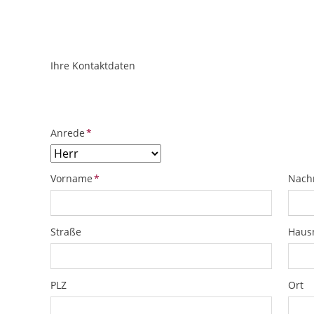
Ihre Kontaktdaten
ObjektPlatzhalter
URL
Pflichtfeld
Anrede
*
Pflichtfeld
Pflich
Vorname
*
Nach
Straße
Hau
PLZ
Ort