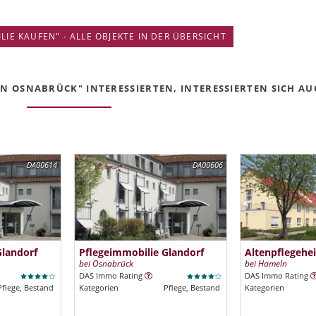
IE KAUFEN" - ALLE OBJEKTE IN DER ÜBERSICHT
N OSNABRÜCK" INTERESSIERTEN, INTERESSIERTEN SICH AUC
DA00614
DA00606
Glandorf
Pflegeimmobilie Glandorf
Altenpflegehe
bei Osnabrück
bei Hameln
DAS Immo Rating
DAS Immo Rating
Pflege, Bestand
Kategorien
Pflege, Bestand
Kategorien