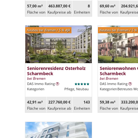
57,00 m²
463.887,00 €
8
69,60 m²
204.921,6
Fläche von
Kaufpreise ab
Ein­heiten
Fläche von
Kaufpreis
Neubau bei Bremen / 5 % AfA
DA00645
Neubau bei Bremen / 5 % 
Seniorenresidenz Osterholz
Seniorenwohnen 
Scharmbeck
Scharmbeck
bei Bremen
bei Bremen
DAS Immo Rating
DAS Immo Rating
Kategorien
Pflege, Neubau
Kategorien
Betreutes W
42,91 m²
227.760,00 €
143
59,38 m²
333.200,0
Fläche von
Kaufpreise ab
Ein­heiten
Fläche von
Kaufpreis