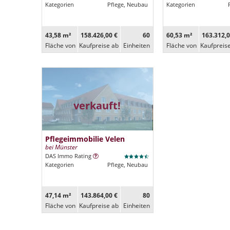
Kategorien
Pflege, Neubau
Kategorien
43,58 m²
158.426,00 €
60
60,53 m²
163.312,0
Fläche von
Kaufpreise ab
Ein­heiten
Fläche von
Kaufpreis
verkauft!
Pflegeimmobilie Velen
bei Münster
DAS Immo Rating
Kategorien
Pflege, Neubau
47,14 m²
143.864,00 €
80
Fläche von
Kaufpreise ab
Ein­heiten