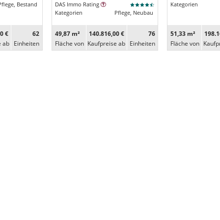
Pflege, Bestand
DAS Immo Rating
Kategorien
Kategorien
Pflege, Neubau
0 €
62
49,87 m²
140.816,00 €
76
51,33 m²
198.1
e ab
Ein­heiten
Fläche von
Kaufpreise ab
Ein­heiten
Fläche von
Kaufp