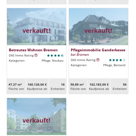
verkauft!
verkauft!
Betreutes Wohnen Bremen
Pflegeimmobilie Ganderkesee
bei Bremen
DAS Immo Rating
DAS Immo Rating
Kategorien
Pflege, Neubau
Kategorien
Pflege, Bestand
47,27 m²
160.126,00 €
16
58,89 m²
162.183,00 €
56
Fläche von
Kaufpreise ab
Ein­heiten
Fläche von
Kaufpreise ab
Ein­heiten
verkauft!