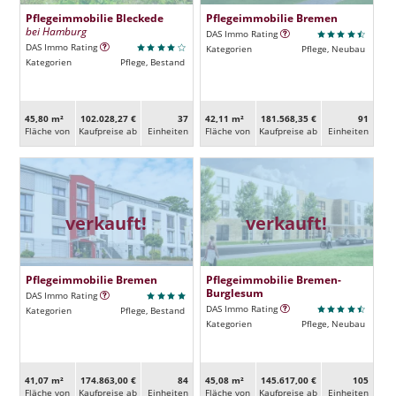
Pflegeimmobilie Bleckede
Pflegeimmobilie Bremen
bei Hamburg
DAS Immo Rating
DAS Immo Rating
Kategorien
Pflege, Neubau
Kategorien
Pflege, Bestand
45,80 m²
102.028,27 €
37
42,11 m²
181.568,35 €
91
Fläche von
Kaufpreise ab
Ein­heiten
Fläche von
Kaufpreise ab
Ein­heiten
verkauft!
verkauft!
Pflegeimmobilie Bremen
Pflegeimmobilie Bremen-
Burglesum
DAS Immo Rating
DAS Immo Rating
Kategorien
Pflege, Bestand
Kategorien
Pflege, Neubau
41,07 m²
174.863,00 €
84
45,08 m²
145.617,00 €
105
Fläche von
Kaufpreise ab
Ein­heiten
Fläche von
Kaufpreise ab
Ein­heiten