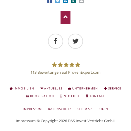
Facebook
Twitter
LinkedIn
Xing
E-mail
Facebook
Twitter
113
Bewertungen auf ProvenExpert.com
Deutsche
NAVIGATION
IMMOBILIEN
AKTUELLES
UNTERNEHMEN
SERVICE
ÜBERSPRINGEN
Anlage
KOOPERATION
INFOTHEK
KONTAKT
NAVIGATION
IMPRESSUM
DATENSCHUTZ
SITEMAP
LOGIN
und
ÜBERSPRINGEN
Impressum
© Copyright 2026 DAS Invest Vertriebs GmbH
Sachwert