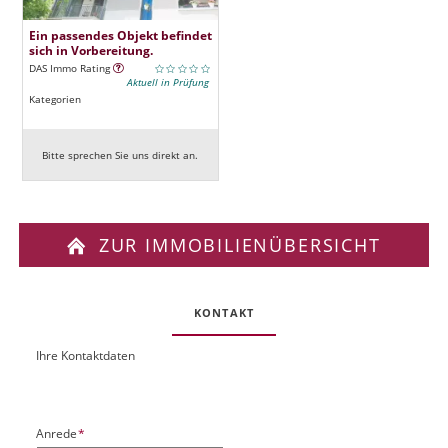
Ein passendes Objekt befindet
sich in Vorbereitung.
DAS Immo Rating
Aktuell in Prüfung
Kategorien
Bitte sprechen Sie uns direkt an.
ZUR IMMOBILIENÜBERSICHT
KONTAKT
Ihre Kontaktdaten
O
U
b
R
j
L
e
P
Anrede
*
k