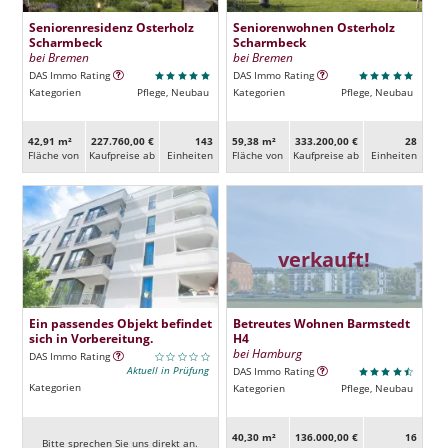
Seniorenresidenz Osterholz
Seniorenwohnen Osterholz
Scharmbeck
Scharmbeck
bei Bremen
bei Bremen
DAS Immo Rating
DAS Immo Rating
Kategorien
Pflege, Neubau
Kategorien
Pflege, Neubau
42,91 m²
227.760,00 €
143
59,38 m²
333.200,00 €
28
Fläche von
Kaufpreise ab
Ein­heiten
Fläche von
Kaufpreise ab
Ein­heiten
verkauft!
Ein passendes Objekt befindet
Betreutes Wohnen Barmstedt
sich in Vorbereitung.
H4
bei Hamburg
DAS Immo Rating
Aktuell in Prüfung
DAS Immo Rating
Kategorien
Kategorien
Pflege, Neubau
40,30 m²
136.000,00 €
16
Bitte sprechen Sie uns direkt an.