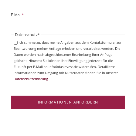
f
l
i
P
E-Mail
*
c
f
h
l
t
i
Pflichtfeld
Datenschutz
*
f
c
e
Ich stimme zu, dass meine Angaben aus dem Kontaktformular zur
h
l
Beantwortung meiner Anfrage erhoben und verarbeitet werden. Die
t
d
Daten werden nach abgeschlossener Bearbeitung Ihrer Anfrage
f
e
gelöscht. Hinweis: Sie können Ihre Einwilligung jederzeit für die
l
Zukunft per E-Mail an info@dasinvest.de widerrufen. Detaillierte
d
Informationen zum Umgang mit Nutzerdaten finden Sie in unserer
Datenschutzerklärung
INFORMATIONEN ANFORDERN