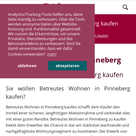
Analytics/Tracking-Tools helfen uns, diese
Seite ständig zu verbessern. Über die Tools
Betreutes Wohnen in Pinneberg kaufen
werden anonyme Daten über Website-
Nutzung und -Funktionalität gesammelt.
Wir nutzen die Erkenntnisse, um unsere
DASINVEST
Service
Betreutes Wohnen kaufen
Produkte, Dienstleistungen und das
Benutzererlebnis zu verbessern. Sind Sie
damit einverstanden, dass wir dafür
Cookies verwenden?
mehr
Betreutes Wohnen in Pinneberg
ablehnen
akzeptieren
Betreutes Wohnen in Pinneberg kaufen
Sie wollen Betreutes Wohnen in Pinneberg
kaufen?
Betreutes Wohnen in Pinneberg kaufen schafft dem Käufer den
Vorteil einer sicheren, langfristigen Mieteinnahme und verbindet dies
mit einer guten Rendite. Betreutes Wohnen in Pinneberg zu kaufen
bietet dem Erwerber die Chance in das am stärksten wachsende und
nachgefragteste Wohnungssegment zu investieren. Der Erwerb von