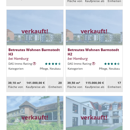
Fläche von
Kaufpreise ab
Ein­heiten
verkauft!
verkauft!
Betreutes Wohnen Barmstedt
Betreutes Wohnen Barmstedt
H3
H2
bei Hamburg
bei Hamburg
DAS Immo Rating
DAS Immo Rating
Kategorien
Pflege, Neubau
Kategorien
Pflege, Neubau
39,10 m²
141.000,00 €
20
39,50 m²
115.000,00 €
17
Fläche von
Kaufpreise ab
Ein­heiten
Fläche von
Kaufpreise ab
Ein­heiten
verkauft!
verkauft!