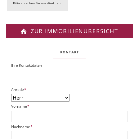
Bitte sprechen Sie uns direkt an.
ZUR IMMOBILIENÜBERSICHT
KONTAKT
Ihre Kontaktdaten
O
U
b
R
j
L
e
P
Anrede
*
k
f
t
l
P
P
Vorname
*
i
l
f
c
a
l
h
t
i
t
P
Nachname
*
z
c
f
f
h
h
e
l
a