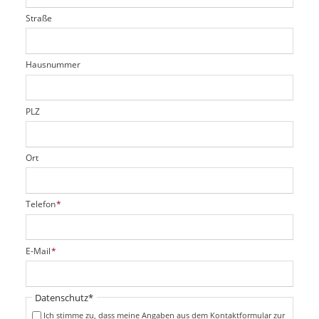
t
l
i
l
Straße
f
d
c
t
e
h
e
l
t
r
d
Hausnummer
f
e
l
d
PLZ
Ort
P
Telefon
*
f
l
i
P
E-Mail
*
c
f
h
l
t
i
Pflichtfeld
Datenschutz
*
f
c
e
Ich stimme zu, dass meine Angaben aus dem Kontaktformular zur
h