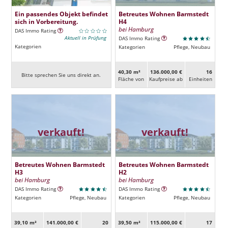
Ein passendes Objekt befindet
Betreutes Wohnen Barmstedt
sich in Vorbereitung.
H4
bei Hamburg
DAS Immo Rating
Aktuell in Prüfung
DAS Immo Rating
Kategorien
Kategorien
Pflege, Neubau
40,30 m²
136.000,00 €
16
Bitte sprechen Sie uns direkt an.
Fläche von
Kaufpreise ab
Ein­heiten
verkauft!
verkauft!
Betreutes Wohnen Barmstedt
Betreutes Wohnen Barmstedt
H3
H2
bei Hamburg
bei Hamburg
DAS Immo Rating
DAS Immo Rating
Kategorien
Pflege, Neubau
Kategorien
Pflege, Neubau
39,10 m²
141.000,00 €
20
39,50 m²
115.000,00 €
17