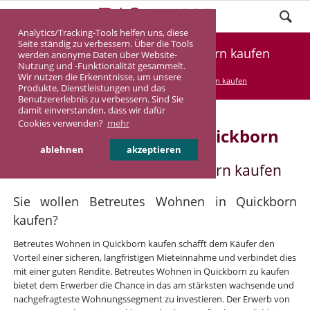
Analytics/Tracking-Tools helfen uns, diese
Seite ständig zu verbessern. Über die Tools
Betreutes Wohnen in Quickborn kaufen
werden anonyme Daten über Website-
Nutzung und -Funktionalität gesammelt.
Wir nutzen die Erkenntnisse, um unsere
DASINVEST
Service
Betreutes Wohnen kaufen
Produkte, Dienstleistungen und das
Benutzererlebnis zu verbessern. Sind Sie
damit einverstanden, dass wir dafür
Cookies verwenden?
mehr
Betreutes Wohnen in Quickborn
ablehnen
akzeptieren
Betreutes Wohnen in Quickborn kaufen
Sie wollen Betreutes Wohnen in Quickborn
kaufen?
Betreutes Wohnen in Quickborn kaufen schafft dem Käufer den
Vorteil einer sicheren, langfristigen Mieteinnahme und verbindet dies
mit einer guten Rendite. Betreutes Wohnen in Quickborn zu kaufen
bietet dem Erwerber die Chance in das am stärksten wachsende und
nachgefragteste Wohnungssegment zu investieren. Der Erwerb von