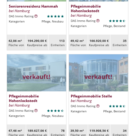
Seniorenresidenz Hammah
Pflegeimmobilie
bei Hamburg
Hohenlockstedt
bei Hamburg
DAS Immo Rating
DAS Immo Rating
Kategorien
Pflege, Neubau
Kategorien
Pflege, Bestand
42,06 m²
194.290,00 €
113
49,42 m²
166.920,00 €
35
Fläche von
Kaufpreise ab
Ein­heiten
Fläche von
Kaufpreise ab
Ein­heiten
verkauft!
verkauft!
Pflegeimmobilie
Pflegeimmobilie Stelle
Hohenlockstedt
bei Hamburg
bei Hamburg
DAS Immo Rating
DAS Immo Rating
Kategorien
Pflege, Bestand
Kategorien
Pflege, Neubau
47,46 m²
189.627,06 €
78
39,50 m²
119.908,56 €
34
Fläche von
Kaufpreise ab
Ein­heiten
Fläche von
Kaufpreise ab
Ein­heiten