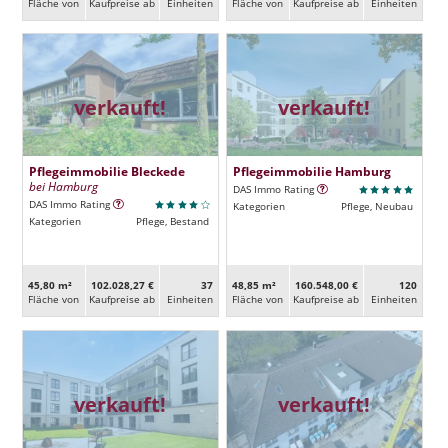
Fläche von
Kaufpreise ab
Ein­heiten
Fläche von
Kaufpreise ab
Ein­heiten
verkauft!
verkauft!
Pflegeimmobilie Bleckede
Pflegeimmobilie Hamburg
bei Hamburg
DAS Immo Rating
DAS Immo Rating
Kategorien
Pflege, Neubau
Kategorien
Pflege, Bestand
45,80 m²
102.028,27 €
37
48,85 m²
160.548,00 €
120
Fläche von
Kaufpreise ab
Ein­heiten
Fläche von
Kaufpreise ab
Ein­heiten
verkauft!
verkauft!