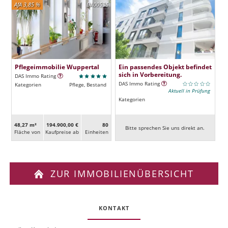
AfA 3,85 %
DA00536
Pflegeimmobilie Wuppertal
Ein passendes Objekt befindet
sich in Vorbereitung.
DAS Immo Rating
DAS Immo Rating
Kategorien
Pflege, Bestand
Aktuell in Prüfung
Kategorien
48,27 m²
194.900,00 €
80
Bitte sprechen Sie uns direkt an.
Fläche von
Kaufpreise ab
Ein­heiten
ZUR IMMOBILIENÜBERSICHT
KONTAKT