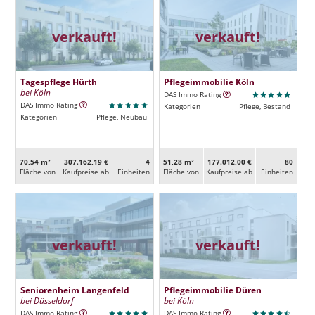
verkauft!
verkauft!
Tagespflege Hürth
Pflegeimmobilie Köln
bei Köln
DAS Immo Rating
DAS Immo Rating
Kategorien
Pflege, Bestand
Kategorien
Pflege, Neubau
70,54 m²
307.162,19 €
4
51,28 m²
177.012,00 €
80
Fläche von
Kaufpreise ab
Ein­heiten
Fläche von
Kaufpreise ab
Ein­heiten
verkauft!
verkauft!
Seniorenheim Langenfeld
Pflegeimmobilie Düren
bei Düsseldorf
bei Köln
DAS Immo Rating
DAS Immo Rating