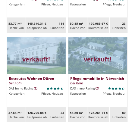
Kategorien
Pflege, Neubau
Kategorien
Pflege, Neubau
53,77 m²
145.340,31 €
114
50,85 m²
170.985,67 €
23
Fläche von
Kaufpreise ab
Ein­heiten
Fläche von
Kaufpreise ab
Ein­heiten
verkauft!
verkauft!
Betreutes Wohnen Düren
Pflegeimmobilie in Nörvenich
bei Köln
bei Köln
DAS Immo Rating
DAS Immo Rating
Kategorien
Pflege, Neubau
Kategorien
Pflege, Neubau
37,68 m²
126.700,88 €
33
58,80 m²
178.261,71 €
80
Fläche von
Kaufpreise ab
Ein­heiten
Fläche von
Kaufpreise ab
Ein­heiten