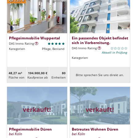
AfA 3,85 %
DA00536
Pflegeimmobilie Wuppertal
Ein passendes Objekt befindet
sich in Vorbereitung.
DAS Immo Rating
DAS Immo Rating
Kategorien
Pflege, Bestand
Aktuell in Prüfung
Kategorien
48,27 m²
194.900,00 €
80
Bitte sprechen Sie uns direkt an.
Fläche von
Kaufpreise ab
Ein­heiten
verkauft!
verkauft!
Pflegeimmobilie Düren
Betreutes Wohnen Düren
bei Köln
bei Köln