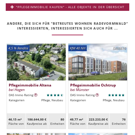
"PFLEGEIMMOBILIE KAUFEN" - ALLE OBJEKTE IN DER ÜBERSICHT
ANDERE, DIE SICH FÜR "BETREUTES WOHNEN RADEVORMWALD"
INTERESSIERTEN, INTERESSIERTEN SICH AUCH FÜR ...
4,5 % Rendite
DA00609
KfW 40 NH
DA00616
Pflegeimmobilie Altena
Pflegeimmobilie Ochtrup
bei Hagen
bei Münster
DAS Immo Rating
DAS Immo Rating
Kategorien
Pflege, Neubau
Kategorien
Pflege, Neubau
46,15 m²
186.644,00 €
80
49,77 m²
223.233,00 €
76
Fläche von
Kaufpreise ab
Ein­heiten
Fläche von
Kaufpreise ab
Ein­heiten