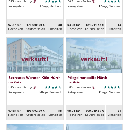
DAS Immo Rating
DAS Immo Rating
Kategorien
Pflege, Neubau
Kategorien
Pflege, Neubau
57,27 m²
171.000,00 €
80
63,35 m²
181.211,58 €
13
Fläche von
Kaufpreise ab
Ein­heiten
Fläche von
Kaufpreise ab
Ein­heiten
verkauft!
verkauft!
Betreutes Wohnen Köln-Hürth
Pflegeimmobilie Hürth
bei Köln
bei Köln
DAS Immo Rating
DAS Immo Rating
Kategorien
Pflege, Bestand
Kategorien
Pflege, Neubau
49,85 m²
198.902,00 €
55
68,91 m²
300.019,69 €
24
Fläche von
Kaufpreise ab
Ein­heiten
Fläche von
Kaufpreise ab
Ein­heiten