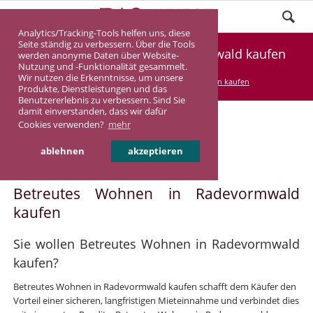
Analytics/Tracking-Tools helfen uns, diese
Seite ständig zu verbessern. Über die Tools
Betreutes Wohnen in Radevormwald kaufen
werden anonyme Daten über Website-
Nutzung und -Funktionalität gesammelt.
Wir nutzen die Erkenntnisse, um unsere
DASINVEST
Service
Betreutes Wohnen kaufen
Produkte, Dienstleistungen und das
Benutzererlebnis zu verbessern. Sind Sie
damit einverstanden, dass wir dafür
Cookies verwenden?
mehr
Betreutes Wohnen in
ablehnen
akzeptieren
Radevormwald
Betreutes Wohnen in Radevormwald
kaufen
Sie wollen Betreutes Wohnen in Radevormwald
kaufen?
Betreutes Wohnen in Radevormwald kaufen schafft dem Käufer den
Vorteil einer sicheren, langfristigen Mieteinnahme und verbindet dies