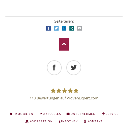
Seite teilen:
Facebook
Twitter
LinkedIn
Xing
E-mail
Facebook
Twitter
113
Bewertungen auf ProvenExpert.com
Deutsche
NAVIGATION
IMMOBILIEN
AKTUELLES
UNTERNEHMEN
SERVICE
ÜBERSPRINGEN
Anlage
KOOPERATION
INFOTHEK
KONTAKT