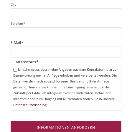
Ort
P
Telefon
*
f
l
i
P
E-Mail
*
c
f
h
l
t
i
Pflichtfeld
Datenschutz
*
f
c
e
Ich stimme zu, dass meine Angaben aus dem Kontaktformular zur
h
l
Beantwortung meiner Anfrage erhoben und verarbeitet werden. Die
t
d
Daten werden nach abgeschlossener Bearbeitung Ihrer Anfrage
f
e
gelöscht. Hinweis: Sie können Ihre Einwilligung jederzeit für die
l
Zukunft per E-Mail an info@dasinvest.de widerrufen. Detaillierte
d
Informationen zum Umgang mit Nutzerdaten finden Sie in unserer
Datenschutzerklärung
INFORMATIONEN ANFORDERN