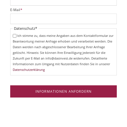
l
i
P
E-Mail
*
c
f
h
l
t
i
Pflichtfeld
Datenschutz
*
f
c
e
Ich stimme zu, dass meine Angaben aus dem Kontaktformular zur
h
l
Beantwortung meiner Anfrage erhoben und verarbeitet werden. Die
t
d
Daten werden nach abgeschlossener Bearbeitung Ihrer Anfrage
f
e
gelöscht. Hinweis: Sie können Ihre Einwilligung jederzeit für die
l
Zukunft per E-Mail an info@dasinvest.de widerrufen. Detaillierte
d
Informationen zum Umgang mit Nutzerdaten finden Sie in unserer
Datenschutzerklärung
INFORMATIONEN ANFORDERN