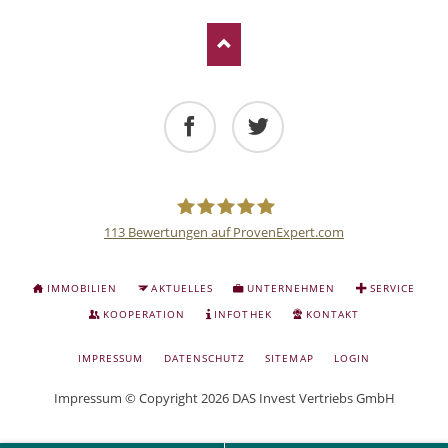
Facebook
Twitter
113
Bewertungen auf ProvenExpert.com
Deutsche
NAVIGATION
IMMOBILIEN
AKTUELLES
UNTERNEHMEN
SERVICE
ÜBERSPRINGEN
Anlage
KOOPERATION
INFOTHEK
KONTAKT
NAVIGATION
IMPRESSUM
DATENSCHUTZ
SITEMAP
LOGIN
und
ÜBERSPRINGEN
Impressum
© Copyright 2026 DAS Invest Vertriebs GmbH
Sachwert