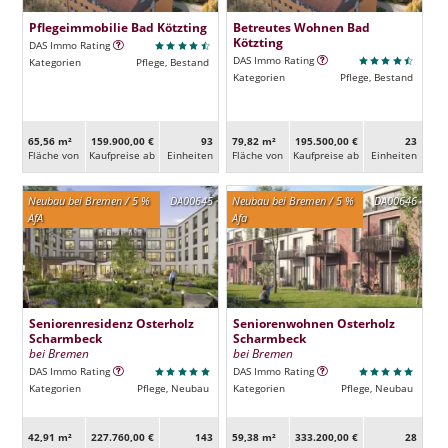
Pflegeimmobilie Bad Kötzting
Betreutes Wohnen Bad
Kötzting
DAS Immo Rating
DAS Immo Rating
Kategorien
Pflege, Bestand
Kategorien
Pflege, Bestand
65,56 m²
159.900,00 €
93
79,82 m²
195.500,00 €
23
Fläche von
Kaufpreise ab
Ein­heiten
Fläche von
Kaufpreise ab
Ein­heiten
Neubau bei Bremen / 5 %
DA00645
Neubau bei Bremen / 5 %
DA00646
AfA
Afa
Seniorenresidenz Osterholz
Seniorenwohnen Osterholz
Scharmbeck
Scharmbeck
bei Bremen
bei Bremen
DAS Immo Rating
DAS Immo Rating
Kategorien
Pflege, Neubau
Kategorien
Pflege, Neubau
42,91 m²
227.760,00 €
143
59,38 m²
333.200,00 €
28