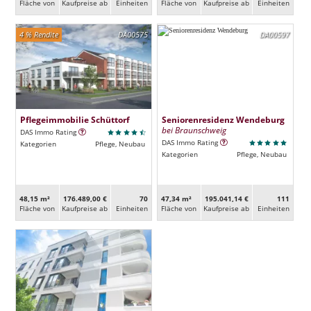
Fläche von
Kaufpreise ab
Ein­heiten
Fläche von
Kaufpreise ab
Ein­heiten
4 % Rendite
DA00575
DA00597
Pflegeimmobilie Schüttorf
Seniorenresidenz Wendeburg
bei Braunschweig
DAS Immo Rating
DAS Immo Rating
Kategorien
Pflege, Neubau
Kategorien
Pflege, Neubau
48,15 m²
176.489,00 €
70
47,34 m²
195.041,14 €
111
Fläche von
Kaufpreise ab
Ein­heiten
Fläche von
Kaufpreise ab
Ein­heiten