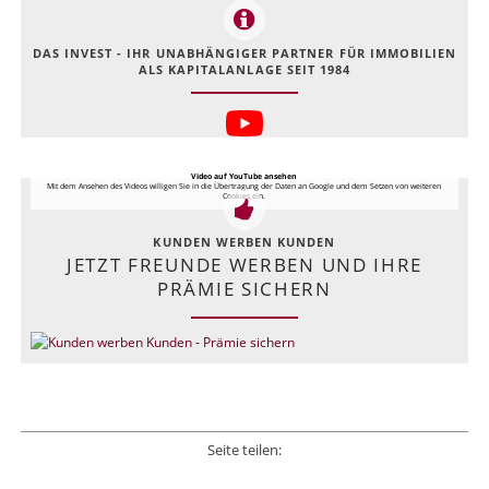
DAS INVEST - IHR UNABHÄNGIGER PARTNER FÜR IMMOBILIEN
ALS KAPITALANLAGE SEIT 1984
Video auf YouTube ansehen
Mit dem Ansehen des Videos willigen Sie in die Übertragung der Daten an Google und dem Setzen von weiteren
Cookies ein.
KUNDEN WERBEN KUNDEN
JETZT FREUNDE WERBEN UND IHRE
PRÄMIE SICHERN
Seite teilen:
Facebook
Twitter
LinkedIn
Xing
E-mail