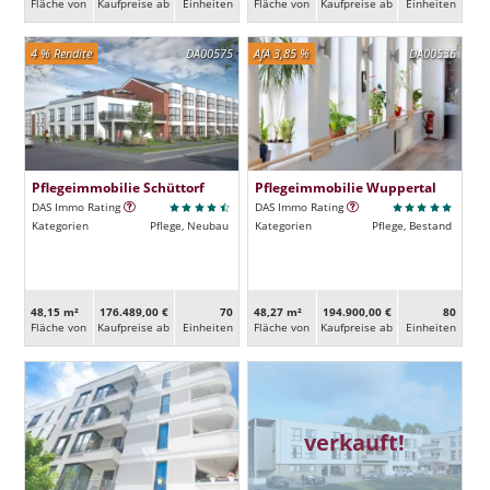
Fläche von
Kaufpreise ab
Ein­heiten
Fläche von
Kaufpreise ab
Ein­heiten
4 % Rendite
DA00575
AfA 3,85 %
DA00536
Pflegeimmobilie Schüttorf
Pflegeimmobilie Wuppertal
DAS Immo Rating
DAS Immo Rating
Kategorien
Pflege, Neubau
Kategorien
Pflege, Bestand
48,15 m²
176.489,00 €
70
48,27 m²
194.900,00 €
80
Fläche von
Kaufpreise ab
Ein­heiten
Fläche von
Kaufpreise ab
Ein­heiten
verkauft!