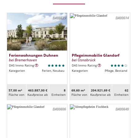
DA00629
DA00614
Ferienwohnungen Duhnen
Pflegeimmobilie Glandorf
bei Bremerhaven
bei Osnabrück
DAS Immo Rating
DAS Immo Rating
Kategorien
Ferien, Neubau
Kategorien
Pflege, Bestand
57,00 m²
463.887,00 €
8
69,60 m²
204.921,69 €
62
Fläche von
Kaufpreise ab
Ein­heiten
Fläche von
Kaufpreise ab
Ein­heiten
DA00606
DA00640