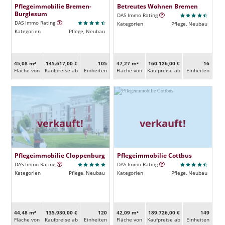
Pflegeimmobilie Bremen-
Betreutes Wohnen Bremen
Burglesum
DAS Immo Rating
DAS Immo Rating
Kategorien
Pflege, Neubau
Kategorien
Pflege, Neubau
45,08 m²
145.617,00 €
105
47,27 m²
160.126,00 €
16
Fläche von
Kaufpreise ab
Ein­heiten
Fläche von
Kaufpreise ab
Ein­heiten
verkauft!
verkauft!
Pflegeimmobilie Cloppenburg
Pflegeimmobilie Cottbus
DAS Immo Rating
DAS Immo Rating
Kategorien
Pflege, Neubau
Kategorien
Pflege, Neubau
44,48 m²
135.930,00 €
120
42,09 m²
189.726,00 €
149
Fläche von
Kaufpreise ab
Ein­heiten
Fläche von
Kaufpreise ab
Ein­heiten