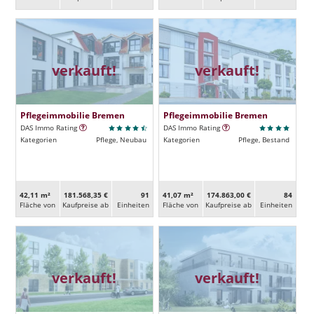
verkauft!
verkauft!
Pflegeimmobilie Bremen
Pflegeimmobilie Bremen
DAS Immo Rating
DAS Immo Rating
Kategorien
Pflege, Neubau
Kategorien
Pflege, Bestand
42,11 m²
181.568,35 €
91
41,07 m²
174.863,00 €
84
Fläche von
Kaufpreise ab
Ein­heiten
Fläche von
Kaufpreise ab
Ein­heiten
verkauft!
verkauft!