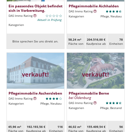
Ein passendes Objekt befindet
Pflegeimmobilie Aichhalden
sich in Vorbereitung.
DAS Immo Rating
DAS Immo Rating
Kategorien
Pflege, Neubau
Aktuell in Prüfung
Kategorien
58,24 m²
204.516,00 €
78
Bitte sprechen Sie uns direkt an.
Fläche von
Kaufpreise ab
Ein­heiten
verkauft!
verkauft!
Pflegeimmobilie Aschersleben
Pflegeimmobilie Berne
bei Oldenburg
DAS Immo Rating
DAS Immo Rating
Kategorien
Pflege, Neubau
Kategorien
Pflege, Bestand
45,96 m²
192.193,56 €
116
46,02 m²
155.409,54 €
56
Fläche von
Kaufpreise ab
Ein­heiten
Fläche von
Kaufpreise ab
Ein­heiten