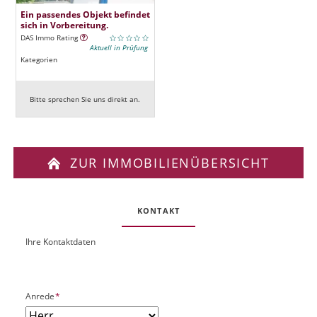
Ein passendes Objekt befindet
sich in Vorbereitung.
DAS Immo Rating
Aktuell in Prüfung
Kategorien
Bitte sprechen Sie uns direkt an.
ZUR IMMOBILIENÜBERSICHT
KONTAKT
Ihre Kontaktdaten
O
U
b
R
j
L
e
P
Anrede
*
k
f
t