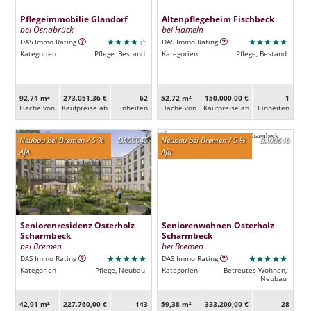
Pflegeimmobilie Glandorf
Altenpflegeheim Fischbeck
bei Osnabrück
bei Hameln
DAS Immo Rating
DAS Immo Rating
Kategorien
Pflege, Bestand
Kategorien
Pflege, Bestand
92,74 m²
273.051,36 €
62
52,72 m²
150.000,00 €
1
Fläche von
Kaufpreise ab
Ein­heiten
Fläche von
Kaufpreise ab
Ein­heiten
Neubau bei Bremen / 5 %
DA00645
Neubau bei Bremen / 5 %
DA00646
AfA
Afa
Seniorenresidenz Osterholz
Seniorenwohnen Osterholz
Scharmbeck
Scharmbeck
bei Bremen
bei Bremen
DAS Immo Rating
DAS Immo Rating
Kategorien
Pflege, Neubau
Kategorien
Betreutes Wohnen,
Neubau
42,91 m²
227.760,00 €
143
59,38 m²
333.200,00 €
28