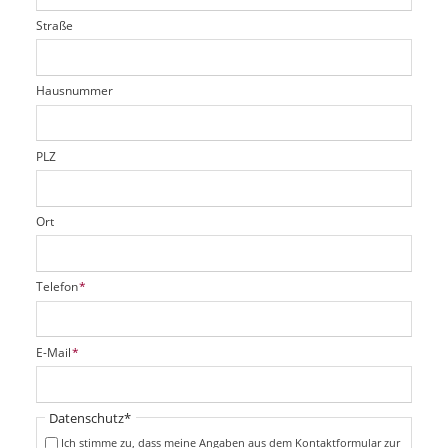
t
l
i
l
Straße
f
d
c
t
e
h
e
l
t
r
d
Hausnummer
f
e
l
d
PLZ
Ort
P
Telefon
*
f
l
i
P
E-Mail
*
c
f
h
l
t
i
Pflichtfeld
Datenschutz
*
f
c
e
Ich stimme zu, dass meine Angaben aus dem Kontaktformular zur
h