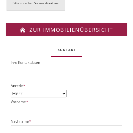
Bitte sprechen Sie uns direkt an.
ZUR IMMOBILIENÜBERSICHT
KONTAKT
Ihre Kontaktdaten
O
U
b
R
j
L
e
P
Anrede
*
k
f
t
l
P
P
Vorname
*
i
l
f
c
a
l
h
t
i
t
P
Nachname
*
z
c
f
f
h
h
e
l
a