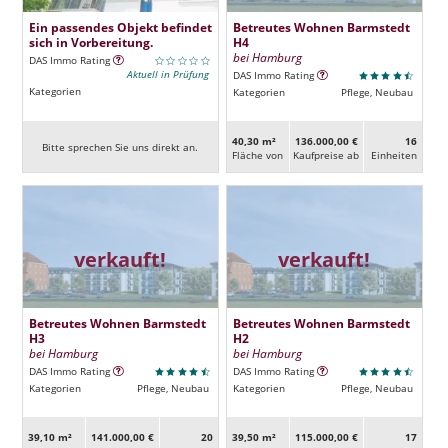
Ein passendes Objekt befindet
Betreutes Wohnen Barmstedt
sich in Vorbereitung.
H4
bei Hamburg
DAS Immo Rating
Aktuell in Prüfung
DAS Immo Rating
Kategorien
Kategorien
Pflege, Neubau
40,30 m²
136.000,00 €
16
Bitte sprechen Sie uns direkt an.
Fläche von
Kaufpreise ab
Ein­heiten
verkauft!
verkauft!
Betreutes Wohnen Barmstedt
Betreutes Wohnen Barmstedt
H3
H2
bei Hamburg
bei Hamburg
DAS Immo Rating
DAS Immo Rating
Kategorien
Pflege, Neubau
Kategorien
Pflege, Neubau
39,10 m²
141.000,00 €
20
39,50 m²
115.000,00 €
17