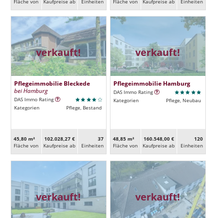
Fläche von
Kaufpreise ab
Ein­heiten
Fläche von
Kaufpreise ab
Ein­heiten
verkauft!
verkauft!
Pflegeimmobilie Bleckede
Pflegeimmobilie Hamburg
bei Hamburg
DAS Immo Rating
DAS Immo Rating
Kategorien
Pflege, Neubau
Kategorien
Pflege, Bestand
45,80 m²
102.028,27 €
37
48,85 m²
160.548,00 €
120
Fläche von
Kaufpreise ab
Ein­heiten
Fläche von
Kaufpreise ab
Ein­heiten
verkauft!
verkauft!