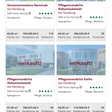
Seniorenresidenz Hammah
Pflegeimmobilie
bei Hamburg
Hohenlockstedt
bei Hamburg
DAS Immo Rating
DAS Immo Rating
Kategorien
Pflege, Neubau
Kategorien
Pflege, Bestand
42,06 m²
194.290,00 €
113
49,42 m²
166.920,00 €
35
Fläche von
Kaufpreise ab
Ein­heiten
Fläche von
Kaufpreise ab
Ein­heiten
verkauft!
verkauft!
Pflegeimmobilie
Pflegeimmobilie Stelle
Hohenlockstedt
bei Hamburg
bei Hamburg
DAS Immo Rating
DAS Immo Rating
Kategorien
Pflege, Bestand
Kategorien
Pflege, Neubau
47,46 m²
189.627,06 €
78
39,50 m²
119.908,56 €
34
Fläche von
Kaufpreise ab
Ein­heiten
Fläche von
Kaufpreise ab
Ein­heiten