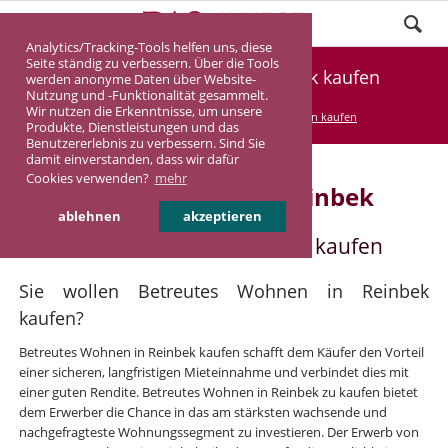
Analytics/Tracking-Tools helfen uns, diese
Seite ständig zu verbessern. Über die Tools
Betreutes Wohnen in Reinbek kaufen
werden anonyme Daten über Website-
Nutzung und -Funktionalität gesammelt.
Wir nutzen die Erkenntnisse, um unsere
DASINVEST
Service
Betreutes Wohnen kaufen
Produkte, Dienstleistungen und das
Benutzererlebnis zu verbessern. Sind Sie
damit einverstanden, dass wir dafür
Cookies verwenden?
mehr
Betreutes Wohnen in Reinbek
ablehnen
akzeptieren
Betreutes Wohnen in Reinbek kaufen
Sie wollen Betreutes Wohnen in Reinbek
kaufen?
Betreutes Wohnen in Reinbek kaufen schafft dem Käufer den Vorteil
einer sicheren, langfristigen Mieteinnahme und verbindet dies mit
einer guten Rendite. Betreutes Wohnen in Reinbek zu kaufen bietet
dem Erwerber die Chance in das am stärksten wachsende und
nachgefragteste Wohnungssegment zu investieren. Der Erwerb von