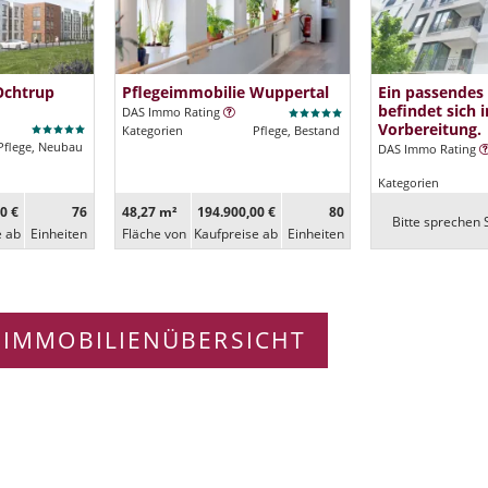
Ochtrup
Pflegeimmobilie Wuppertal
Ein passendes
befindet sich i
DAS Immo Rating
Vorbereitung.
Kategorien
Pflege, Bestand
Pflege, Neubau
DAS Immo Rating
Kategorien
0 €
76
48,27 m²
194.900,00 €
80
Bitte sprechen S
e ab
Ein­heiten
Fläche von
Kaufpreise ab
Ein­heiten
 IMMOBILIENÜBERSICHT