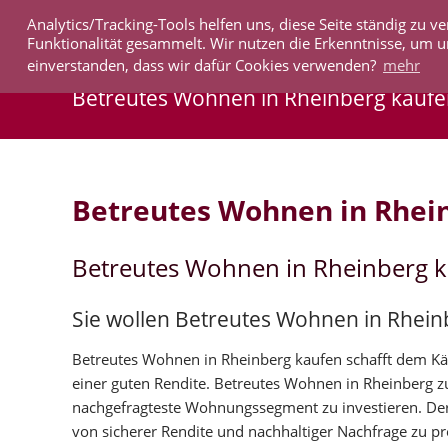
Analytics/Tracking-Tools helfen uns, diese Seite ständig zu
IMMOBILIEN
Funktionalität gesammelt. Wir nutzen die Erkenntnisse, um u
einverstanden, dass wir dafür Cookies verwenden?
mehr
Betreutes Wohnen in Rheinberg kauf
Betreutes Wohnen in Rhei
Betreutes Wohnen in Rheinberg 
Sie wollen Betreutes Wohnen in Rhein
Betreutes Wohnen in Rheinberg kaufen schafft dem Käuf
einer guten Rendite. Betreutes Wohnen in Rheinberg 
nachgefragteste Wohnungssegment zu investieren. Der
von sicherer Rendite und nachhaltiger Nachfrage zu pro