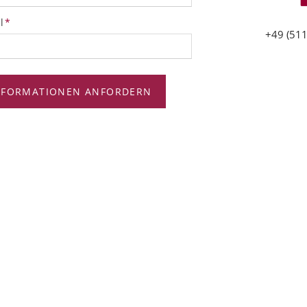
tfeld
l
*
+49 (511
NFORMATIONEN ANFORDERN