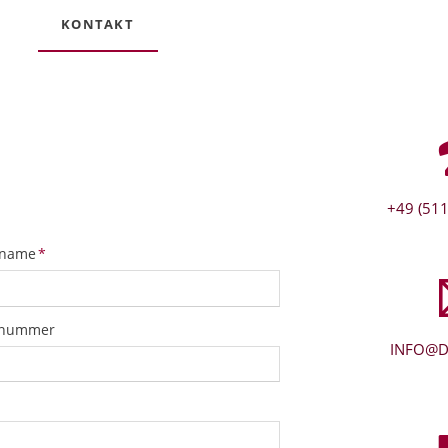
KONTAKT
+49 (511
tfeld
name
*
snummer
INFO@D