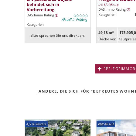
befindet sich in
bei Duisburg
Vorbereitung.
DAS Immo Rating
Kategorien
DAS Immo Rating
Aktuell in Prüfung
Kategorien
49,18 m²
175.905,0
Bitte sprechen Sie uns direkt an.
Fläche von
Kaufpreis
"PFLEGEIMMOBIL
ANDERE, DIE SICH FÜR "BETREUTES WOHNE
4,5 % Rendite
DA00609
KfW 40 NH