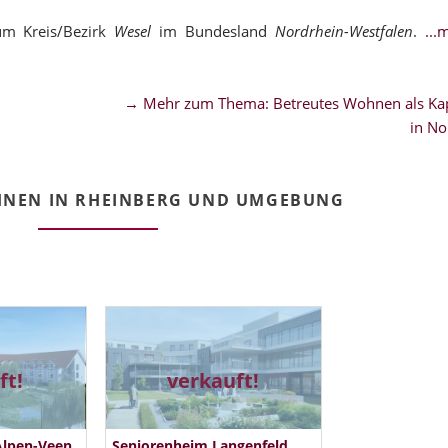
um Kreis/Bezirk
Wesel
im Bundesland
Nordrhein-Westfalen
.
..
→ Mehr zum Thema: Betreutes Wohnen als Kap
in No
HNEN IN RHEINBERG UND UMGEBUNG
ft!
verkauft!
Alpen-Veen
Seniorenheim Langenfeld