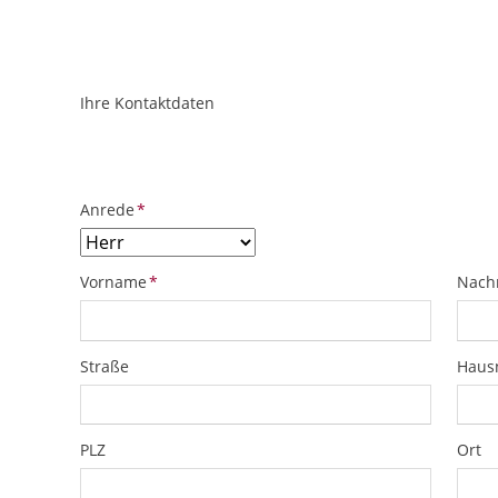
Ihre Kontaktdaten
ObjektPlatzhalter
URL
Pflichtfeld
Anrede
*
Pflichtfeld
Pflich
Vorname
*
Nach
Straße
Hau
PLZ
Ort