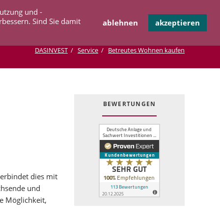
Navigation
Nutzung und -
OPERATION
INFOTHEK
KONTAKT
überspringen
rbessern. Sind Sie damit
ablehnen
akzeptieren
DASINVEST
Service
Betreutes Wohnen kaufen
BEWERTUNGEN
erbindet dies mit
achsende und
 Möglichkeit,