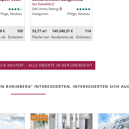
bei Düsseldorf
DAS Immo Rating
Pflege, Neubau
Kategorien
Pflege, Neubau
0 €
105
53,77 m²
145.340,31 €
114
e ab
Ein­heiten
Fläche von
Kaufpreise ab
Ein­heiten
IE KAUFEN" - ALLE OBJEKTE IN DER ÜBERSICHT
N RHEINBERG" INTERESSIERTEN, INTERESSIERTEN SICH AUCH
DA00616
AfA 3,85 %
DA00536