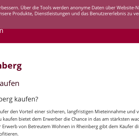
 verbessern. Über die Tools werden anonyme Daten über Website-
AKTUELLES
UNTERNEHMEN
SERVICE
KO
nsere Produkte, Dienstleistungen und das Benutzererlebnis zu ve
en
nberg
kaufen
berg kaufen?
er den Vorteil einer sicheren, langfristigen Mieteinnahme und v
zu kaufen bietet dem Erwerber die Chance in das am stärksten w
 Erwerb von Betreutem Wohnen in Rheinberg gibt dem Käufer die
fitieren.