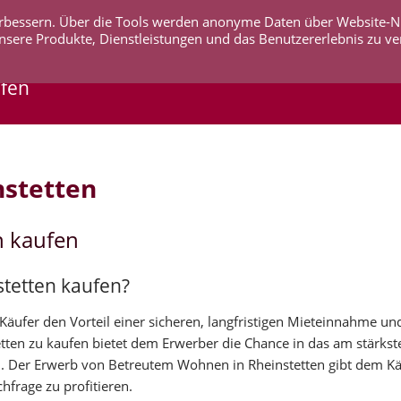
 verbessern. Über die Tools werden anonyme Daten über Website-
AKTUELLES
UNTERNEHMEN
SERVICE
KO
nsere Produkte, Dienstleistungen und das Benutzererlebnis zu ve
ufen
nstetten
n kaufen
stetten kaufen?
äufer den Vorteil einer sicheren, langfristigen Mieteinnahme un
etten zu kaufen bietet dem Erwerber die Chance in das am stärk
. Der Erwerb von Betreutem Wohnen in Rheinstetten gibt dem Kä
hfrage zu profitieren.