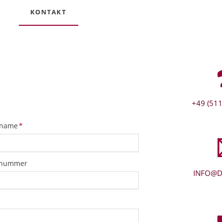
KONTAKT
+49 (511
tfeld
name
*
snummer
INFO@D