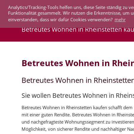
Analytics/Tracking-Tools helfen uns, diese Seite ständig zu
IMMOBILIEN
Funktionalität gesammelt. Wir nutzen die Erkenntnisse, um u
einverstanden, dass wir dafür Cookies verwenden?
mehr
Betreutes Wohnen in Rheinstetten ka
Betreutes Wohnen in Rhei
Betreutes Wohnen in Rheinstette
Sie wollen Betreutes Wohnen in Rhein
Betreutes Wohnen in Rheinstetten kaufen schafft dem K
mit einer guten Rendite. Betreutes Wohnen in Rheinst
und nachgefragteste Wohnungssegment zu investieren
Möglichkeit, von sicherer Rendite und nachhaltiger Nac