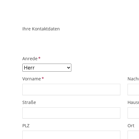
Ihre Kontaktdaten
ObjektPlatzhalter
URL
Pflichtfeld
Anrede
*
Pflichtfeld
Pflich
Vorname
*
Nach
Straße
Hau
PLZ
Ort