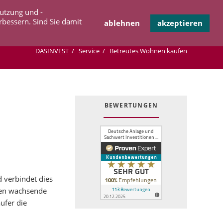
Navigation
Nutzung und -
OPERATION
INFOTHEK
KONTAKT
überspringen
rbessern. Sind Sie damit
ablehnen
akzeptieren
DASINVEST
Service
Betreutes Wohnen kaufen
BEWERTUNGEN
d verbindet dies
sten wachsende
ufer die