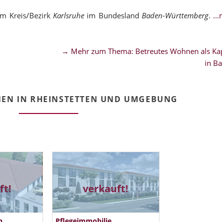
um Kreis/Bezirk
Karlsruhe
im Bundesland
Baden-Württemberg
.
..
→ Mehr zum Thema: Betreutes Wohnen als Kap
in B
EN IN RHEINSTETTEN UND UMGEBUNG
ft!
verkauft!
n
Pflegeimmobilie