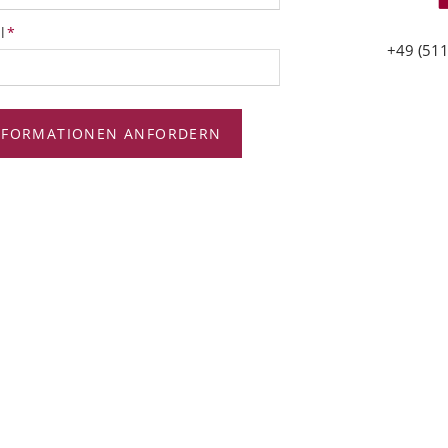
tfeld
l
*
+49 (511
NFORMATIONEN ANFORDERN