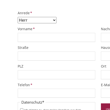
Pflichtfeld
Anrede
*
Pflichtfeld
Pflich
Vorname
*
Nach
Straße
Hau
PLZ
Ort
Pflichtfeld
Pflich
Telefon
*
E-Mai
Pflichtfeld
Datenschutz
*
I
Ich stimme zu, dass meine Angaben aus dem