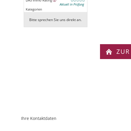
DAS Immo Rating
Aktuell in Prüfung
Kategorien
Bitte sprechen Sie uns direkt an.
ZUR
Ihre Kontaktdaten
ObjektPlatzhalter
URL