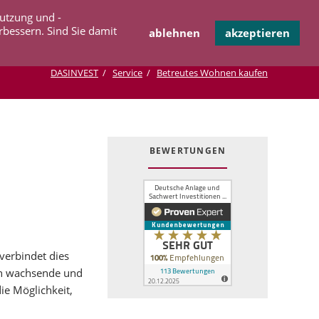
Navigation
Nutzung und -
OPERATION
INFOTHEK
KONTAKT
überspringen
rbessern. Sind Sie damit
ablehnen
akzeptieren
DASINVEST
Service
Betreutes Wohnen kaufen
BEWERTUNGEN
verbindet dies
en wachsende und
e Möglichkeit,