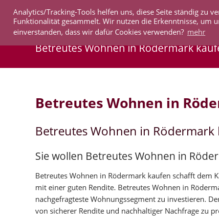
Analytics/Tracking-Tools helfen uns, diese Seite ständig zu
IMMOBILIEN
Funktionalität gesammelt. Wir nutzen die Erkenntnisse, um u
einverstanden, dass wir dafür Cookies verwenden?
mehr
Betreutes Wohnen in Rödermark kauf
Betreutes Wohnen in Röd
Betreutes Wohnen in Rödermark 
Sie wollen Betreutes Wohnen in Röde
Betreutes Wohnen in Rödermark kaufen schafft dem Käu
mit einer guten Rendite. Betreutes Wohnen in Röderm
nachgefragteste Wohnungssegment zu investieren. De
von sicherer Rendite und nachhaltiger Nachfrage zu pro