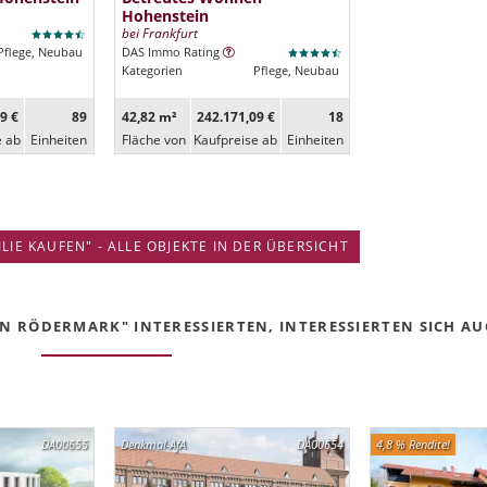
Hohenstein
bei Frankfurt
Pflege, Neubau
DAS Immo Rating
Kategorien
Pflege, Neubau
9 €
89
42,82 m²
242.171,09 €
18
e ab
Ein­heiten
Fläche von
Kaufpreise ab
Ein­heiten
IE KAUFEN" - ALLE OBJEKTE IN DER ÜBERSICHT
N RÖDERMARK" INTERESSIERTEN, INTERESSIERTEN SICH AUC
DA00655
Denkmal-AfA
DA00654
4,8 % Rendite!