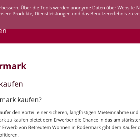
 verbessern. Über die Tools werden anonyme Daten über Website-
AKTUELLES
UNTERNEHMEN
SERVICE
KO
nsere Produkte, Dienstleistungen und das Benutzererlebnis zu ve
en
ermark
kaufen
rmark kaufen?
fer den Vorteil einer sicheren, langfristigen Mieteinnahme und 
ark zu kaufen bietet dem Erwerber die Chance in das am stärkst
r Erwerb von Betreutem Wohnen in Rödermark gibt dem Käufer di
fitieren.