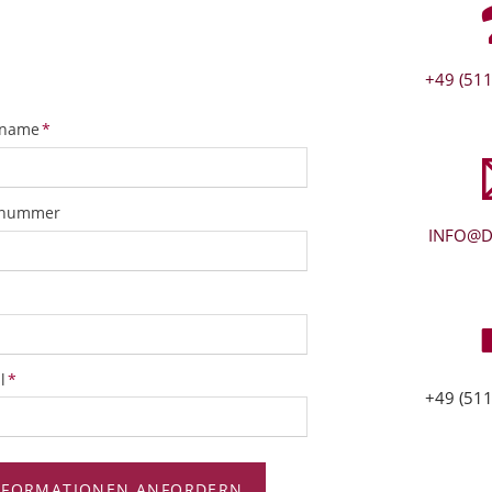
+49 (511
tfeld
name
*
snummer
INFO@D
tfeld
l
*
+49 (511
NFORMATIONEN ANFORDERN