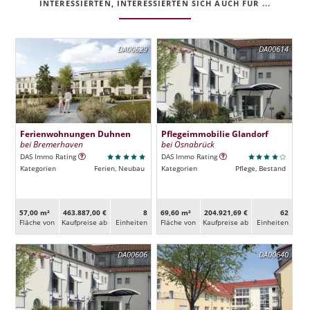
INTERESSIERTEN, INTERESSIERTEN SICH AUCH FÜR ...
DA00629
DA00614
Ferienwohnungen Duhnen
Pflegeimmobilie Glandorf
bei Bremerhaven
bei Osnabrück
DAS Immo Rating
DAS Immo Rating
Kategorien
Ferien, Neubau
Kategorien
Pflege, Bestand
57,00 m²
463.887,00 €
8
69,60 m²
204.921,69 €
62
Fläche von
Kaufpreise ab
Ein­heiten
Fläche von
Kaufpreise ab
Ein­heiten
DA00606
DA00640