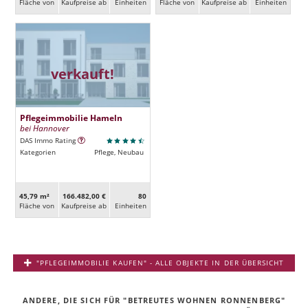
Fläche von
Kaufpreise ab
Ein­heiten
Fläche von
Kaufpreise ab
Ein­heiten
verkauft!
Pflegeimmobilie Hameln
bei Hannover
DAS Immo Rating
Kategorien
Pflege, Neubau
45,79 m²
166.482,00 €
80
Fläche von
Kaufpreise ab
Ein­heiten
"PFLEGEIMMOBILIE KAUFEN" - ALLE OBJEKTE IN DER ÜBERSICHT
ANDERE, DIE SICH FÜR "BETREUTES WOHNEN RONNENBERG"