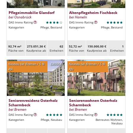
Pflegeimmobilie Glandorf
Altenpflegeheim Fischbeck
bei Osnabrück
bei Hameln
DAS Immo Rating
DAS Immo Rating
Kategorien
Pflege, Bestand
Kategorien
Pflege, Bestand
92,74 m²
273.051,36 €
62
52,72 m²
150.000,00 €
1
Fläche von
Kaufpreise ab
Ein­heiten
Fläche von
Kaufpreise ab
Ein­heiten
Neubau bei Bremen / 5 %
DA00645
Neubau bei Bremen / 5 %
DA00646
AfA
Afa
Seniorenresidenz Osterholz
Seniorenwohnen Osterholz
Scharmbeck
Scharmbeck
bei Bremen
bei Bremen
DAS Immo Rating
DAS Immo Rating
Kategorien
Pflege, Neubau
Kategorien
Betreutes Wohnen,
Neubau