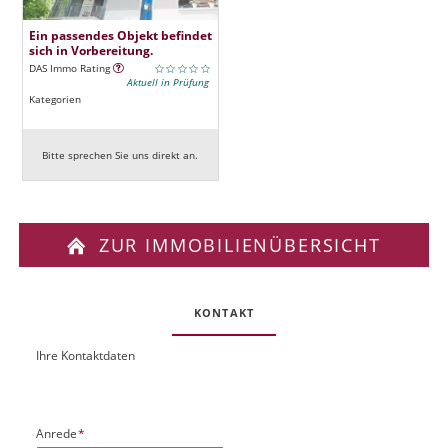
Ein passendes Objekt befindet
sich in Vorbereitung.
DAS Immo Rating
Aktuell in Prüfung
Kategorien
Bitte sprechen Sie uns direkt an.
ZUR IMMOBILIENÜBERSICHT
KONTAKT
Ihre Kontaktdaten
O
U
b
R
j
L
e
P
Anrede
*
k