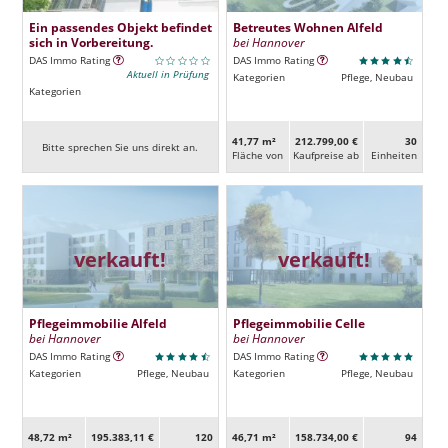
Ein passendes Objekt befindet
Betreutes Wohnen Alfeld
sich in Vorbereitung.
bei Hannover
DAS Immo Rating
DAS Immo Rating
Aktuell in Prüfung
Kategorien
Pflege, Neubau
Kategorien
41,77 m²
212.799,00 €
30
Bitte sprechen Sie uns direkt an.
Fläche von
Kaufpreise ab
Ein­heiten
verkauft!
verkauft!
Pflegeimmobilie Alfeld
Pflegeimmobilie Celle
bei Hannover
bei Hannover
DAS Immo Rating
DAS Immo Rating
Kategorien
Pflege, Neubau
Kategorien
Pflege, Neubau
48,72 m²
195.383,11 €
120
46,71 m²
158.734,00 €
94