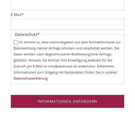
f
l
i
P
E-Mail
*
c
f
h
l
t
i
Pflichtfeld
Datenschutz
*
f
c
e
Ich stimme zu, dass meine Angaben aus dem Kontaktformular zur
h
l
Beantwortung meiner Anfrage erhoben und verarbeitet werden. Die
t
d
Daten werden nach abgeschlossener Bearbeitung Ihrer Anfrage
f
e
gelöscht. Hinweis: Sie können Ihre Einwilligung jederzeit für die
l
Zukunft per E-Mail an info@dasinvest.de widerrufen. Detaillierte
d
Informationen zum Umgang mit Nutzerdaten finden Sie in unserer
Datenschutzerklärung
INFORMATIONEN ANFORDERN