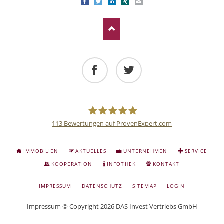
Facebook
Twitter
LinkedIn
Xing
E-mail
Facebook
Twitter
113
Bewertungen auf ProvenExpert.com
Deutsche
NAVIGATION
IMMOBILIEN
AKTUELLES
UNTERNEHMEN
SERVICE
ÜBERSPRINGEN
Anlage
KOOPERATION
INFOTHEK
KONTAKT
NAVIGATION
IMPRESSUM
DATENSCHUTZ
SITEMAP
LOGIN
und
ÜBERSPRINGEN
Impressum
© Copyright 2026 DAS Invest Vertriebs GmbH
Sachwert