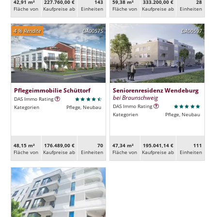
42,91 m²
227.760,00 €
143
59,38 m²
333.200,00 €
28
Fläche von
Kaufpreise ab
Ein­heiten
Fläche von
Kaufpreise ab
Ein­heiten
4 % Rendite
DA00575
DA00597
Pflegeimmobilie Schüttorf
Seniorenresidenz Wendeburg
bei Braunschweig
DAS Immo Rating
DAS Immo Rating
Kategorien
Pflege, Neubau
Kategorien
Pflege, Neubau
48,15 m²
176.489,00 €
70
47,34 m²
195.041,14 €
111
Fläche von
Kaufpreise ab
Ein­heiten
Fläche von
Kaufpreise ab
Ein­heiten