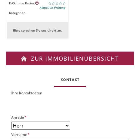
DAS Immo Rating
Aktuell in Prüfung
Kategorien
Bitte sprechen Sie uns direkt an.
ZUR IMMOBILIENÜBERSICHT
KONTAKT
Ihre Kontaktdaten
O
U
b
R
j
L
e
P
Anrede
*
k
f
t
l
P
P
Vorname
*
i
l