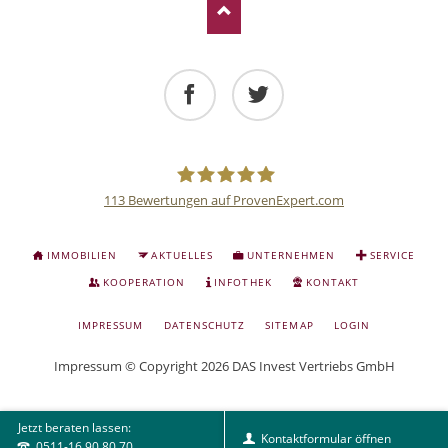
Facebook
Twitter
113
Bewertungen auf ProvenExpert.com
Deutsche
NAVIGATION
IMMOBILIEN
AKTUELLES
UNTERNEHMEN
SERVICE
ÜBERSPRINGEN
Anlage
KOOPERATION
INFOTHEK
KONTAKT
NAVIGATION
IMPRESSUM
DATENSCHUTZ
SITEMAP
LOGIN
und
ÜBERSPRINGEN
Impressum
© Copyright 2026 DAS Invest Vertriebs GmbH
Sachwert
Jetzt beraten lassen:
Investitionen
Kontaktformular öffnen
0511-16 90 80 70