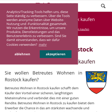
Analytics/Tracking-Tools helfen uns, diese
Seite ständig zu verbessern. Über die Tools
Betreutes Wohnen in Rostock kaufen
werden anonyme Daten über Website-
Nutzung und -Funktionalität gesammelt.
Wir nutzen die Erkenntnisse, um unsere
DASINVEST
Service
Betreutes Wohnen kaufen
Produkte, Dienstleistungen und das
Benutzererlebnis zu verbessern. Sind Sie
damit einverstanden, dass wir dafür
Cookies verwenden?
mehr
Betreutes Wohnen in Rostock
ablehnen
akzeptieren
Betreutes Wohnen in Rostock kaufen
Sie wollen Betreutes Wohnen in
Rostock kaufen?
Betreutes Wohnen in Rostock kaufen schafft dem
Käufer den Vorteil einer sicheren, langfristigen
Mieteinnahme und verbindet dies mit einer guten
Rendite. Betreutes Wohnen in Rostock zu kaufen bietet dem
Erwerber die Chance in das am stärksten wachsende und