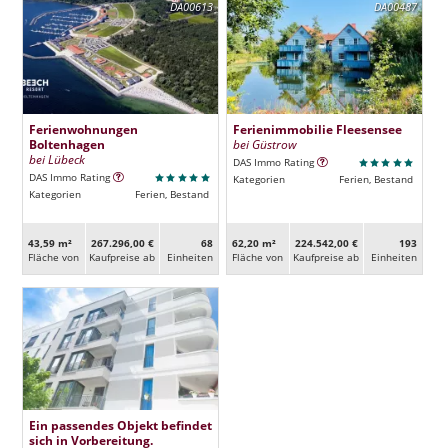
DA00613
DA00487
Ferienwohnungen
Ferienimmobilie Fleesensee
Boltenhagen
bei Güstrow
bei Lübeck
DAS Immo Rating
DAS Immo Rating
Kategorien
Ferien, Bestand
Kategorien
Ferien, Bestand
43,59 m²
267.296,00 €
68
62,20 m²
224.542,00 €
193
Fläche von
Kaufpreise ab
Ein­heiten
Fläche von
Kaufpreise ab
Ein­heiten
Ein passendes Objekt befindet
sich in Vorbereitung.