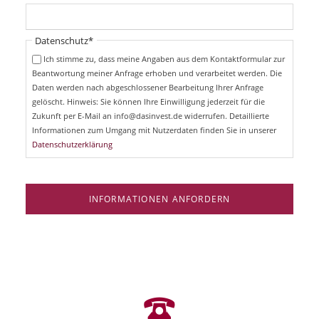
c
f
h
l
t
i
Pflichtfeld
Datenschutz
*
f
c
e
Ich stimme zu, dass meine Angaben aus dem Kontaktformular zur
h
l
Beantwortung meiner Anfrage erhoben und verarbeitet werden. Die
t
d
Daten werden nach abgeschlossener Bearbeitung Ihrer Anfrage
f
e
gelöscht. Hinweis: Sie können Ihre Einwilligung jederzeit für die
l
Zukunft per E-Mail an info@dasinvest.de widerrufen. Detaillierte
d
Informationen zum Umgang mit Nutzerdaten finden Sie in unserer
Datenschutzerklärung
INFORMATIONEN ANFORDERN