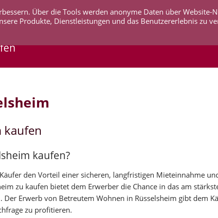
 verbessern. Über die Tools werden anonyme Daten über Website-
AKTUELLES
UNTERNEHMEN
SERVICE
KO
nsere Produkte, Dienstleistungen und das Benutzererlebnis zu ve
fen
elsheim
m kaufen
lsheim kaufen?
äufer den Vorteil einer sicheren, langfristigen Mieteinnahme und
heim zu kaufen bietet dem Erwerber die Chance in das am stärk
. Der Erwerb von Betreutem Wohnen in Rüsselsheim gibt dem Kä
hfrage zu profitieren.