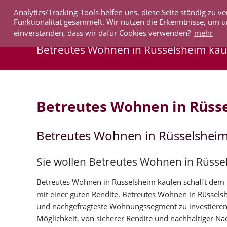
Analytics/Tracking-Tools helfen uns, diese Seite ständig zu
IMMOBILIEN
Funktionalität gesammelt. Wir nutzen die Erkenntnisse, um u
einverstanden, dass wir dafür Cookies verwenden?
mehr
Betreutes Wohnen in Rüsselsheim kau
Betreutes Wohnen in Rüss
Betreutes Wohnen in Rüsselshei
Sie wollen Betreutes Wohnen in Rüsse
Betreutes Wohnen in Rüsselsheim kaufen schafft dem K
mit einer guten Rendite. Betreutes Wohnen in Rüssels
und nachgefragteste Wohnungssegment zu investieren
Möglichkeit, von sicherer Rendite und nachhaltiger Nac