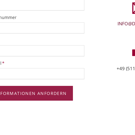
snummer
INFO@D
tfeld
l
*
+49 (511
NFORMATIONEN ANFORDERN