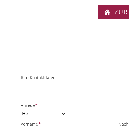
ZUR
Ihre Kontaktdaten
ObjektPlatzhalter
URL
Pflichtfeld
Anrede
*
Pflichtfeld
Pflich
Vorname
*
Nach