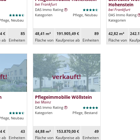
bei Frankfurt
Hohenstein
bei Frankfurt
DAS Immo Rating
Kategorien
Pflege, Neubau
DAS Immo Rating
Pflege, Neubau
Kategorien
4 €
85
48,41 m²
191.905,49 €
89
42,82 m²
242.1
e ab
Ein­heiten
Fläche von
Kaufpreise ab
Ein­heiten
Fläche von
Kaufp
ft!
verkauft!
n
Pflegeimmobilie Wöllstein
bei Mainz
DAS Immo Rating
Kategorien
Pflege, Bestand
Pflege, Neubau
4 €
43
44,88 m²
153.870,00 €
49
e ab
Ein­heiten
Fläche von
Kaufpreise ab
Ein­heiten