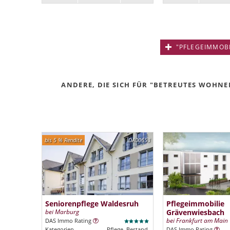
"PFLEGEIMMOBIL
ANDERE, DIE SICH FÜR "BETREUTES WOHNEN
bis 5 % Rendite
DA00653
Seniorenpflege Waldesruh
Pflegeimmobilie
bei Marburg
Grävenwiesbach
bei Frankfurt am Main
DAS Immo Rating
Kategorien
Pflege, Bestand
DAS Immo Rating