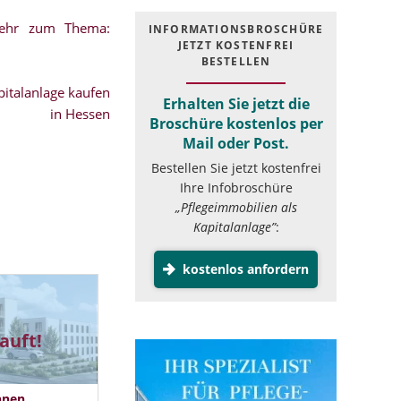
mehr zum Thema:
INFOR­MATIONS­BROSCHÜRE
JETZT KOSTEN­FREI
BESTELLEN
italanlage kaufen
Erhalten Sie jetzt die
in Hessen
Broschüre kostenlos per
Mail oder Post.
Bestellen Sie jetzt kostenfrei
Ihre Infobroschüre
„Pflegeimmobilien als
Kapitalanlage”
:
kostenlos anfordern
auft!
hnen