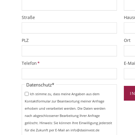
Straße
Hau
PLZ
Ort
Pflichtfeld
Pflich
Telefon
*
E-Mai
Pflichtfeld
Datenschutz
*
I
Ich stimme zu, dass meine Angaben aus dem
Kontaktformular zur Beantwortung meiner Anfrage
erhoben und verarbeitet werden. Die Daten werden
nach abgeschlossener Bearbeitung Ihrer Anfrage
gelöscht. Hinweis: Sie können Ihre Einwilligung jederzeit
für die Zukunft per E-Mail an info@dasinvest.de