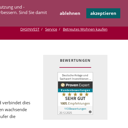
Navigation
Nutzung und -
OPERATION
INFOTHEK
KONTAKT
überspringen
rbessern. Sind Sie damit
ablehnen
akzeptieren
DASINVEST
Service
Betreutes Wohnen kaufen
BEWERTUNGEN
 verbindet dies
sten wachsende
ufer die