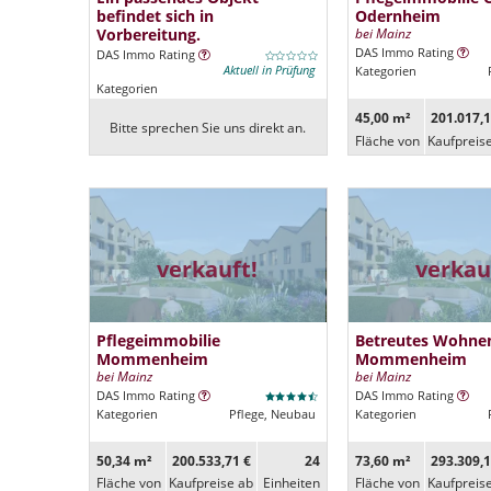
befindet sich in
Odernheim
Vorbereitung.
bei Mainz
DAS Immo Rating
DAS Immo Rating
Aktuell in Prüfung
Kategorien
Kategorien
45,00 m²
201.017,1
Bitte sprechen Sie uns direkt an.
Fläche von
Kaufpreis
verkauft!
verkau
Pflegeimmobilie
Betreutes Wohne
Mommenheim
Mommenheim
bei Mainz
bei Mainz
DAS Immo Rating
DAS Immo Rating
Kategorien
Pflege, Neubau
Kategorien
50,34 m²
200.533,71 €
24
73,60 m²
293.309,1
Fläche von
Kaufpreise ab
Ein­heiten
Fläche von
Kaufpreis