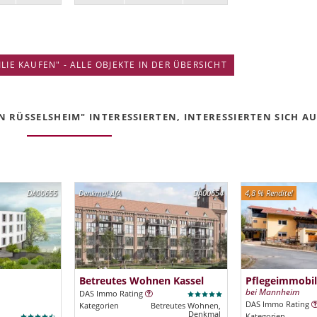
IE KAUFEN" - ALLE OBJEKTE IN DER ÜBERSICHT
 RÜSSELSHEIM" INTERESSIERTEN, INTERESSIERTEN SICH AUC
DA00655
Denkmal-AfA
DA00654
4,8 % Rendite!
Betreutes Wohnen Kassel
Pflegeimmobil
bei Mannheim
DAS Immo Rating
DAS Immo Rating
Kategorien
Betreutes Wohnen,
Denkmal
Kategorien