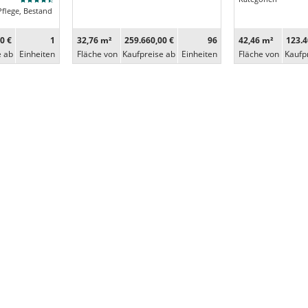
Pflege, Bestand
0 €
1
32,76 m²
259.660,00 €
96
42,46 m²
123.4
e ab
Ein­heiten
Fläche von
Kaufpreise ab
Ein­heiten
Fläche von
Kaufp