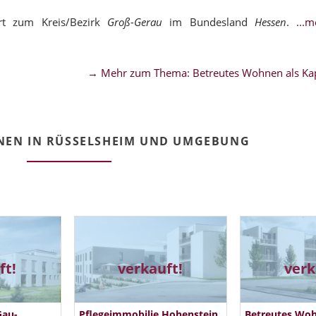
rt zum Kreis/Bezirk
Groß-Gerau
im Bundesland
Hessen
.
...
→ Mehr zum Thema: Betreutes Wohnen als Kap
NEN IN RÜSSELSHEIM UND UMGEBUNG
ft!
verkauft!
verk
Gau-
Pflegeimmobilie Hohenstein
Betreutes Wo