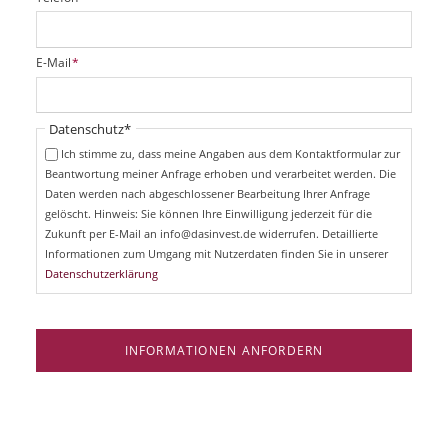
f
l
i
P
E-Mail
*
c
f
h
l
t
i
Pflichtfeld
Datenschutz
*
f
c
e
Ich stimme zu, dass meine Angaben aus dem Kontaktformular zur
h
l
Beantwortung meiner Anfrage erhoben und verarbeitet werden. Die
t
d
Daten werden nach abgeschlossener Bearbeitung Ihrer Anfrage
f
e
gelöscht. Hinweis: Sie können Ihre Einwilligung jederzeit für die
l
Zukunft per E-Mail an info@dasinvest.de widerrufen. Detaillierte
d
Informationen zum Umgang mit Nutzerdaten finden Sie in unserer
Datenschutzerklärung
INFORMATIONEN ANFORDERN