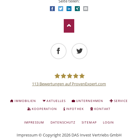
Seite teilen:
Facebook
Twitter
LinkedIn
Xing
E-mail
Facebook
Twitter
113
Bewertungen auf ProvenExpert.com
Deutsche
NAVIGATION
IMMOBILIEN
AKTUELLES
UNTERNEHMEN
SERVICE
ÜBERSPRINGEN
Anlage
KOOPERATION
INFOTHEK
KONTAKT
NAVIGATION
IMPRESSUM
DATENSCHUTZ
SITEMAP
LOGIN
und
ÜBERSPRINGEN
Impressum
© Copyright 2026 DAS Invest Vertriebs GmbH