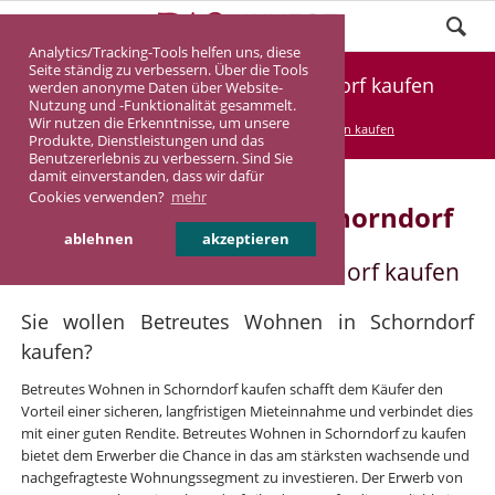
Analytics/Tracking-Tools helfen uns, diese
Seite ständig zu verbessern. Über die Tools
Betreutes Wohnen in Schorndorf kaufen
werden anonyme Daten über Website-
Nutzung und -Funktionalität gesammelt.
Wir nutzen die Erkenntnisse, um unsere
DASINVEST
Service
Betreutes Wohnen kaufen
Produkte, Dienstleistungen und das
Benutzererlebnis zu verbessern. Sind Sie
damit einverstanden, dass wir dafür
Cookies verwenden?
mehr
Betreutes Wohnen in Schorndorf
ablehnen
akzeptieren
Betreutes Wohnen in Schorndorf kaufen
Sie wollen Betreutes Wohnen in Schorndorf
kaufen?
Betreutes Wohnen in Schorndorf kaufen schafft dem Käufer den
Vorteil einer sicheren, langfristigen Mieteinnahme und verbindet dies
mit einer guten Rendite. Betreutes Wohnen in Schorndorf zu kaufen
bietet dem Erwerber die Chance in das am stärksten wachsende und
nachgefragteste Wohnungssegment zu investieren. Der Erwerb von