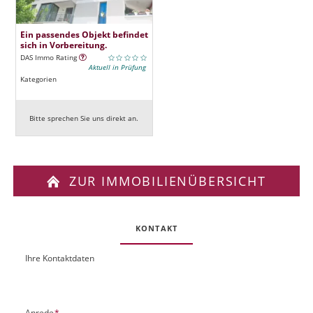
Ein passendes Objekt befindet
sich in Vorbereitung.
DAS Immo Rating
Aktuell in Prüfung
Kategorien
Bitte sprechen Sie uns direkt an.
ZUR IMMOBILIENÜBERSICHT
KONTAKT
Ihre Kontaktdaten
O
U
b
R
j
L
e
P
Anrede
*