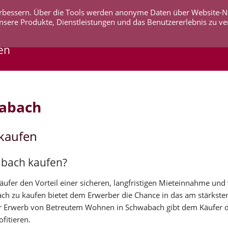
 verbessern. Über die Tools werden anonyme Daten über Website-
AKTUELLES
UNTERNEHMEN
SERVICE
KO
nsere Produkte, Dienstleistungen und das Benutzererlebnis zu ve
en
wabach
kaufen
abach kaufen?
fer den Vorteil einer sicheren, langfristigen Mieteinnahme und 
ach zu kaufen bietet dem Erwerber die Chance in das am stärkst
r Erwerb von Betreutem Wohnen in Schwabach gibt dem Käufer di
fitieren.