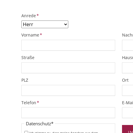
Pflichtfeld
Anrede
*
Pflichtfeld
Pflich
Vorname
*
Nach
Straße
Hau
PLZ
Ort
Pflichtfeld
Pflich
Telefon
*
E-Mai
Pflichtfeld
Datenschutz
*
I
Ich stimme zu, dass meine Angaben aus dem