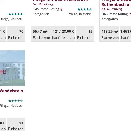
bei Nürnberg
Röthenbach an
bei Nürnberg
DAS Immo Rating
Kategorien
Pflege, Bestand
DAS Immo Rating
Pflege, Neubau
Kategorien
1 €
70
56,47 m²
121.128,00 €
15
418,29 m²
1.461.
e ab
Ein­heiten
Fläche von
Kaufpreise ab
Ein­heiten
Fläche von
Kaufp
ft!
Wendelstein
Pflege, Neubau
0 €
91
e ab
Ein­heiten