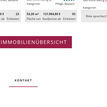
ohnen, Bestand
DAS Immo Rating
Kategorien
Pflege, Bestand
Kategorien
0 €
23
54,20 m²
121.984,80 €
92
Bitte sprechen S
e ab
Ein­heiten
Fläche von
Kaufpreise ab
Ein­heiten
 IMMOBILIENÜBERSICHT
KONTAKT