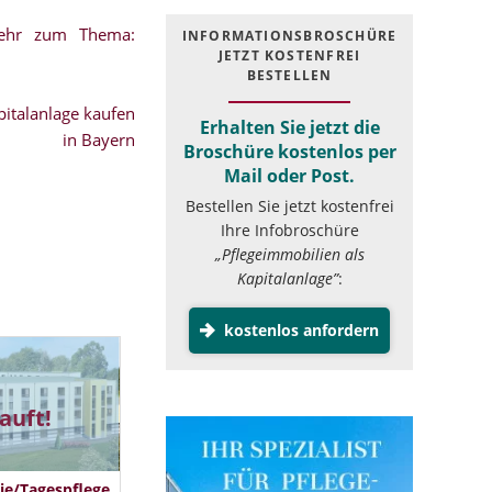
mehr zum Thema:
INFOR­MATIONS­BROSCHÜRE
JETZT KOSTEN­FREI
BESTELLEN
italanlage kaufen
Erhalten Sie jetzt die
in Bayern
Broschüre kostenlos per
Mail oder Post.
Bestellen Sie jetzt kostenfrei
Ihre Infobroschüre
„Pflegeimmobilien als
Kapitalanlage”
:
kostenlos anfordern
auft!
ie/Tagespflege