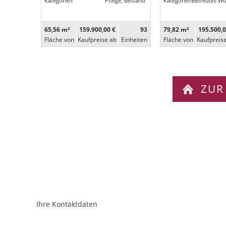
Kategorien
Pflege, Bestand
Kategorien
Betreutes W
65,56 m²
159.900,00 €
93
79,82 m²
195.500,0
Fläche von
Kaufpreise ab
Ein­heiten
Fläche von
Kaufpreis
ZUR
Ihre Kontaktdaten
ObjektPlatzhalter
URL