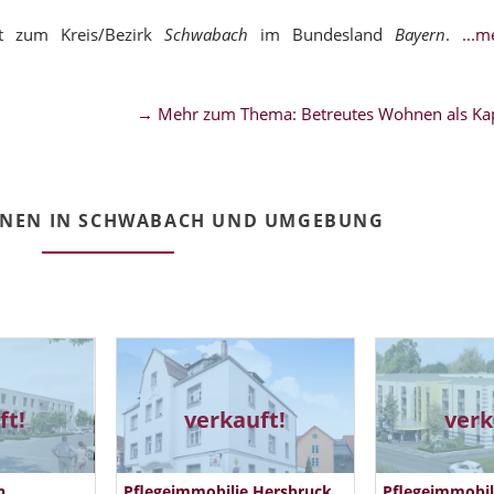
t zum Kreis/Bezirk
Schwabach
im Bundesland
Bayern
.
...
→ Mehr zum Thema: Betreutes Wohnen als Kap
HNEN IN SCHWABACH UND UMGEBUNG
ft!
verkauft!
verk
n
Pflegeimmobilie Hersbruck
Pflegeimmobil