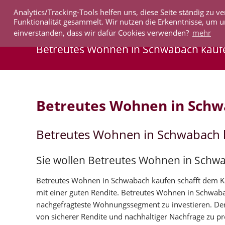
Analytics/Tracking-Tools helfen uns, diese Seite ständig zu
IMMOBILIEN
Funktionalität gesammelt. Wir nutzen die Erkenntnisse, um u
einverstanden, dass wir dafür Cookies verwenden?
mehr
Betreutes Wohnen in Schwabach kauf
Betreutes Wohnen in Sch
Betreutes Wohnen in Schwabach 
Sie wollen Betreutes Wohnen in Schw
Betreutes Wohnen in Schwabach kaufen schafft dem Käu
mit einer guten Rendite. Betreutes Wohnen in Schwab
nachgefragteste Wohnungssegment zu investieren. De
von sicherer Rendite und nachhaltiger Nachfrage zu pro