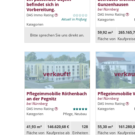
befindet sich in
Gunzenhausen
Vorbereitung.
bei Nürnberg
DAS Immo Rating
DAS Immo Rating
Aktuell in Prüfung
Kategorien
Kategorien
59,92 m²
265.165,7
Bitte sprechen Sie uns direkt an.
Fläche von
Kaufpreis
verkauft!
verkau
Pflegeimmobilie Röthenbach
Pflegeimmobilie 
an der Pegnitz
bei Nürnberg
bei Nürnberg
DAS Immo Rating
DAS Immo Rating
Kategorien
Kategorien
Pflege, Neubau
41,93 m²
146.620,68 €
128
55,30 m²
161.280,0
Fläche von
Kaufpreise ab
Ein­heiten
Fläche von
Kaufpreis