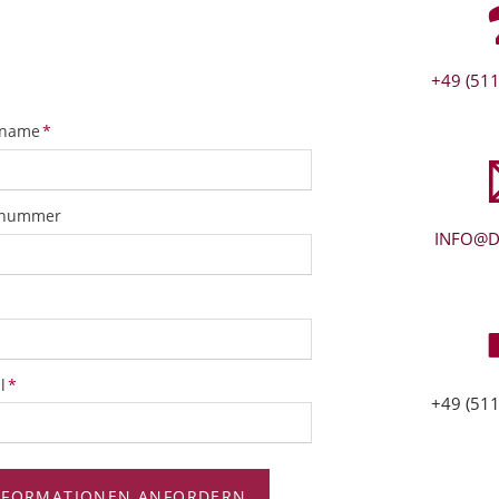
+49 (511
tfeld
name
*
snummer
INFO@D
tfeld
l
*
+49 (511
NFORMATIONEN ANFORDERN