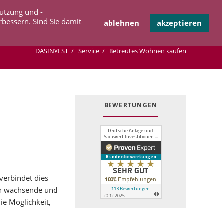
Navigation
Nutzung und -
OPERATION
INFOTHEK
KONTAKT
überspringen
rbessern. Sind Sie damit
ablehnen
akzeptieren
DASINVEST
Service
Betreutes Wohnen kaufen
BEWERTUNGEN
verbindet dies
en wachsende und
e Möglichkeit,