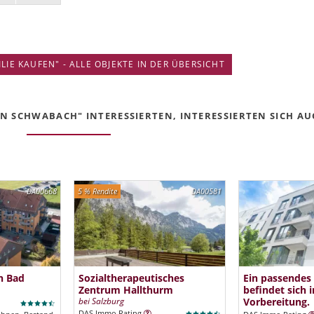
IE KAUFEN" - ALLE OBJEKTE IN DER ÜBERSICHT
N SCHWABACH" INTERESSIERTEN, INTERESSIERTEN SICH AUC
DA00668
5 % Rendite
DA00581
n Bad
Sozialtherapeutisches
Ein passendes
Zentrum Hallthurm
befindet sich i
bei Salzburg
Vorbereitung.
DAS Immo Rating