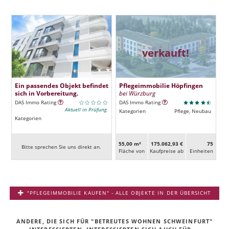
verkauft!
Ein passendes Objekt befindet
Pflegeimmobilie Höpfingen
sich in Vorbereitung.
bei Würzburg
DAS Immo Rating
DAS Immo Rating
Aktuell in Prüfung
Kategorien
Pflege, Neubau
Kategorien
55,00 m²
175.062,93 €
75
Bitte sprechen Sie uns direkt an.
Fläche von
Kaufpreise ab
Ein­heiten
"PFLEGEIMMOBILIE KAUFEN" - ALLE OBJEKTE IN DER ÜBERSICHT
ANDERE, DIE SICH FÜR "BETREUTES WOHNEN SCHWEINFURT"