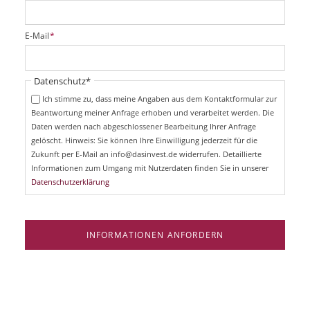
f
l
i
P
E-Mail
*
c
f
h
l
t
i
Pflichtfeld
Datenschutz
*
f
c
e
Ich stimme zu, dass meine Angaben aus dem Kontaktformular zur
h
l
Beantwortung meiner Anfrage erhoben und verarbeitet werden. Die
t
d
Daten werden nach abgeschlossener Bearbeitung Ihrer Anfrage
f
e
gelöscht. Hinweis: Sie können Ihre Einwilligung jederzeit für die
l
Zukunft per E-Mail an info@dasinvest.de widerrufen. Detaillierte
d
Informationen zum Umgang mit Nutzerdaten finden Sie in unserer
Datenschutzerklärung
INFORMATIONEN ANFORDERN