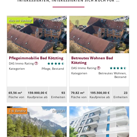
INTERESSIERTEN, INTERESSIERTEN SICH AUCH FÜR ...
Neu im Verkauf!
DA00667
DA00668
Pflegeimmobilie Bad Kötzting
Betreutes Wohnen Bad
Kötzting
DAS Immo Rating
DAS Immo Rating
Kategorien
Pflege, Bestand
Kategorien
Betreutes Wohnen,
Bestand
65,56 m²
159.900,00 €
93
79,82 m²
195.500,00 €
23
Fläche von
Kaufpreise ab
Ein­heiten
Fläche von
Kaufpreise ab
Ein­heiten
5 % Rendite
DA00581