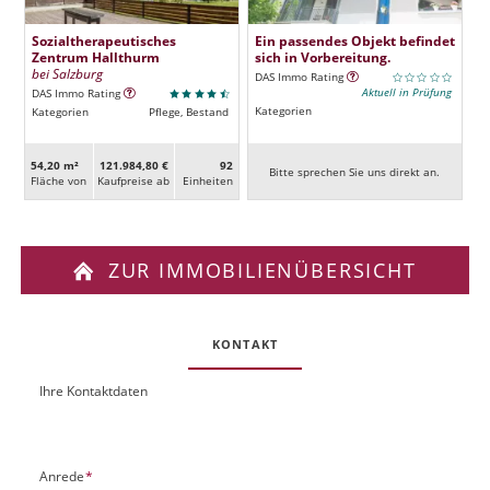
Sozialtherapeutisches
Ein passendes Objekt befindet
Zentrum Hallthurm
sich in Vorbereitung.
bei Salzburg
DAS Immo Rating
Aktuell in Prüfung
DAS Immo Rating
Kategorien
Kategorien
Pflege, Bestand
54,20 m²
121.984,80 €
92
Bitte sprechen Sie uns direkt an.
Fläche von
Kaufpreise ab
Ein­heiten
ZUR IMMOBILIENÜBERSICHT
KONTAKT
Ihre Kontaktdaten
O
U
b
R
j
L
e
P
Anrede
*
k