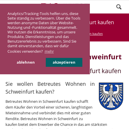
Analytics/Tracking-Tools helfen uns, diese
Seite ständig zu verbessern. Über die Tools
Betreutes Wohnen in Schweinfurt kaufen
werden anonyme Daten über Website-
Nutzung und -Funktionalität gesammelt.
Wir nutzen die Erkenntnisse, um unsere
DASINVEST
Service
Betreutes Wohnen kaufen
Produkte, Dienstleistungen und das
Benutzererlebnis zu verbessern. Sind Sie
damit einverstanden, dass wir dafür
Cookies verwenden?
mehr
Betreutes Wohnen in Schweinfurt
ablehnen
akzeptieren
Betreutes Wohnen in Schweinfurt kaufen
Sie wollen Betreutes Wohnen in
Schweinfurt kaufen?
Betreutes Wohnen in Schweinfurt kaufen schafft
dem Käufer den Vorteil einer sicheren, langfristigen
Mieteinnahme und verbindet dies mit einer guten
Rendite. Betreutes Wohnen in Schweinfurt zu
kaufen bietet dem Erwerber die Chance in das am stärksten