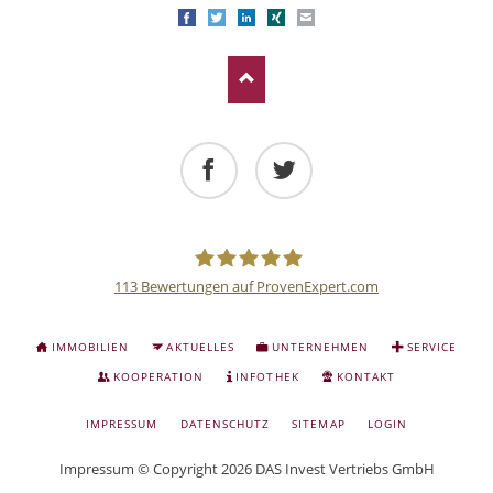
Facebook
Twitter
LinkedIn
Xing
E-mail
Facebook
Twitter
113
Bewertungen auf ProvenExpert.com
Deutsche
NAVIGATION
IMMOBILIEN
AKTUELLES
UNTERNEHMEN
SERVICE
ÜBERSPRINGEN
Anlage
KOOPERATION
INFOTHEK
KONTAKT
NAVIGATION
IMPRESSUM
DATENSCHUTZ
SITEMAP
LOGIN
und
ÜBERSPRINGEN
Impressum
© Copyright 2026 DAS Invest Vertriebs GmbH
Sachwert