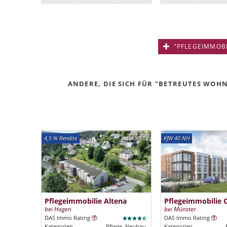
"PFLEGEIMMOBIL
ANDERE, DIE SICH FÜR "BETREUTES WOHN
4,5 % Rendite
DA00609
KfW 40 NH
Pflegeimmobilie Altena
Pflegeimmobilie 
bei Hagen
bei Münster
DAS Immo Rating
DAS Immo Rating
Kategorien
Pflege, Neubau
Kategorien