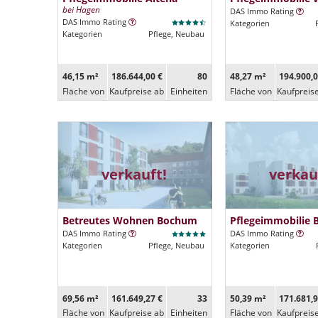
bei Hagen
DAS Immo Rating
DAS Immo Rating
Kategorien
Kategorien
Pflege, Neubau
46,15 m²
186.644,00 €
80
48,27 m²
194.900,0
Fläche von
Kaufpreise ab
Ein­heiten
Fläche von
Kaufpreis
verkauft!
verkau
Betreutes Wohnen Bochum
Pflegeimmobilie
DAS Immo Rating
DAS Immo Rating
Kategorien
Pflege, Neubau
Kategorien
69,56 m²
161.649,27 €
33
50,39 m²
171.681,9
Fläche von
Kaufpreise ab
Ein­heiten
Fläche von
Kaufpreis