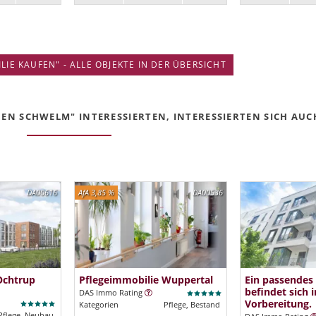
IE KAUFEN" - ALLE OBJEKTE IN DER ÜBERSICHT
EN SCHWELM" INTERESSIERTEN, INTERESSIERTEN SICH AUCH
DA00616
AfA 3,85 %
DA00536
Ochtrup
Pflegeimmobilie Wuppertal
Ein passendes
befindet sich i
DAS Immo Rating
Vorbereitung.
Kategorien
Pflege, Bestand
Pflege, Neubau