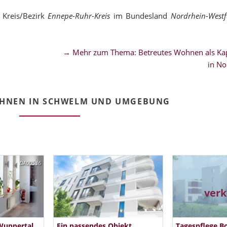
 Kreis/Bezirk
Ennepe-Ruhr-Kreis
im Bundesland
Nordrhein-Westf
→ Mehr zum Thema: Betreutes Wohnen als Kap
in No
OHNEN IN SCHWELM UND UMGEBUNG
DA00536
verk
Wuppertal
Ein passendes Objekt
Tagespflege 