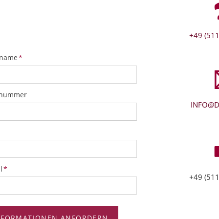
+49 (511
tfeld
name
*
snummer
INFO@D
tfeld
l
*
+49 (511
NFORMATIONEN ANFORDERN