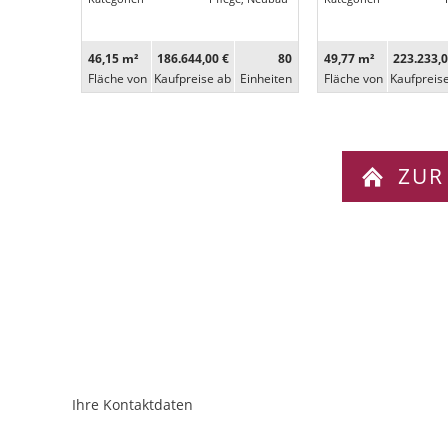
46,15 m²
186.644,00 €
80
49,77 m²
223.233,0
Fläche von
Kaufpreise ab
Ein­heiten
Fläche von
Kaufpreis
ZUR
Ihre Kontaktdaten
ObjektPlatzhalter
URL