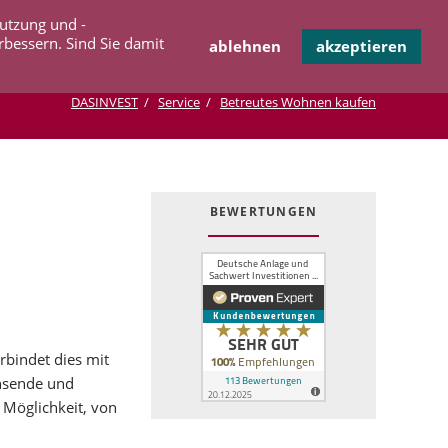
Navigation
Nutzung und -
OPERATION
INFOTHEK
KONTAKT
überspringen
rbessern. Sind Sie damit
ablehnen
akzeptieren
DASINVEST
Service
Betreutes Wohnen kaufen
BEWERTUNGEN
rbindet dies mit
chsende und
Möglichkeit, von