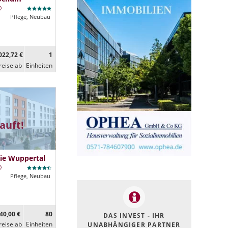
Pflege, Neubau
022,72 €
1
reise ab
Ein­heiten
auft!
ie Wuppertal
Pflege, Neubau
40,00 €
80
DAS INVEST - IHR
reise ab
Ein­heiten
UNABHÄNGIGER PARTNER