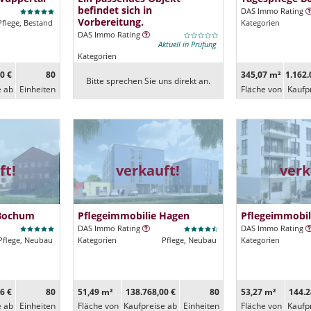
befindet sich in
DAS Immo Rating
Vorbereitung.
Pflege, Bestand
Kategorien
DAS Immo Rating
Aktuell in Prüfung
Kategorien
0 €
80
345,07 m²
1.162.
Bitte sprechen Sie uns direkt an.
e ab
Ein­heiten
Fläche von
Kaufp
ft!
verkauft!
verk
 Bochum
Pflegeimmobilie Hagen
Pflegeimmobil
DAS Immo Rating
DAS Immo Rating
Pflege, Neubau
Kategorien
Pflege, Neubau
Kategorien
6 €
80
51,49 m²
138.768,00 €
80
53,27 m²
144.2
e ab
Ein­heiten
Fläche von
Kaufpreise ab
Ein­heiten
Fläche von
Kaufp