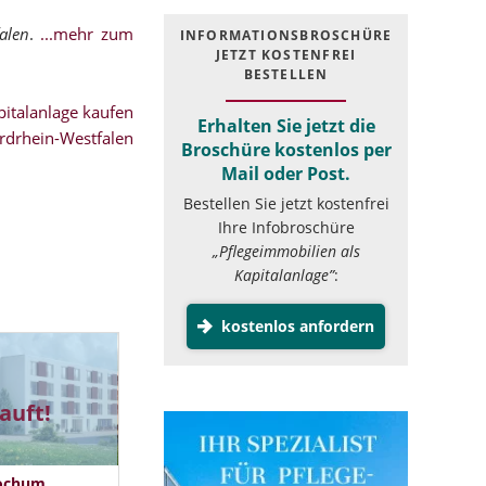
alen
.
...mehr zum
INFOR­MATIONS­BROSCHÜRE
JETZT KOSTEN­FREI
BESTELLEN
italanlage kaufen
Erhalten Sie jetzt die
rdrhein-Westfalen
Broschüre kostenlos per
Mail oder Post.
Bestellen Sie jetzt kostenfrei
Ihre Infobroschüre
„Pflegeimmobilien als
Kapitalanlage”
:
kostenlos anfordern
auft!
Bochum