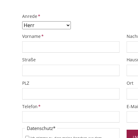
Pflichtfeld
Anrede
*
Pflichtfeld
Pflich
Vorname
*
Nach
Straße
Hau
PLZ
Ort
Pflichtfeld
Pflich
Telefon
*
E-Mai
Pflichtfeld
Datenschutz
*
I
Ich stimme zu, dass meine Angaben aus dem