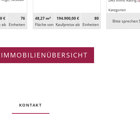
DAS Immo Rating
Kategorien
0 €
76
48,27 m²
194.900,00 €
80
Bitte sprechen S
e ab
Ein­heiten
Fläche von
Kaufpreise ab
Ein­heiten
 IMMOBILIENÜBERSICHT
KONTAKT