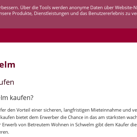
 verbessern. Über die Tools werden anonyme Daten über Website-
AKTUELLES
UNTERNEHMEN
SERVICE
KO
nsere Produkte, Dienstleistungen und das Benutzererlebnis zu ve
welm
ufen
elm kaufen?
r den Vorteil einer sicheren, langfristigen Mieteinnahme und ve
 kaufen bietet dem Erwerber die Chance in das am stärksten wa
r Erwerb von Betreutem Wohnen in Schwelm gibt dem Käufer die 
eren.