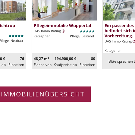
Ochtrup
Pflegeimmobilie Wuppertal
Ein passendes
befindet sich i
DAS Immo Rating
Vorbereitung.
Kategorien
Pflege, Bestand
Pflege, Neubau
DAS Immo Rating
Kategorien
0 €
76
48,27 m²
194.900,00 €
80
Bitte sprechen S
e ab
Ein­heiten
Fläche von
Kaufpreise ab
Ein­heiten
 IMMOBILIENÜBERSICHT