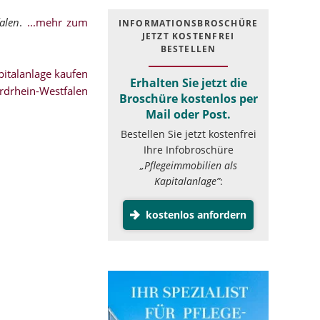
alen
.
...mehr zum
INFOR­MATIONS­BROSCHÜRE
JETZT KOSTEN­FREI
BESTELLEN
italanlage kaufen
Erhalten Sie jetzt die
rdrhein-Westfalen
Broschüre kostenlos per
Mail oder Post.
Bestellen Sie jetzt kostenfrei
Ihre Infobroschüre
„Pflegeimmobilien als
Kapitalanlage”
:
kostenlos anfordern