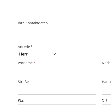
Ihre Kontaktdaten
ObjektPlatzhalter
URL
Pflichtfeld
Anrede
*
Pflichtfeld
Pflich
Vorname
*
Nach
Straße
Hau
PLZ
Ort