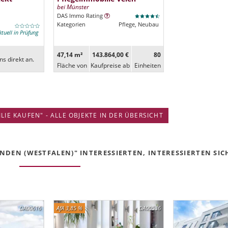
bei Münster
DAS Immo Rating
Kategorien
Pflege, Neubau
ktuell in Prüfung
47,14 m²
143.864,00 €
80
ns direkt an.
Fläche von
Kaufpreise ab
Ein­heiten
IE KAUFEN" - ALLE OBJEKTE IN DER ÜBERSICHT
DEN (WESTFALEN)" INTERESSIERTEN, INTERESSIERTEN SICH
DA00616
AfA 3,85 %
DA00536