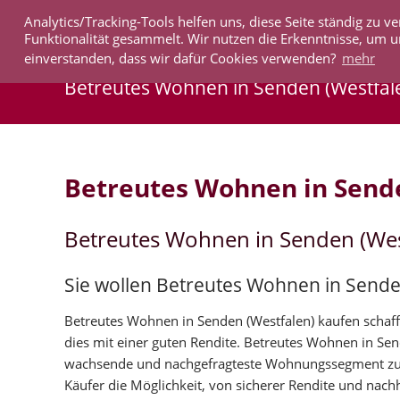
Analytics/Tracking-Tools helfen uns, diese Seite ständig zu
IMMOBILIEN
Funktionalität gesammelt. Wir nutzen die Erkenntnisse, um u
einverstanden, dass wir dafür Cookies verwenden?
mehr
Betreutes Wohnen in Senden (Westfal
Betreutes Wohnen in Send
Betreutes Wohnen in Senden (Wes
Sie wollen Betreutes Wohnen in Sende
Betreutes Wohnen in Senden (Westfalen) kaufen schafft
dies mit einer guten Rendite. Betreutes Wohnen in Sen
wachsende und nachgefragteste Wohnungssegment zu i
Käufer die Möglichkeit, von sicherer Rendite und nachh