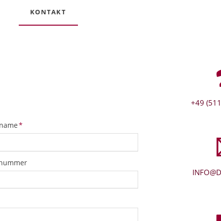
KONTAKT
+49 (511
tfeld
name
*
snummer
INFO@D