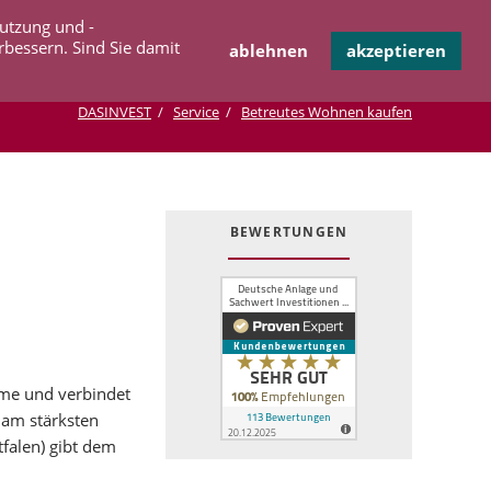
Navigation
Nutzung und -
OPERATION
INFOTHEK
KONTAKT
überspringen
rbessern. Sind Sie damit
ablehnen
akzeptieren
DASINVEST
Service
Betreutes Wohnen kaufen
BEWERTUNGEN
hme und verbindet
 am stärksten
falen) gibt dem