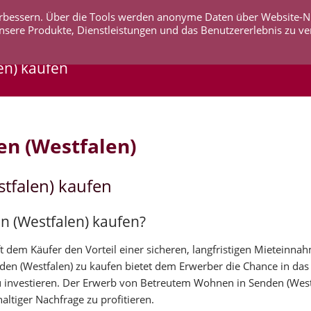
 verbessern. Über die Tools werden anonyme Daten über Website-
AKTUELLES
UNTERNEHMEN
SERVICE
KO
nsere Produkte, Dienstleistungen und das Benutzererlebnis zu ve
en) kaufen
en (Westfalen)
tfalen) kaufen
n (Westfalen) kaufen?
 dem Käufer den Vorteil einer sicheren, langfristigen Mieteinna
den (Westfalen) zu kaufen bietet dem Erwerber die Chance in das
nvestieren. Der Erwerb von Betreutem Wohnen in Senden (West
altiger Nachfrage zu profitieren.