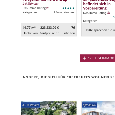
bei Münster
befindet sich in
Vorbereitung.
DAS Immo Rating
Kategorien
Pflege, Neubau
DAS Immo Rating
A
Kategorien
49,77 m²
223.233,00 €
76
Bitte sprechen Sie u
Fläche von
Kaufpreise ab
Ein­heiten
"PFLEGEIMMOBIL
ANDERE, DIE SICH FÜR "BETREUTES WOHNEN SEN
4,5 % Rendite
DA00609
KfW 40 NH