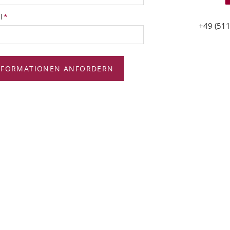
tfeld
l
*
+49 (511
NFORMATIONEN ANFORDERN