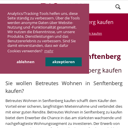
Analytics/Tracking-Tools helfen uns, diese
Seite ständig zu verbessern. Über die Tools
Betreutes Wohnen in Senftenberg kaufen
werden anonyme Daten über Website-
Nutzung und -Funktionalität gesammelt.
Wir nutzen die Erkenntnisse, um unsere
DASINVEST
Service
Betreutes Wohnen kaufen
Produkte, Dienstleistungen und das
Benutzererlebnis zu verbessern. Sind Sie
damit einverstanden, dass wir dafür
Cookies verwenden?
mehr
Betreutes Wohnen in Senftenberg
ablehnen
akzeptieren
Betreutes Wohnen in Senftenberg kaufen
Sie wollen Betreutes Wohnen in Senftenberg
kaufen?
Betreutes Wohnen in Senftenberg kaufen schafft dem Käufer den
Vorteil einer sicheren, langfristigen Mieteinnahme und verbindet dies
mit einer guten Rendite. Betreutes Wohnen in Senftenberg zu kaufen
bietet dem Erwerber die Chance in das am stärksten wachsende und
nachgefragteste Wohnungssegment zu investieren. Der Erwerb von