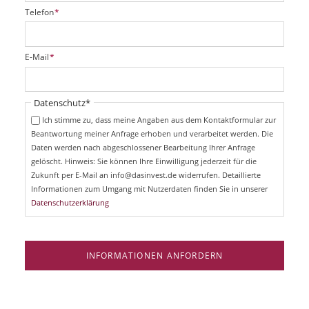
P
Telefon
*
f
l
i
P
E-Mail
*
c
f
h
l
t
i
Pflichtfeld
Datenschutz
*
f
c
e
Ich stimme zu, dass meine Angaben aus dem Kontaktformular zur
h
l
Beantwortung meiner Anfrage erhoben und verarbeitet werden. Die
t
d
Daten werden nach abgeschlossener Bearbeitung Ihrer Anfrage
f
e
gelöscht. Hinweis: Sie können Ihre Einwilligung jederzeit für die
l
Zukunft per E-Mail an info@dasinvest.de widerrufen. Detaillierte
d
Informationen zum Umgang mit Nutzerdaten finden Sie in unserer
Datenschutzerklärung
INFORMATIONEN ANFORDERN