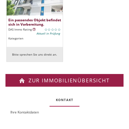
Ein passendes Objekt befindet
sich in Vorbereitung.
DAS Immo Rating
Aktuell in Prüfung
Kategorien
Bitte sprechen Sie uns direkt an.
ZUR IMMOBILIENÜBERSICHT
KONTAKT
Ihre Kontaktdaten
O
U
b
R
j
L