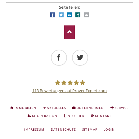
Seite teilen:
Facebook
Twitter
LinkedIn
Xing
E-mail
Facebook
Twitter
113
Bewertungen auf ProvenExpert.com
Deutsche
NAVIGATION
IMMOBILIEN
AKTUELLES
UNTERNEHMEN
SERVICE
ÜBERSPRINGEN
Anlage
KOOPERATION
INFOTHEK
KONTAKT
NAVIGATION
IMPRESSUM
DATENSCHUTZ
SITEMAP
LOGIN
und
ÜBERSPRINGEN