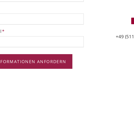
tfeld
l
*
+49 (511
NFORMATIONEN ANFORDERN