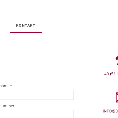
KONTAKT
+49 (511
tfeld
name
*
snummer
INFO@D