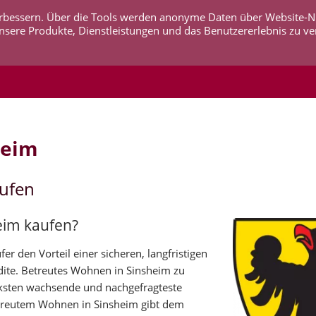
 verbessern. Über die Tools werden anonyme Daten über Website-
AKTUELLES
UNTERNEHMEN
SERVICE
KO
nsere Produkte, Dienstleistungen und das Benutzererlebnis zu ve
heim
aufen
eim kaufen?
r den Vorteil einer sicheren, langfristigen
dite. Betreutes Wohnen in Sinsheim zu
rksten wachsende und nachgefragteste
treutem Wohnen in Sinsheim gibt dem