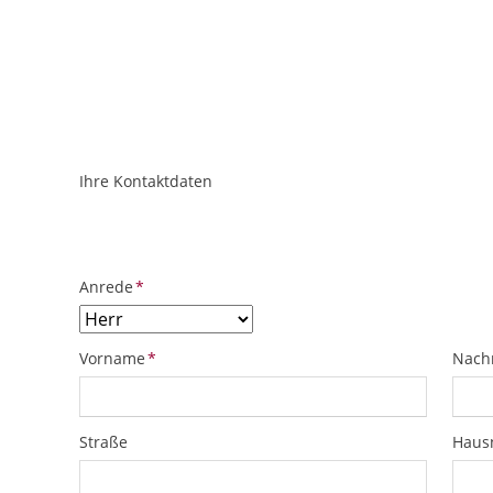
Ihre Kontaktdaten
ObjektPlatzhalter
URL
Pflichtfeld
Anrede
*
Pflichtfeld
Pflich
Vorname
*
Nach
Straße
Hau