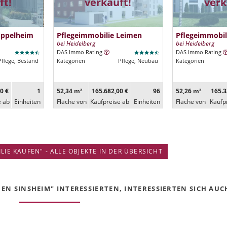
ft!
verkauft!
verk
Eppelheim
Pflegeimmobilie Leimen
Pflegeimmobi
bei Heidelberg
bei Heidelberg
DAS Immo Rating
DAS Immo Rating
Pflege, Bestand
Kategorien
Pflege, Neubau
Kategorien
0 €
1
52,34 m²
165.682,00 €
96
52,26 m²
165.3
e ab
Ein­heiten
Fläche von
Kaufpreise ab
Ein­heiten
Fläche von
Kaufp
IE KAUFEN" - ALLE OBJEKTE IN DER ÜBERSICHT
N SINSHEIM" INTERESSIERTEN, INTERESSIERTEN SICH AUCH