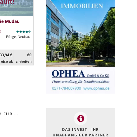
auft!
lie Mudau
Pflege, Neubau
33,94 €
60
reise ab
Ein­heiten
 FÜR ...
DAS INVEST - IHR
UNABHÄNGIGER PARTNER