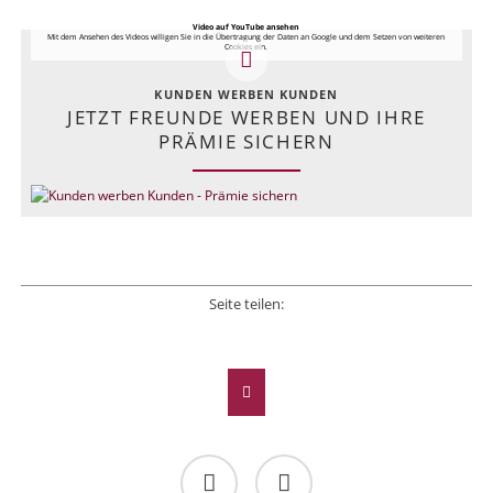
Video auf YouTube ansehen
Mit dem Ansehen des Videos willigen Sie in die Übertragung der Daten an Google und dem Setzen von weiteren
Cookies ein.
KUNDEN WERBEN KUNDEN
JETZT FREUNDE WERBEN UND IHRE
PRÄMIE SICHERN
Seite teilen:
Facebook
Twitter
LinkedIn
Xing
E-mail