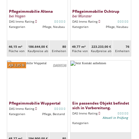
Pflegeimmobilie Altena
Pflegeimmobilie Ochtrup
bei Hagen
bei Münster
DAS Immo Rating
DAS Immo Rating
Kategorien
Pflege, Neubau
Kategorien
Pflege, Neubau
46,15 m²
186.644,00 €
80
49,77 m²
223.233,00 €
76
Fläche von
Kaufpreise ab
Ein­heiten
Fläche von
Kaufpreise ab
Ein­heiten
AfA 3,85 %
DA00536
Pflegeimmobilie Wuppertal
Ein passendes Objekt befindet
sich in Vorbereitung.
DAS Immo Rating
DAS Immo Rating
Kategorien
Pflege, Bestand
Aktuell in Prüfung
Kategorien
48,27 m²
194.900,00 €
80