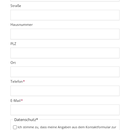
t
l
i
l
Straße
f
d
c
t
e
h
e
l
t
r
d
Hausnummer
f
e
l
d
PLZ
Ort
P
Telefon
*
f
l
i
P
E-Mail
*
c
f
h
l
t
i
Pflichtfeld
Datenschutz
*
f
c
e
Ich stimme zu, dass meine Angaben aus dem Kontaktformular zur
h