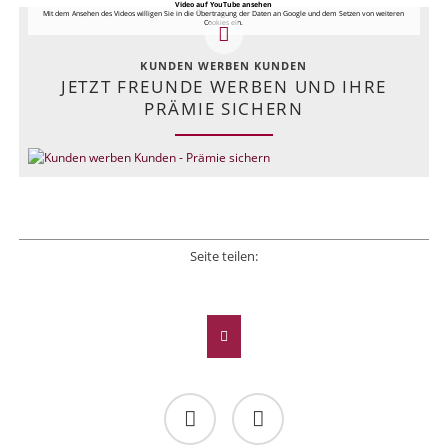
Video auf YouTube ansehen
Mit dem Ansehen des Videos willigen Sie in die Übertragung der Daten an Google und dem Setzen von weiteren
Cookies ein.
KUNDEN WERBEN KUNDEN
JETZT FREUNDE WERBEN UND IHRE
PRÄMIE SICHERN
Seite teilen:
Facebook
Twitter
LinkedIn
Xing
E-mail