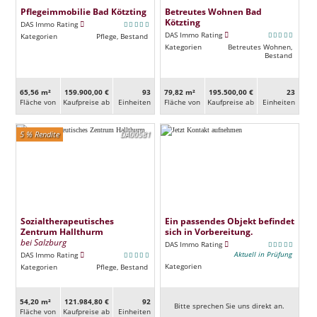
Pflegeimmobilie Bad Kötzting
Betreutes Wohnen Bad
Kötzting
DAS Immo Rating
DAS Immo Rating
Kategorien
Pflege, Bestand
Kategorien
Betreutes Wohnen,
Bestand
65,56 m²
159.900,00 €
93
79,82 m²
195.500,00 €
23
Fläche von
Kaufpreise ab
Ein­heiten
Fläche von
Kaufpreise ab
Ein­heiten
5 % Rendite
DA00581
Sozialtherapeutisches
Ein passendes Objekt befindet
Zentrum Hallthurm
sich in Vorbereitung.
bei Salzburg
DAS Immo Rating
Aktuell in Prüfung
DAS Immo Rating
Kategorien
Kategorien
Pflege, Bestand
54,20 m²
121.984,80 €
92
Bitte sprechen Sie uns direkt an.
Fläche von
Kaufpreise ab
Ein­heiten