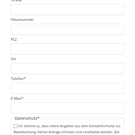
f
d
c
t
e
h
e
l
t
r
d
Hausnummer
f
e
l
d
PLZ
Ort
P
Telefon
*
f
l
i
P
E-Mail
*
c
f
h
l
t
i
Pflichtfeld
Datenschutz
*
f
c
e
Ich stimme zu, dass meine Angaben aus dem Kontaktformular zur
h
l
Beantwortung meiner Anfrage erhoben und verarbeitet werden. Die
t