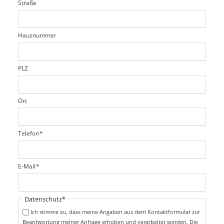
Straße
f
d
c
t
e
h
e
l
t
r
d
Hausnummer
f
e
l
d
PLZ
Ort
P
Telefon
*
f
l
i
P
E-Mail
*
c
f
h
l
t
i
Pflichtfeld
Datenschutz
*
f
c
e
Ich stimme zu, dass meine Angaben aus dem Kontaktformular zur
h
l
Beantwortung meiner Anfrage erhoben und verarbeitet werden. Die
t