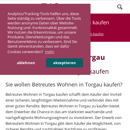
Analytics/Tracking-Tools helfen uns, diese
Seite ständig zu verbessern. Über die Tools
Betreutes Wohnen in Torgau kaufen
werden anonyme Daten über Website-
Nutzung und -Funktionalität gesammelt.
Wir nutzen die Erkenntnisse, um unsere
DASINVEST
Service
Betreutes Wohnen kaufen
Produkte, Dienstleistungen und das
Benutzererlebnis zu verbessern. Sind Sie
damit einverstanden, dass wir dafür
Cookies verwenden?
mehr
Betreutes Wohnen in Torgau
ablehnen
akzeptieren
Betreutes Wohnen in Torgau kaufen
Sie wollen Betreutes Wohnen in Torgau kaufen?
Betreutes Wohnen in Torgau kaufen schafft dem Käufer den Vorteil
einer sicheren, langfristigen Mieteinnahme und verbindet dies mit
einer guten Rendite. Betreutes Wohnen in Torgau zu kaufen bietet
dem Erwerber die Chance in das am stärksten wachsende und
nachgefragteste Wohnungssegment zu investieren. Der Erwerb von
Betreutem Wohnen in Torgau gibt dem Käufer die Möglichkeit, von
sicherer Rendite und nachhaltiger Nachfrage zu profitieren.