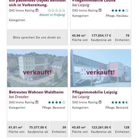
sich in Vorbereitung.
bei Leipzig
DAS Immo Rating
DAS Immo Rating
Aktuell in Prüfung
Kategorien
Pflege, Neubau
Kategorien
45,96 m²
177.854,17 €
78
Bitte sprechen Sie uns direkt an.
Fläche von
Kaufpreise ab
Ein­heiten
verkauft!
verkauft!
Betreutes Wohnen Waldheim
Pflegeimmobilie Leipzig
bei Dresden
bei Leipzig
DAS Immo Rating
DAS Immo Rating
Kategorien
Pflege, Bestand
Kategorien
Pflege, Bestand
61,81 m²
75.377,00 €
39
45,65 m²
123.261,00 €
128
Fläche von
Kaufpreise ab
Ein­heiten
Fläche von
Kaufpreise ab
Ein­heiten