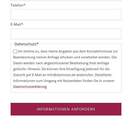
P
Telefon
*
f
l
i
P
E-Mail
*
c
f
h
l
t
i
Pflichtfeld
Datenschutz
*
f
c
e
Ich stimme zu, dass meine Angaben aus dem Kontaktformular zur
h
l
Beantwortung meiner Anfrage erhoben und verarbeitet werden. Die
t
d
Daten werden nach abgeschlossener Bearbeitung Ihrer Anfrage
f
e
gelöscht. Hinweis: Sie können Ihre Einwilligung jederzeit für die
l
Zukunft per E-Mail an info@dasinvest.de widerrufen. Detaillierte
d
Informationen zum Umgang mit Nutzerdaten finden Sie in unserer
Datenschutzerklärung
INFORMATIONEN ANFORDERN