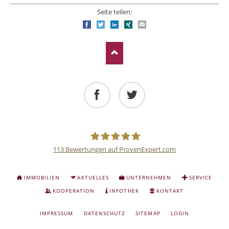
Seite teilen:
Facebook
Twitter
LinkedIn
Xing
E-mail
Facebook
Twitter
113
Bewertungen auf ProvenExpert.com
Deutsche
NAVIGATION
IMMOBILIEN
AKTUELLES
UNTERNEHMEN
SERVICE
ÜBERSPRINGEN
Anlage
KOOPERATION
INFOTHEK
KONTAKT
NAVIGATION
IMPRESSUM
DATENSCHUTZ
SITEMAP
LOGIN
und
ÜBERSPRINGEN