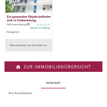
Ein passendes Objekt befindet
sich in Vorbereitung.
DAS Immo Rating
Aktuell in Prüfung
Kategorien
Bitte sprechen Sie uns direkt an.
ZUR IMMOBILIENÜBERSICHT
KONTAKT
Ihre Kontaktdaten
O
U
b
R
j
L