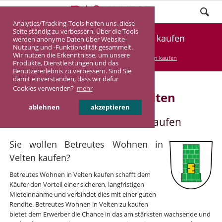
Analytics/Tracking-Tools helfen uns, diese
Seite ständig zu verbessern. Über die Tools
Betreutes Wohnen in Velten kaufen
werden anonyme Daten über Website-
Nutzung und -Funktionalität gesammelt.
Wir nutzen die Erkenntnisse, um unsere
DASINVEST
Service
Betreutes Wohnen kaufen
Produkte, Dienstleistungen und das
Benutzererlebnis zu verbessern. Sind Sie
damit einverstanden, dass wir dafür
Cookies verwenden?
mehr
Betreutes Wohnen in Velten
ablehnen
akzeptieren
Betreutes Wohnen in Velten kaufen
Sie wollen Betreutes Wohnen in
Velten kaufen?
Betreutes Wohnen in Velten kaufen schafft dem
Käufer den Vorteil einer sicheren, langfristigen
Mieteinnahme und verbindet dies mit einer guten
Rendite. Betreutes Wohnen in Velten zu kaufen
bietet dem Erwerber die Chance in das am stärksten wachsende und