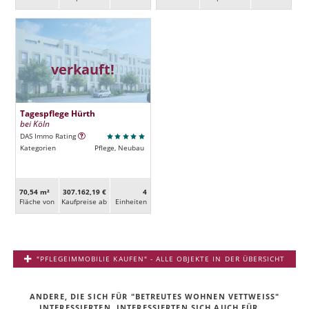
verkauft!
Tagespflege Hürth
bei Köln
DAS Immo Rating
Kategorien
Pflege, Neubau
70,54 m²
307.162,19 €
4
Fläche von
Kaufpreise ab
Ein­heiten
"PFLEGEIMMOBILIE KAUFEN" - ALLE OBJEKTE IN DER ÜBERSICHT
ANDERE, DIE SICH FÜR "BETREUTES WOHNEN VETTWEISS" I
NTERESSIERTEN, INTERESSIERTEN SICH AUCH FÜR ...