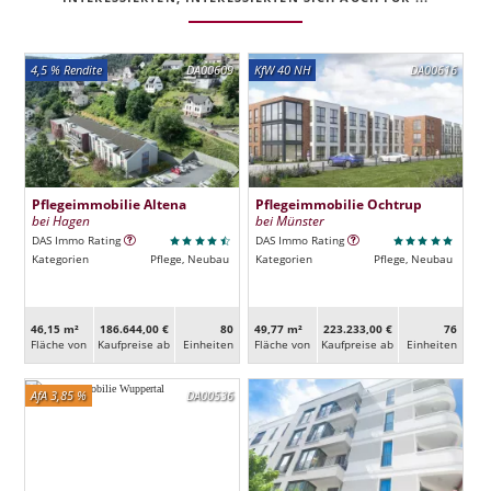
4,5 % Rendite
DA00609
KfW 40 NH
DA00616
Pflegeimmobilie Altena
Pflegeimmobilie Ochtrup
bei Hagen
bei Münster
DAS Immo Rating
DAS Immo Rating
Kategorien
Pflege, Neubau
Kategorien
Pflege, Neubau
46,15 m²
186.644,00 €
80
49,77 m²
223.233,00 €
76
Fläche von
Kaufpreise ab
Ein­heiten
Fläche von
Kaufpreise ab
Ein­heiten
AfA 3,85 %
DA00536