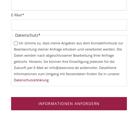
f
l
i
P
E-Mail
*
c
f
h
l
t
i
Pflichtfeld
Datenschutz
*
f
c
e
Ich stimme zu, dass meine Angaben aus dem Kontaktformular zur
h
l
Beantwortung meiner Anfrage erhoben und verarbeitet werden. Die
t
d
Daten werden nach abgeschlossener Bearbeitung Ihrer Anfrage
f
e
gelöscht. Hinweis: Sie können Ihre Einwilligung jederzeit für die
l
Zukunft per E-Mail an info@dasinvest.de widerrufen. Detaillierte
d
Informationen zum Umgang mit Nutzerdaten finden Sie in unserer
Datenschutzerklärung
INFORMATIONEN ANFORDERN