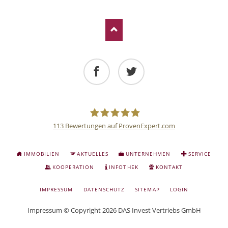
Facebook
Twitter
LinkedIn
Xing
E-mail
Facebook
Twitter
113
Bewertungen auf ProvenExpert.com
Deutsche
NAVIGATION
IMMOBILIEN
AKTUELLES
UNTERNEHMEN
SERVICE
ÜBERSPRINGEN
Anlage
KOOPERATION
INFOTHEK
KONTAKT
NAVIGATION
IMPRESSUM
DATENSCHUTZ
SITEMAP
LOGIN
und
ÜBERSPRINGEN
Impressum
© Copyright 2026 DAS Invest Vertriebs GmbH
Sachwert