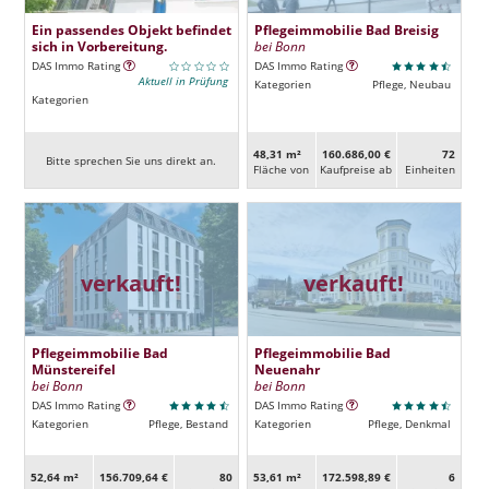
Ein passendes Objekt befindet
Pflegeimmobilie Bad Breisig
sich in Vorbereitung.
bei Bonn
DAS Immo Rating
DAS Immo Rating
Aktuell in Prüfung
Kategorien
Pflege, Neubau
Kategorien
48,31 m²
160.686,00 €
72
Bitte sprechen Sie uns direkt an.
Fläche von
Kaufpreise ab
Ein­heiten
verkauft!
verkauft!
Pflegeimmobilie Bad
Pflegeimmobilie Bad
Münstereifel
Neuenahr
bei Bonn
bei Bonn
DAS Immo Rating
DAS Immo Rating
Kategorien
Pflege, Bestand
Kategorien
Pflege, Denkmal
52,64 m²
156.709,64 €
80
53,61 m²
172.598,89 €
6