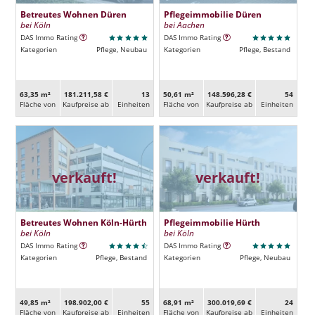
Betreutes Wohnen Düren
Pflegeimmobilie Düren
bei Köln
bei Aachen
DAS Immo Rating
DAS Immo Rating
Kategorien
Pflege, Neubau
Kategorien
Pflege, Bestand
63,35 m²
181.211,58 €
13
50,61 m²
148.596,28 €
54
Fläche von
Kaufpreise ab
Ein­heiten
Fläche von
Kaufpreise ab
Ein­heiten
verkauft!
verkauft!
Betreutes Wohnen Köln-Hürth
Pflegeimmobilie Hürth
bei Köln
bei Köln
DAS Immo Rating
DAS Immo Rating
Kategorien
Pflege, Bestand
Kategorien
Pflege, Neubau
49,85 m²
198.902,00 €
55
68,91 m²
300.019,69 €
24
Fläche von
Kaufpreise ab
Ein­heiten
Fläche von
Kaufpreise ab
Ein­heiten