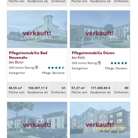
Fläche von
Kaufpreise ab
Ein­heiten
Fläche von
Kaufpreise ab
Ein­heiten
verkauft!
verkauft!
Pflegeimmobilie Bad
Pflegeimmobilie Düren
Neuenahr
bei Köln
bei Bonn
DAS Immo Rating
DAS Immo Rating
Kategorien
Pflege, Neubau
Kategorien
Pflege, Bestand
48,55 m²
156.307,11 €
61
57,27 m²
171.000,00 €
80
Fläche von
Kaufpreise ab
Ein­heiten
Fläche von
Kaufpreise ab
Ein­heiten
verkauft!
verkauft!