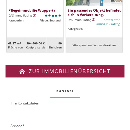
Pflegeimmobilie Wuppertal
Ein passendes Objekt befindet
sich in Vorbereitung.
DAS Immo Rating
DAS Immo Rating
Kategorien
Pflege, Bestand
Aktuell in Prüfung
Kategorien
48,27 m²
194.900,00 €
80
Bitte sprechen Sie uns direkt an.
Fläche von
Kaufpreise ab
Ein­heiten
ZUR IMMOBILIENÜBERSICHT
KONTAKT
Ihre Kontaktdaten
O
U
b
R
j
L
e
P
Anrede
*
k