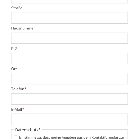
t
l
i
l
Straße
f
d
c
t
e
h
e
l
t
r
d
Hausnummer
f
e
l
d
PLZ
Ort
P
Telefon
*
f
l
i
P
E-Mail
*
c
f
h
l
t
i
Pflichtfeld
Datenschutz
*
f
c
e
Ich stimme zu, dass meine Angaben aus dem Kontaktformular zur
h