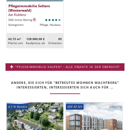
Pflegeimmobilie Selters
(Westerwald)
bei Koblenz
DAS Immo Rating
Kategorien
Pflege, Neubau
43,73 m²
128.980,08 €
85
Fläche von
Kaufpreise ab
Ein­heiten
"PFLEGEIMMOBILIE KAUFEN" - ALLE OBJEKTE IN DER ÜBERSICHT
ANDERE, DIE SICH FÜR "BETREUTES WOHNEN WACHTBERG"
INTERESSIERTEN, INTERESSIERTEN SICH AUCH FÜR ...
4,5 % Rendite
DA00609
KfW 40 NH
DA00616