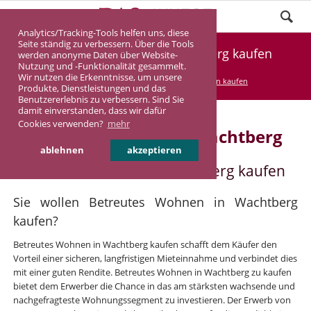
Analytics/Tracking-Tools helfen uns, diese
Seite ständig zu verbessern. Über die Tools
Betreutes Wohnen in Wachtberg kaufen
werden anonyme Daten über Website-
Nutzung und -Funktionalität gesammelt.
Wir nutzen die Erkenntnisse, um unsere
DASINVEST
Service
Betreutes Wohnen kaufen
Produkte, Dienstleistungen und das
Benutzererlebnis zu verbessern. Sind Sie
damit einverstanden, dass wir dafür
Cookies verwenden?
mehr
Betreutes Wohnen in Wachtberg
ablehnen
akzeptieren
Betreutes Wohnen in Wachtberg kaufen
Sie wollen Betreutes Wohnen in Wachtberg
kaufen?
Betreutes Wohnen in Wachtberg kaufen schafft dem Käufer den
Vorteil einer sicheren, langfristigen Mieteinnahme und verbindet dies
mit einer guten Rendite. Betreutes Wohnen in Wachtberg zu kaufen
bietet dem Erwerber die Chance in das am stärksten wachsende und
nachgefragteste Wohnungssegment zu investieren. Der Erwerb von