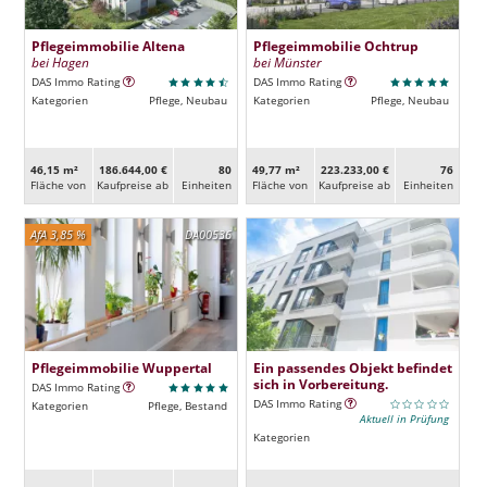
Pflegeimmobilie Altena
Pflegeimmobilie Ochtrup
bei Hagen
bei Münster
DAS Immo Rating
DAS Immo Rating
Kategorien
Pflege, Neubau
Kategorien
Pflege, Neubau
46,15 m²
186.644,00 €
80
49,77 m²
223.233,00 €
76
Fläche von
Kaufpreise ab
Ein­heiten
Fläche von
Kaufpreise ab
Ein­heiten
AfA 3,85 %
DA00536
Pflegeimmobilie Wuppertal
Ein passendes Objekt befindet
sich in Vorbereitung.
DAS Immo Rating
DAS Immo Rating
Kategorien
Pflege, Bestand
Aktuell in Prüfung
Kategorien