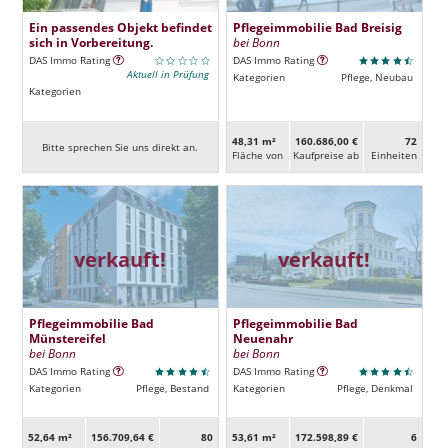
Ein passendes Objekt befindet
Pflegeimmobilie Bad Breisig
sich in Vorbereitung.
bei Bonn
DAS Immo Rating
DAS Immo Rating
Aktuell in Prüfung
Kategorien
Pflege, Neubau
Kategorien
48,31 m²
160.686,00 €
72
Bitte sprechen Sie uns direkt an.
Fläche von
Kaufpreise ab
Ein­heiten
verkauft!
verkauft!
Pflegeimmobilie Bad
Pflegeimmobilie Bad
Münstereifel
Neuenahr
bei Bonn
bei Bonn
DAS Immo Rating
DAS Immo Rating
Kategorien
Pflege, Bestand
Kategorien
Pflege, Denkmal
52,64 m²
156.709,64 €
80
53,61 m²
172.598,89 €
6