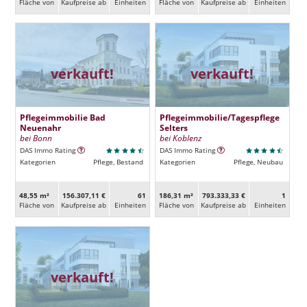
Fläche von
Kaufpreise ab
Ein­heiten
Fläche von
Kaufpreise ab
Ein­heiten
verkauft!
verkauft!
Pflegeimmobilie Bad
Pflegeimmobilie/Tagespflege
Neuenahr
Selters
bei Bonn
bei Koblenz
DAS Immo Rating
DAS Immo Rating
Kategorien
Pflege, Bestand
Kategorien
Pflege, Neubau
48,55 m²
156.307,11 €
61
186,31 m²
793.333,33 €
1
Fläche von
Kaufpreise ab
Ein­heiten
Fläche von
Kaufpreise ab
Ein­heiten
verkauft!