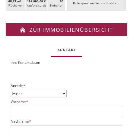
48,27 m²
194.900,00 €
80
Bitte sprechen Sie uns direkt an.
Fläche von
Kaufpreise ab
Ein­heiten
ZUR IMMOBILIENÜBERSICHT
KONTAKT
Ihre Kontaktdaten
O
U
b
R
j
L
e
P
Anrede
*
k
f
t
l
P
P
Vorname
*
i
l
f
c
a
l
h
t
i
t
P
Nachname
*
z
c
f
f
h
h
e
l
a