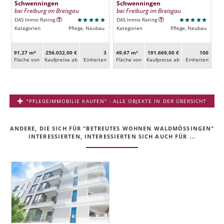
Schwenningen
Schwenningen
bei Freiburg im Breisgau
bei Freiburg im Breisgau
DAS Immo Rating
DAS Immo Rating
Kategorien
Pflege, Neubau
Kategorien
Pflege, Neubau
91,27 m²
256.032,00 €
3
49,67 m²
191.669,00 €
100
Fläche von
Kaufpreise ab
Ein­heiten
Fläche von
Kaufpreise ab
Ein­heiten
"PFLEGEIMMOBILIE KAUFEN" - ALLE OBJEKTE IN DER ÜBERSICHT
ANDERE, DIE SICH FÜR "BETREUTES WOHNEN WALDMÖSSINGEN"
INTERESSIERTEN, INTERESSIERTEN SICH AUCH FÜR ...