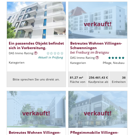
verkauft!
Ein passendes Objekt befindet
Betreutes Wohnen Villingen-
sich in Vorbereitung.
Schwenningen
bei Freiburg im Breisgau
DAS Immo Rating
Aktuell in Prüfung
DAS Immo Rating
Kategorien
Kategorien
Pflege, Neubau
81,27 m²
256.461,43 €
36
Bitte sprechen Sie uns direkt an.
Fläche von
Kaufpreise ab
Ein­heiten
verkauft!
verkauft!
Betreutes Wohnen Villingen-
Pflegeimmobilie Villingen-