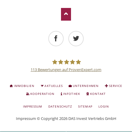
Facebook
Twitter
113
Bewertungen auf ProvenExpert.com
Deutsche
NAVIGATION
IMMOBILIEN
AKTUELLES
UNTERNEHMEN
SERVICE
ÜBERSPRINGEN
Anlage
KOOPERATION
INFOTHEK
KONTAKT
NAVIGATION
IMPRESSUM
DATENSCHUTZ
SITEMAP
LOGIN
und
ÜBERSPRINGEN
Impressum
© Copyright 2026 DAS Invest Vertriebs GmbH
Sachwert