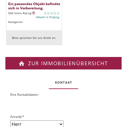
Ein passendes Objekt befindet
sich in Vorbereitung.
DAS Immo Rating
Aktuell in Prüfung
Kategorien
Bitte sprechen Sie uns direkt an.
ZUR IMMOBILIENÜBERSICHT
KONTAKT
Ihre Kontaktdaten
O
U
b
R
j
L
e
P
Anrede
*
k
f
t