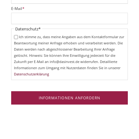
i
P
E-Mail
*
c
f
h
l
t
i
Pflichtfeld
Datenschutz
*
f
c
e
Ich stimme zu, dass meine Angaben aus dem Kontaktformular zur
h
l
Beantwortung meiner Anfrage erhoben und verarbeitet werden. Die
t
d
Daten werden nach abgeschlossener Bearbeitung Ihrer Anfrage
f
e
gelöscht. Hinweis: Sie können Ihre Einwilligung jederzeit für die
l
Zukunft per E-Mail an info@dasinvest.de widerrufen. Detaillierte
d
Informationen zum Umgang mit Nutzerdaten finden Sie in unserer
Datenschutzerklärung
INFORMATIONEN ANFORDERN