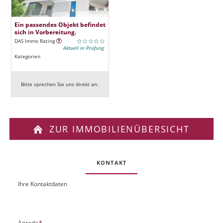
Ein passendes Objekt befindet
sich in Vorbereitung.
DAS Immo Rating
Aktuell in Prüfung
Kategorien
Bitte sprechen Sie uns direkt an.
ZUR IMMOBILIENÜBERSICHT
KONTAKT
Ihre Kontaktdaten
O
U
b
R
j
L
e
P
Anrede
*