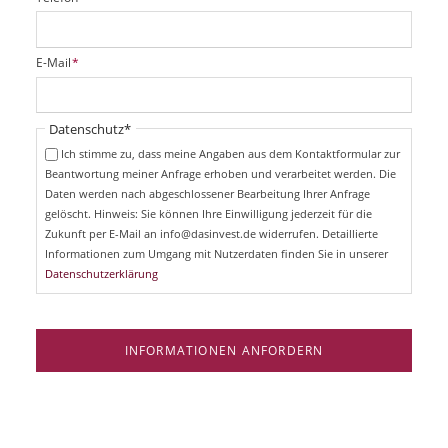
f
l
i
P
E-Mail
*
c
f
h
l
t
i
Pflichtfeld
Datenschutz
*
f
c
e
Ich stimme zu, dass meine Angaben aus dem Kontaktformular zur
h
l
Beantwortung meiner Anfrage erhoben und verarbeitet werden. Die
t
d
Daten werden nach abgeschlossener Bearbeitung Ihrer Anfrage
f
e
gelöscht. Hinweis: Sie können Ihre Einwilligung jederzeit für die
l
Zukunft per E-Mail an info@dasinvest.de widerrufen. Detaillierte
d
Informationen zum Umgang mit Nutzerdaten finden Sie in unserer
Datenschutzerklärung
INFORMATIONEN ANFORDERN