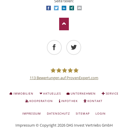
Seite teilen:
Facebook
Twitter
LinkedIn
Xing
E-mail
Facebook
Twitter
113
Bewertungen auf ProvenExpert.com
Deutsche
NAVIGATION
IMMOBILIEN
AKTUELLES
UNTERNEHMEN
SERVICE
ÜBERSPRINGEN
Anlage
KOOPERATION
INFOTHEK
KONTAKT
NAVIGATION
IMPRESSUM
DATENSCHUTZ
SITEMAP
LOGIN
und
ÜBERSPRINGEN
Impressum
© Copyright 2026 DAS Invest Vertriebs GmbH