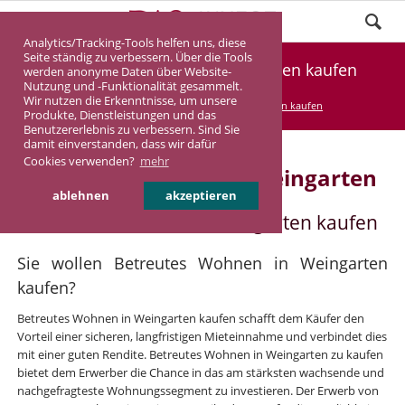
Analytics/Tracking-Tools helfen uns, diese
Seite ständig zu verbessern. Über die Tools
Betreutes Wohnen in Weingarten kaufen
werden anonyme Daten über Website-
Nutzung und -Funktionalität gesammelt.
Wir nutzen die Erkenntnisse, um unsere
DASINVEST
Service
Betreutes Wohnen kaufen
Produkte, Dienstleistungen und das
Benutzererlebnis zu verbessern. Sind Sie
damit einverstanden, dass wir dafür
Cookies verwenden?
mehr
Betreutes Wohnen in Weingarten
ablehnen
akzeptieren
Betreutes Wohnen in Weingarten kaufen
Sie wollen Betreutes Wohnen in Weingarten
kaufen?
Betreutes Wohnen in Weingarten kaufen schafft dem Käufer den
Vorteil einer sicheren, langfristigen Mieteinnahme und verbindet dies
mit einer guten Rendite. Betreutes Wohnen in Weingarten zu kaufen
bietet dem Erwerber die Chance in das am stärksten wachsende und
nachgefragteste Wohnungssegment zu investieren. Der Erwerb von