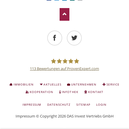
Facebook
Twitter
113
Bewertungen auf ProvenExpert.com
Deutsche
NAVIGATION
IMMOBILIEN
AKTUELLES
UNTERNEHMEN
SERVICE
ÜBERSPRINGEN
Anlage
KOOPERATION
INFOTHEK
KONTAKT
NAVIGATION
IMPRESSUM
DATENSCHUTZ
SITEMAP
LOGIN
und
ÜBERSPRINGEN
Impressum
© Copyright 2026 DAS Invest Vertriebs GmbH
Sachwert