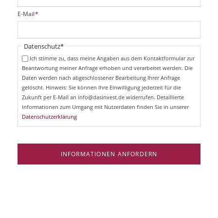
l
i
P
E-Mail
*
c
f
h
l
t
i
Pflichtfeld
Datenschutz
*
f
c
e
Ich stimme zu, dass meine Angaben aus dem Kontaktformular zur
h
l
Beantwortung meiner Anfrage erhoben und verarbeitet werden. Die
t
d
Daten werden nach abgeschlossener Bearbeitung Ihrer Anfrage
f
e
gelöscht. Hinweis: Sie können Ihre Einwilligung jederzeit für die
l
Zukunft per E-Mail an info@dasinvest.de widerrufen. Detaillierte
d
Informationen zum Umgang mit Nutzerdaten finden Sie in unserer
Datenschutzerklärung
INFORMATIONEN ANFORDERN