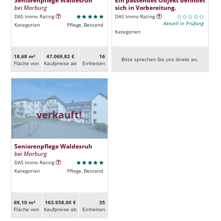
bei Marburg
sich in Vorbereitung.
DAS Immo Rating
DAS Immo Rating
Aktuell in Prüfung
Kategorien
Pflege, Bestand
Kategorien
18,68 m²
47.069,82 €
16
Bitte sprechen Sie uns direkt an.
Fläche von
Kaufpreise ab
Ein­heiten
verkauft!
Seniorenpflege Waldesruh
bei Marburg
DAS Immo Rating
Kategorien
Pflege, Bestand
69,10 m²
163.958,00 €
35
Fläche von
Kaufpreise ab
Ein­heiten