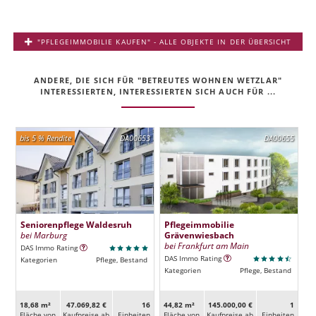
"PFLEGEIMMOBILIE KAUFEN" - ALLE OBJEKTE IN DER ÜBERSICHT
ANDERE, DIE SICH FÜR "BETREUTES WOHNEN WETZLAR"
INTERESSIERTEN, INTERESSIERTEN SICH AUCH FÜR ...
bis 5 % Rendite
DA00653
DA00655
Seniorenpflege Waldesruh
Pflegeimmobilie
bei Marburg
Grävenwiesbach
bei Frankfurt am Main
DAS Immo Rating
DAS Immo Rating
Kategorien
Pflege, Bestand
Kategorien
Pflege, Bestand
18,68 m²
47.069,82 €
16
44,82 m²
145.000,00 €
1
Fläche von
Kaufpreise ab
Ein­heiten
Fläche von
Kaufpreise ab
Ein­heiten