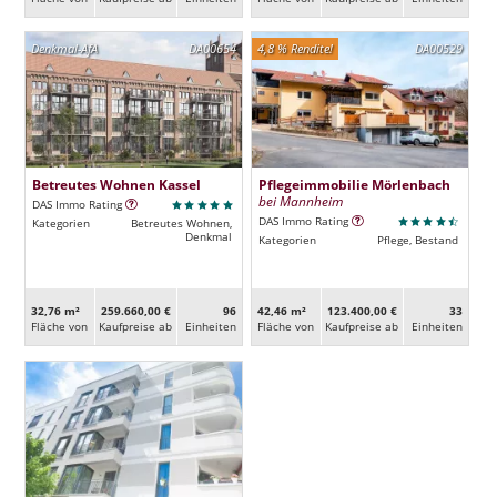
Denkmal-AfA
DA00654
4,8 % Rendite!
DA00529
Betreutes Wohnen Kassel
Pflegeimmobilie Mörlenbach
bei Mannheim
DAS Immo Rating
DAS Immo Rating
Kategorien
Betreutes Wohnen,
Denkmal
Kategorien
Pflege, Bestand
32,76 m²
259.660,00 €
96
42,46 m²
123.400,00 €
33
Fläche von
Kaufpreise ab
Ein­heiten
Fläche von
Kaufpreise ab
Ein­heiten