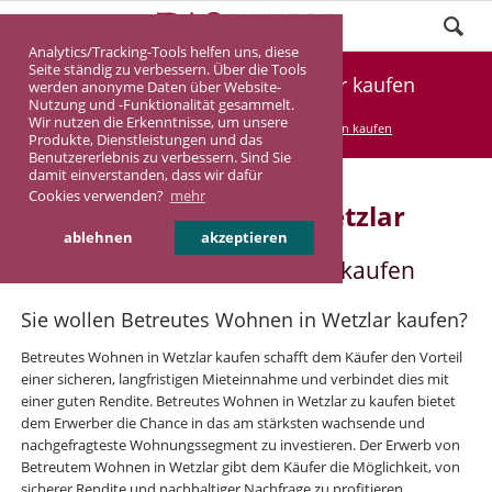
Analytics/Tracking-Tools helfen uns, diese
Seite ständig zu verbessern. Über die Tools
Betreutes Wohnen in Wetzlar kaufen
werden anonyme Daten über Website-
Nutzung und -Funktionalität gesammelt.
Wir nutzen die Erkenntnisse, um unsere
DASINVEST
Service
Betreutes Wohnen kaufen
Produkte, Dienstleistungen und das
Benutzererlebnis zu verbessern. Sind Sie
damit einverstanden, dass wir dafür
Cookies verwenden?
mehr
Betreutes Wohnen in Wetzlar
ablehnen
akzeptieren
Betreutes Wohnen in Wetzlar kaufen
Sie wollen Betreutes Wohnen in Wetzlar kaufen?
Betreutes Wohnen in Wetzlar kaufen schafft dem Käufer den Vorteil
einer sicheren, langfristigen Mieteinnahme und verbindet dies mit
einer guten Rendite. Betreutes Wohnen in Wetzlar zu kaufen bietet
dem Erwerber die Chance in das am stärksten wachsende und
nachgefragteste Wohnungssegment zu investieren. Der Erwerb von
Betreutem Wohnen in Wetzlar gibt dem Käufer die Möglichkeit, von
sicherer Rendite und nachhaltiger Nachfrage zu profitieren.