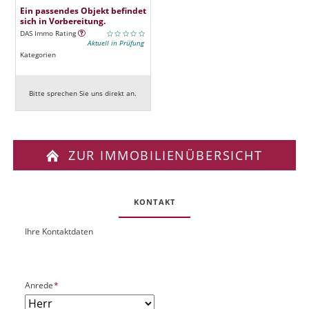
Ein passendes Objekt befindet
sich in Vorbereitung.
DAS Immo Rating
Aktuell in Prüfung
Kategorien
Bitte sprechen Sie uns direkt an.
ZUR IMMOBILIENÜBERSICHT
KONTAKT
Ihre Kontaktdaten
O
U
b
R
j
L
e
P
Anrede
*
k
f
t