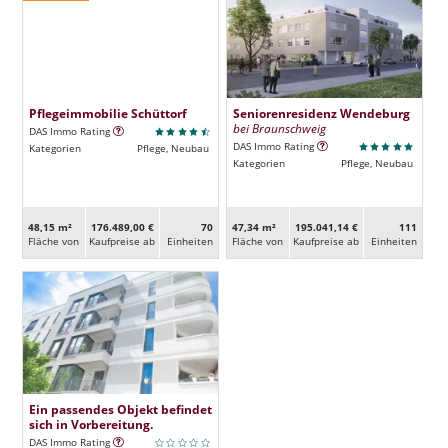
Pflegeimmobilie Schüttorf
Seniorenresidenz Wendeburg
bei Braunschweig
DAS Immo Rating
DAS Immo Rating
Kategorien
Pflege, Neubau
Kategorien
Pflege, Neubau
48,15 m²
176.489,00 €
70
47,34 m²
195.041,14 €
111
Fläche von
Kaufpreise ab
Ein­heiten
Fläche von
Kaufpreise ab
Ein­heiten
Ein passendes Objekt befindet
sich in Vorbereitung.
DAS Immo Rating