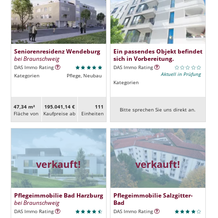
Seniorenresidenz Wendeburg
Ein passendes Objekt befindet
bei Braunschweig
sich in Vorbereitung.
DAS Immo Rating
DAS Immo Rating
Aktuell in Prüfung
Kategorien
Pflege, Neubau
Kategorien
47,34 m²
195.041,14 €
111
Bitte sprechen Sie uns direkt an.
Fläche von
Kaufpreise ab
Ein­heiten
verkauft!
verkauft!
Pflegeimmobilie Bad Harzburg
Pflegeimmobilie Salzgitter-
bei Braunschweig
Bad
DAS Immo Rating
DAS Immo Rating