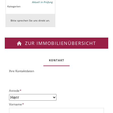
Aktuell in Prüfung
Kategorien
Bitte sprechen Sie uns direkt an.
ZUR IMMOBILIENÜBERSICHT
KONTAKT
Ihre Kontaktdaten
O
U
b
R
j
L
e
P
Anrede
*
k
f
t
l
P
P
Vorname
*
i
l
f
c
a