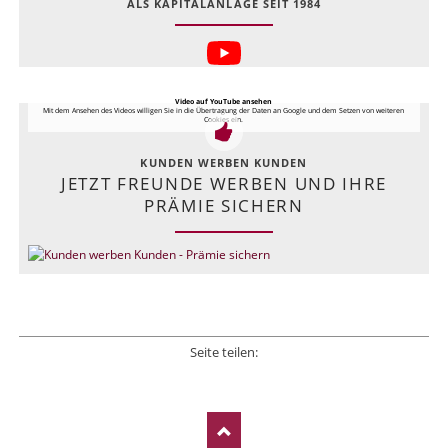
ALS KAPITALANLAGE SEIT 1984
Video auf YouTube ansehen
Mit dem Ansehen des Videos willigen Sie in die Übertragung der Daten an Google und dem Setzen von weiteren
Cookies ein.
KUNDEN WERBEN KUNDEN
JETZT FREUNDE WERBEN UND IHRE
PRÄMIE SICHERN
Seite teilen:
Facebook
Twitter
LinkedIn
Xing
E-mail