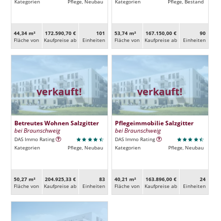
Kategorien
Pflege, Neubau
Kategorien
Pflege, Bestand
44,34 m²
172.590,70 €
101
53,74 m²
167.150,00 €
90
Fläche von
Kaufpreise ab
Ein­heiten
Fläche von
Kaufpreise ab
Ein­heiten
verkauft!
verkauft!
Betreutes Wohnen Salzgitter
Pflegeimmobilie Salzgitter
bei Braunschweig
bei Braunschweig
DAS Immo Rating
DAS Immo Rating
Kategorien
Pflege, Neubau
Kategorien
Pflege, Neubau
50,27 m²
204.925,33 €
83
40,21 m²
163.896,00 €
24
Fläche von
Kaufpreise ab
Ein­heiten
Fläche von
Kaufpreise ab
Ein­heiten