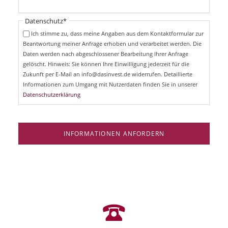
h
l
t
i
Pflichtfeld
Datenschutz
*
f
c
e
Ich stimme zu, dass meine Angaben aus dem Kontaktformular zur
h
l
Beantwortung meiner Anfrage erhoben und verarbeitet werden. Die
t
d
Daten werden nach abgeschlossener Bearbeitung Ihrer Anfrage
f
e
gelöscht. Hinweis: Sie können Ihre Einwilligung jederzeit für die
l
Zukunft per E-Mail an info@dasinvest.de widerrufen. Detaillierte
d
Informationen zum Umgang mit Nutzerdaten finden Sie in unserer
Datenschutzerklärung
INFORMATIONEN ANFORDERN