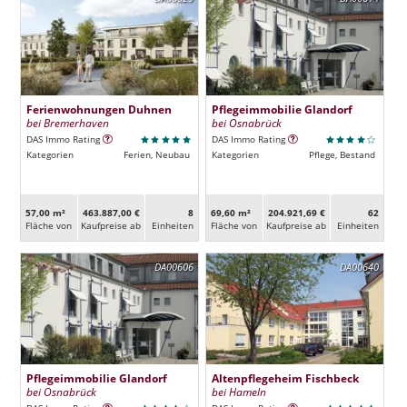
Ferienwohnungen Duhnen
Pflegeimmobilie Glandorf
bei Bremerhaven
bei Osnabrück
DAS Immo Rating
DAS Immo Rating
Kategorien
Ferien, Neubau
Kategorien
Pflege, Bestand
57,00 m²
463.887,00 €
8
69,60 m²
204.921,69 €
62
Fläche von
Kaufpreise ab
Ein­heiten
Fläche von
Kaufpreise ab
Ein­heiten
DA00606
DA00640
Pflegeimmobilie Glandorf
Altenpflegeheim Fischbeck
bei Osnabrück
bei Hameln