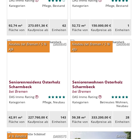
DAS Immo Rating
DAS Immo Rating
Kategorien
Pflege, Bestand
Kategorien
Pflege, Bestand
92,74 m²
273.051,36 €
62
52,72 m²
150.000,00 €
1
Fläche von
Kaufpreise ab
Ein­heiten
Fläche von
Kaufpreise ab
Ein­heiten
Neubau bei Bremen / 5 %
DA00645
Neubau bei Bremen / 5 %
DA00646
AfA
Afa
Seniorenresidenz Osterholz
Seniorenwohnen Osterholz
Scharmbeck
Scharmbeck
bei Bremen
bei Bremen
DAS Immo Rating
DAS Immo Rating
Kategorien
Pflege, Neubau
Kategorien
Betreutes Wohnen,
Neubau
42,91 m²
227.760,00 €
143
59,38 m²
333.200,00 €
28
Fläche von
Kaufpreise ab
Ein­heiten
Fläche von
Kaufpreise ab
Ein­heiten
4 % Rendite
DA00575
DA00597