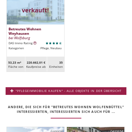
verkauft!
Betreutes Wohnen
Weyhausen
bei Wolfsburg
DAS Immo Rating
Kategorien
Pflege, Neubau
53,23 m²
220.662,01 €
35
Fläche von
Kaufpreise ab
Ein­heiten
"PFLEGEIMMOBILIE KAUFEN" - ALLE OBJEKTE IN DER ÜBERSICHT
ANDERE, DIE SICH FÜR "BETREUTES WOHNEN WOLFENBÜTTEL"
INTERESSIERTEN, INTERESSIERTEN SICH AUCH FÜR ...
DA00629
DA00614