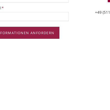
tfeld
l
*
+49 (511
NFORMATIONEN ANFORDERN