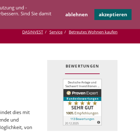
Navigation
Nutzung und -
OPERATION
INFOTHEK
KONTAKT
überspringen
rbessern. Sind Sie damit
ablehnen
akzeptieren
DASINVEST
Service
Betreutes Wohnen kaufen
BEWERTUNGEN
indet dies mit
sende und
glichkeit, von