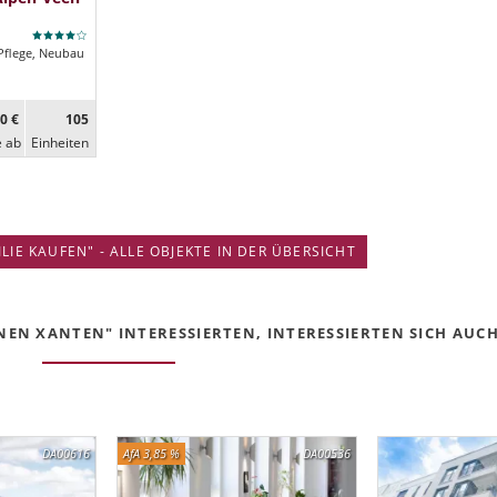
Pflege, Neubau
0 €
105
e ab
Ein­heiten
IE KAUFEN" - ALLE OBJEKTE IN DER ÜBERSICHT
EN XANTEN" INTERESSIERTEN, INTERESSIERTEN SICH AUCH 
DA00616
AfA 3,85 %
DA00536