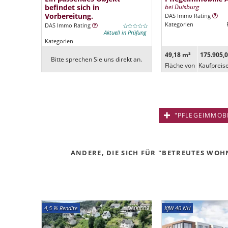
befindet sich in
bei Duisburg
Vorbereitung.
DAS Immo Rating
Kategorien
DAS Immo Rating
Aktuell in Prüfung
Kategorien
49,18 m²
175.905,0
Bitte sprechen Sie uns direkt an.
Fläche von
Kaufpreis
"PFLEGEIMMOBIL
ANDERE, DIE SICH FÜR "BETREUTES WOHN
4,5 % Rendite
DA00609
KfW 40 NH