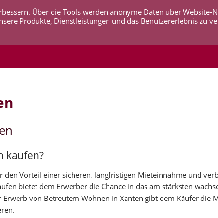
 verbessern. Über die Tools werden anonyme Daten über Website-
AKTUELLES
UNTERNEHMEN
SERVICE
KO
nsere Produkte, Dienstleistungen und das Benutzererlebnis zu ve
en
fen
n kaufen?
den Vorteil einer sicheren, langfristigen Mieteinnahme und verb
kaufen bietet dem Erwerber die Chance in das am stärksten wach
 Erwerb von Betreutem Wohnen in Xanten gibt dem Käufer die Mö
eren.