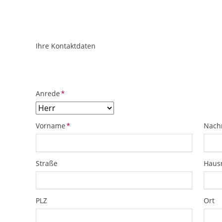
Ihre Kontaktdaten
ObjektPlatzhalter
URL
Pflichtfeld
Anrede
*
Pflichtfeld
Pflich
Vorname
*
Nach
Straße
Hau
PLZ
Ort