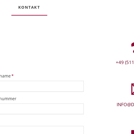
KONTAKT
+49 (511
tfeld
name
*
snummer
INFO@D