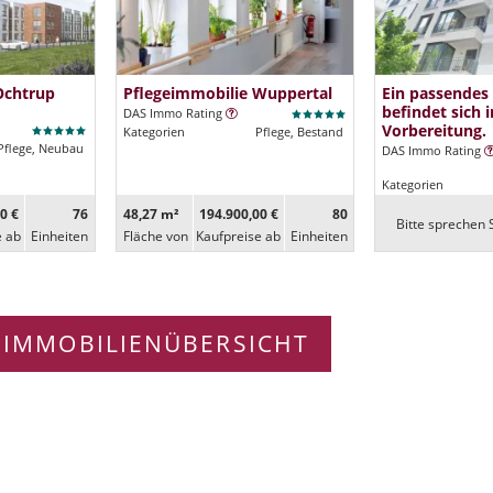
Ochtrup
Pflegeimmobilie Wuppertal
Ein passendes
befindet sich i
DAS Immo Rating
Vorbereitung.
Kategorien
Pflege, Bestand
Pflege, Neubau
DAS Immo Rating
Kategorien
0 €
76
48,27 m²
194.900,00 €
80
Bitte sprechen S
e ab
Ein­heiten
Fläche von
Kaufpreise ab
Ein­heiten
 IMMOBILIENÜBERSICHT