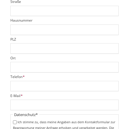
Straße
f
d
c
t
e
h
e
l
t
r
d
Hausnummer
f
e
l
d
PLZ
Ort
P
Telefon
*
f
l
i
P
E-Mail
*
c
f
h
l
t
i
Pflichtfeld
Datenschutz
*
f
c
e
Ich stimme zu, dass meine Angaben aus dem Kontaktformular zur
h
l
Beantwortung meiner Anfrage erhoben und verarbeitet werden. Die
t