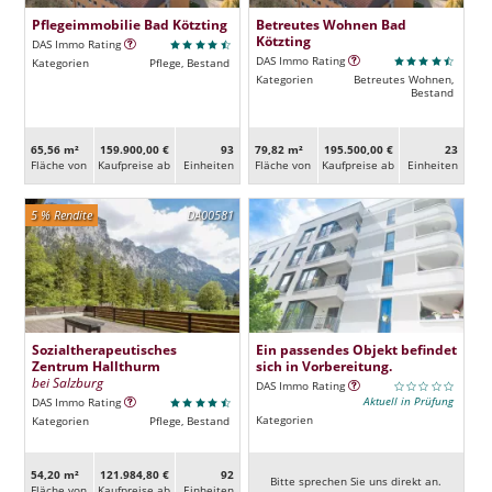
Pflegeimmobilie Bad Kötzting
Betreutes Wohnen Bad
Kötzting
DAS Immo Rating
DAS Immo Rating
Kategorien
Pflege, Bestand
Kategorien
Betreutes Wohnen,
Bestand
65,56 m²
159.900,00 €
93
79,82 m²
195.500,00 €
23
Fläche von
Kaufpreise ab
Ein­heiten
Fläche von
Kaufpreise ab
Ein­heiten
5 % Rendite
DA00581
Sozialtherapeutisches
Ein passendes Objekt befindet
Zentrum Hallthurm
sich in Vorbereitung.
bei Salzburg
DAS Immo Rating
Aktuell in Prüfung
DAS Immo Rating
Kategorien
Kategorien
Pflege, Bestand
54,20 m²
121.984,80 €
92
Bitte sprechen Sie uns direkt an.
Fläche von
Kaufpreise ab
Ein­heiten