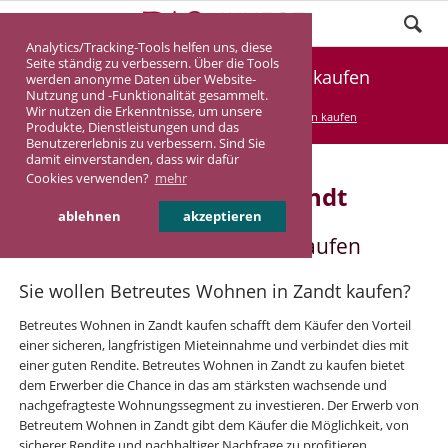
Analytics/Tracking-Tools helfen uns, diese
Seite ständig zu verbessern. Über die Tools
Betreutes Wohnen in Zandt kaufen
werden anonyme Daten über Website-
Nutzung und -Funktionalität gesammelt.
Wir nutzen die Erkenntnisse, um unsere
DASINVEST
Service
Betreutes Wohnen kaufen
Produkte, Dienstleistungen und das
Benutzererlebnis zu verbessern. Sind Sie
damit einverstanden, dass wir dafür
Cookies verwenden?
mehr
Betreutes Wohnen in Zandt
ablehnen
akzeptieren
Betreutes Wohnen in Zandt kaufen
Sie wollen Betreutes Wohnen in Zandt kaufen?
Betreutes Wohnen in Zandt kaufen schafft dem Käufer den Vorteil
einer sicheren, langfristigen Mieteinnahme und verbindet dies mit
einer guten Rendite. Betreutes Wohnen in Zandt zu kaufen bietet
dem Erwerber die Chance in das am stärksten wachsende und
nachgefragteste Wohnungssegment zu investieren. Der Erwerb von
Betreutem Wohnen in Zandt gibt dem Käufer die Möglichkeit, von
sicherer Rendite und nachhaltiger Nachfrage zu profitieren.