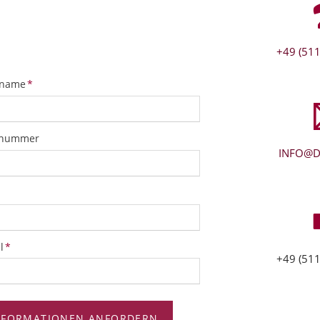
+49 (511
tfeld
name
*
snummer
INFO@D
tfeld
l
*
+49 (511
NFORMATIONEN ANFORDERN