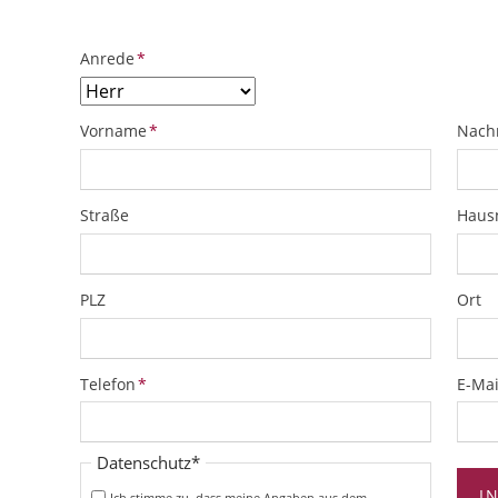
Pflichtfeld
Anrede
*
Pflichtfeld
Pflich
Vorname
*
Nach
Straße
Hau
PLZ
Ort
Pflichtfeld
Pflich
Telefon
*
E-Mai
Pflichtfeld
Datenschutz
*
I
Ich stimme zu, dass meine Angaben aus dem