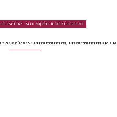
IE KAUFEN" - ALLE OBJEKTE IN DER ÜBERSICHT
 ZWEIBRÜCKEN" INTERESSIERTEN, INTERESSIERTEN SICH AU