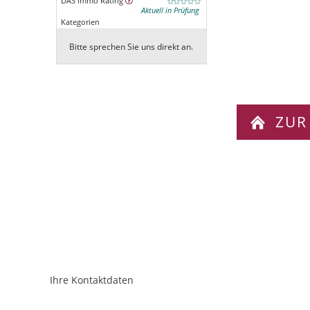
DAS Immo Rating
Aktuell in Prüfung
Kategorien
Bitte sprechen Sie uns direkt an.
ZUR
Ihre Kontaktdaten
ObjektPlatzhalter
URL