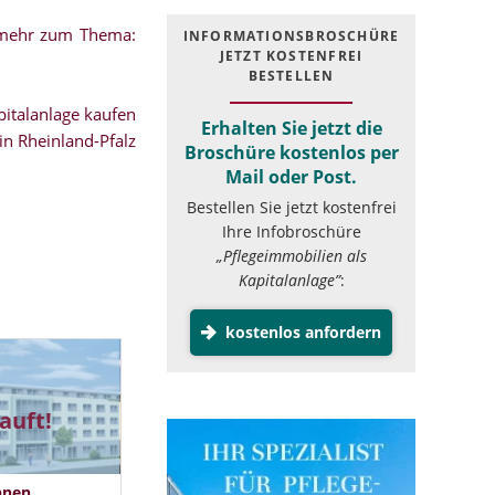
.mehr zum Thema:
INFOR­MATIONS­BROSCHÜRE
JETZT KOSTEN­FREI
BESTELLEN
italanlage kaufen
Erhalten Sie jetzt die
in Rheinland-Pfalz
Broschüre kostenlos per
Mail oder Post.
Bestellen Sie jetzt kostenfrei
Ihre Infobroschüre
„Pflegeimmobilien als
Kapitalanlage”
:
kostenlos anfordern
auft!
hnen