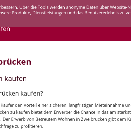
 verbessern. Über die Tools werden anonyme Daten über Website-
AKTUELLES
UNTERNEHMEN
SERVICE
KO
nsere Produkte, Dienstleistungen und das Benutzererlebnis zu ve
ufen
brücken
n kaufen
brücken kaufen?
äufer den Vorteil einer sicheren, langfristigen Mieteinnahme un
ücken zu kaufen bietet dem Erwerber die Chance in das am stärk
. Der Erwerb von Betreutem Wohnen in Zweibrücken gibt dem Kä
hfrage zu profitieren.