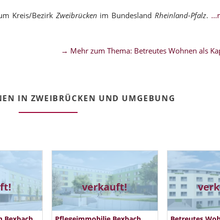
um Kreis/Bezirk
Zweibrücken
im Bundesland
Rheinland-Pfalz
.
..
→ Mehr zum Thema: Betreutes Wohnen als Kap
NEN IN ZWEIBRÜCKEN UND UMGEBUNG
ft!
verkauft!
verk
n Bexbach
Pflegeimmobilie Bexbach
Betreutes Wo