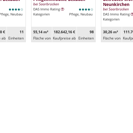
bei Saarbrücken
Neunkirchen
bei Saarbrücken
DAS Immo Rating
Pflege, Neubau
Kategorien
Pflege, Neubau
DAS Immo Rating
Kategorien
0 €
11
55,14 m²
182.642,16 €
98
30,26 m²
111.7
e ab
Ein­heiten
Fläche von
Kaufpreise ab
Ein­heiten
Fläche von
Kaufp