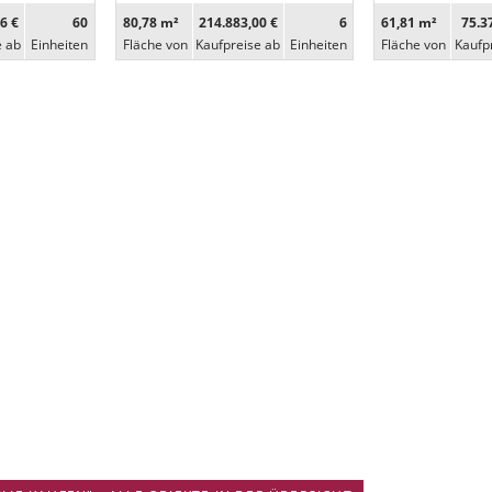
6 €
60
80,78 m²
214.883,00 €
6
61,81 m²
75.3
e ab
Ein­heiten
Fläche von
Kaufpreise ab
Ein­heiten
Fläche von
Kaufp