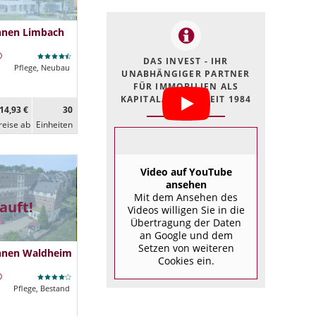
hnen Limbach
DAS INVEST - IHR
Pflege, Neubau
UNABHÄNGIGER PARTNER
FÜR IMMOBILIEN ALS
KAPITALANLAGE SEIT 1984
14,93 €
30
reise ab
Ein­heiten
Video auf YouTube
ansehen
Mit dem Ansehen des
auft!
Videos willigen Sie in die
Übertragung der Daten
an Google und dem
Setzen von weiteren
hnen Waldheim
Cookies ein.
Pflege, Bestand