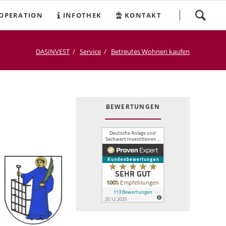
Navigation
OPERATION
INFOTHEK
KONTAKT
überspringen
DASINVEST
Service
Betreutes Wohnen kaufen
BEWERTUNGEN