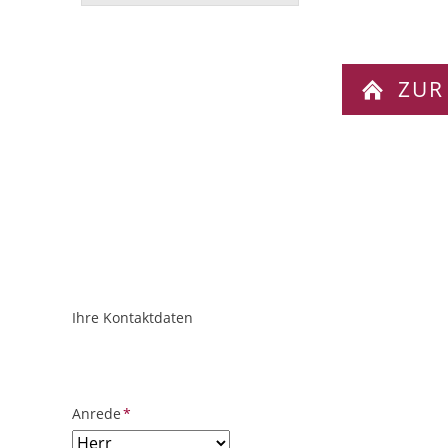
ZUR
Ihre Kontaktdaten
ObjektPlatzhalter
URL
Pflichtfeld
Anrede
*