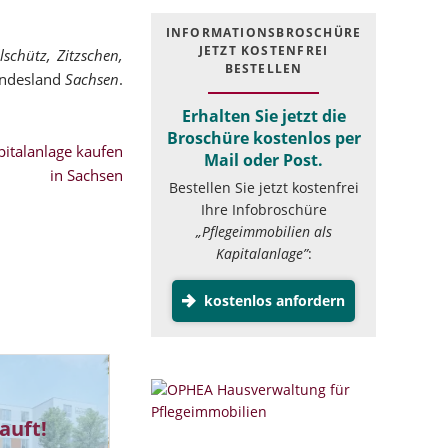
INFOR­MATIONS­BROSCHÜRE
JETZT KOSTEN­FREI
lschütz, Zitzschen,
BESTELLEN
ndesland
Sachsen
.
Erhalten Sie jetzt die
Broschüre kostenlos per
italanlage kaufen
Mail oder Post.
in Sachsen
Bestellen Sie jetzt kostenfrei
Ihre Infobroschüre
„Pflegeimmobilien als
Kapitalanlage”
:
kostenlos anfordern
auft!