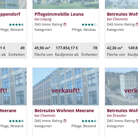
Eppendorf
Pflegeimmobilie Leuna
Betreutes Wo
bei Leipzig
bei Chemnitz
DAS Immo Rating
DAS Immo Rating
Pflege, Bestand
Kategorien
Pflege, Neubau
Kategorien
1 €
49
45,96 m²
177.854,17 €
78
42,36 m²
149.8
e ab
Ein­heiten
Fläche von
Kaufpreise ab
Ein­heiten
Fläche von
Kaufp
ft!
verkauft!
verk
Meerane
Betreutes Wohnen Meerane
Betreutes Wo
bei Chemnitz
bei Dresden
DAS Immo Rating
DAS Immo Rating
Pflege, Bestand
Kategorien
Pflege, Bestand
Kategorien