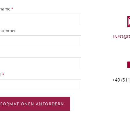
tfeld
name
*
snummer
INFO@D
tfeld
l
*
+49 (511
NFORMATIONEN ANFORDERN