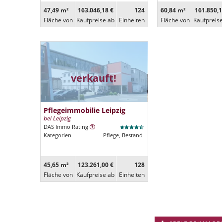
47,49 m²
163.046,18 €
124
60,84 m²
161.850,1
Fläche von
Kaufpreise ab
Ein­heiten
Fläche von
Kaufpreis
verkauft!
Pflegeimmobilie Leipzig
bei Leipzig
DAS Immo Rating
Kategorien
Pflege, Bestand
45,65 m²
123.261,00 €
128
Fläche von
Kaufpreise ab
Ein­heiten