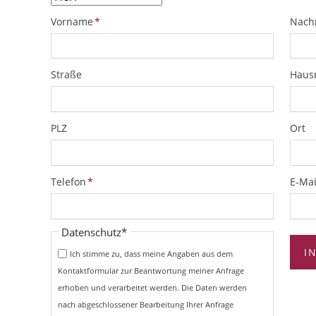
Pflichtfeld
Pflich
Vorname
*
Nach
Straße
Hau
PLZ
Ort
Pflichtfeld
Pflich
Telefon
*
E-Mai
Pflichtfeld
Datenschutz
*
I
Ich stimme zu, dass meine Angaben aus dem
Kontaktformular zur Beantwortung meiner Anfrage
erhoben und verarbeitet werden. Die Daten werden
nach abgeschlossener Bearbeitung Ihrer Anfrage