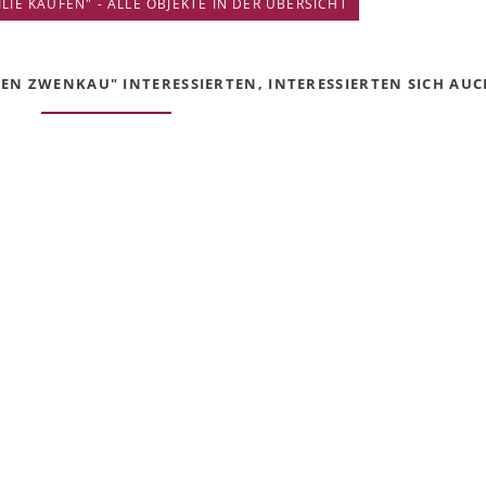
IE KAUFEN" - ALLE OBJEKTE IN DER ÜBERSICHT
EN ZWENKAU" INTERESSIERTEN, INTERESSIERTEN SICH AUCH