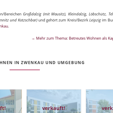
en/Bereichen
Großdalzig (mit Mausitz), Kleindalzig, Löbschütz, Tel
Imnitz und Kotzschbar)
und gehört zum Kreis/Bezirk
Leipzig
im Bu
enkau
.
→ Mehr zum Thema: Betreutes Wohnen als Kap
OHNEN IN ZWENKAU UND UMGEBUNG
ft!
verkauft!
verk