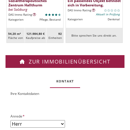
Sozialtherapeutisches
Ein passendes Objekt befindet
Zentrum Hallthurm
sich in Vorbereitung.
bei Salzburg
DAS Immo Rating
Aktuell in Prüfung
DAS Immo Rating
Kategorien
Denkmal
Kategorien
Pflege, Bestand
54,20 m²
121.984,80 €
92
Bitte sprechen Sie uns direkt an.
Fläche von
Kaufpreise ab
Ein­heiten
ZUR IMMOBILIENÜBERSICHT
KONTAKT
Ihre Kontaktdaten
O
U
b
R
j
L
e
P
Anrede
*
k
f
t
l
P