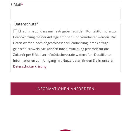
i
P
E-Mail
*
c
f
h
l
t
i
Pflichtfeld
Datenschutz
*
f
c
e
Ich stimme zu, dass meine Angaben aus dem Kontaktformular zur
h
l
Beantwortung meiner Anfrage erhoben und verarbeitet werden. Die
t
d
Daten werden nach abgeschlossener Bearbeitung Ihrer Anfrage
f
e
gelöscht. Hinweis: Sie können Ihre Einwilligung jederzeit für die
l
Zukunft per E-Mail an info@dasinvest.de widerrufen. Detaillierte
d
Informationen zum Umgang mit Nutzerdaten finden Sie in unserer
Datenschutzerklärung
INFORMATIONEN ANFORDERN