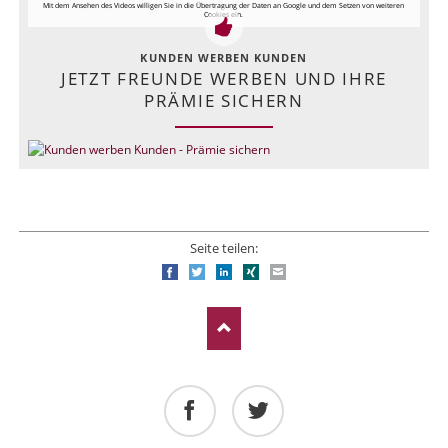
Mit dem Ansehen des Videos willigen Sie in die Übertragung der Daten an Google und dem Setzen von weiteren
Cookies ein.
KUNDEN WERBEN KUNDEN
JETZT FREUNDE WERBEN UND IHRE
PRÄMIE SICHERN
Seite teilen:
Facebook
Twitter
LinkedIn
Xing
E-mail
Facebook
Twitter