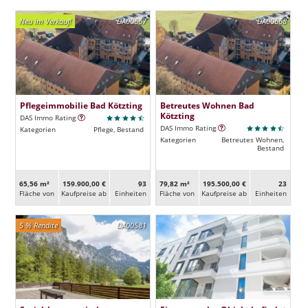
Neu im Verkauf!
DA00667
DA00668
Pflegeimmobilie Bad Kötzting
Betreutes Wohnen Bad
Kötzting
DAS Immo Rating
DAS Immo Rating
Kategorien
Pflege, Bestand
Kategorien
Betreutes Wohnen,
Bestand
65,56 m²
159.900,00 €
93
79,82 m²
195.500,00 €
23
Fläche von
Kaufpreise ab
Ein­heiten
Fläche von
Kaufpreise ab
Ein­heiten
5 % Rendite
DA00581