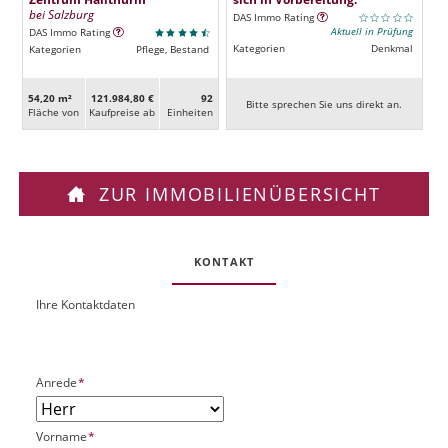
bei Salzburg
DAS Immo Rating
Aktuell in Prüfung
DAS Immo Rating
Kategorien
Denkmal
Kategorien
Pflege, Bestand
54,20 m²
121.984,80 €
92
Bitte sprechen Sie uns direkt an.
Fläche von
Kaufpreise ab
Ein­heiten
ZUR IMMOBILIENÜBERSICHT
KONTAKT
Ihre Kontaktdaten
O
U
b
R
j
L
e
P
Anrede
*
k
f
t
l
P
P
Vorname
*
i
l