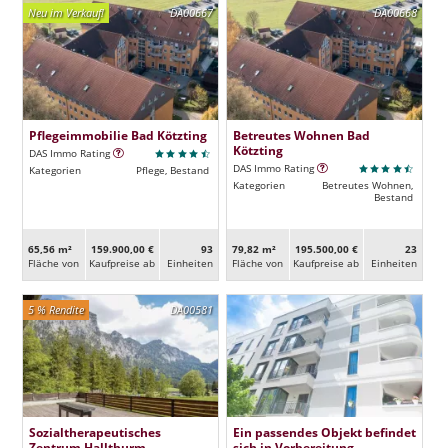
Neu im Verkauf!
DA00667
DA00668
Pflegeimmobilie Bad Kötzting
Betreutes Wohnen Bad
Kötzting
DAS Immo Rating
DAS Immo Rating
Kategorien
Pflege, Bestand
Kategorien
Betreutes Wohnen,
Bestand
65,56 m²
159.900,00 €
93
79,82 m²
195.500,00 €
23
Fläche von
Kaufpreise ab
Ein­heiten
Fläche von
Kaufpreise ab
Ein­heiten
5 % Rendite
DA00581
Sozialtherapeutisches
Ein passendes Objekt befindet
Zentrum Hallthurm
sich in Vorbereitung.