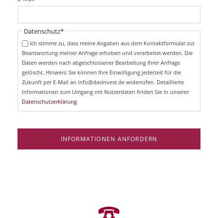
c
f
h
l
t
i
Pflichtfeld
Datenschutz
*
f
c
e
Ich stimme zu, dass meine Angaben aus dem Kontaktformular zur
h
l
Beantwortung meiner Anfrage erhoben und verarbeitet werden. Die
t
d
Daten werden nach abgeschlossener Bearbeitung Ihrer Anfrage
f
e
gelöscht. Hinweis: Sie können Ihre Einwilligung jederzeit für die
l
Zukunft per E-Mail an info@dasinvest.de widerrufen. Detaillierte
d
Informationen zum Umgang mit Nutzerdaten finden Sie in unserer
Datenschutzerklärung
INFORMATIONEN ANFORDERN