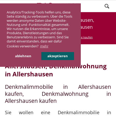
Analytics/Tracking-Tools helfen uns, diese
Seite ständig zu verbessern. Über die Tools
Denkmalimmobilie Allershausen,
werden anonyme Daten über Website-
Nutzung und -Funktionalität gesammelt.
Denkmalwohnung Allershausen
Wir nutzen die Erkenntnisse, um unsere
Produkte, Dienstleistungen und das
Benutzererlebnis zu verbessern. Sind Sie
DASINVEST
Service
Denkmalimmobilie kaufen
damit einverstanden, dass wir dafür
Cookies verwenden?
mehr
Denkmalimmobilie in
ablehnen
akzeptieren
Allershausen, Denkmalwohnung
in Allershausen
Denkmalimmobilie in Allershausen
kaufen, Denkmalwohnung in
Allershausen kaufen
Sie wollen eine Denkmalimmobilie in