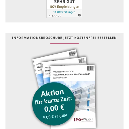
INFOR­MATIONS­BROSCHÜRE JETZT KOSTEN­FREI BESTELLEN