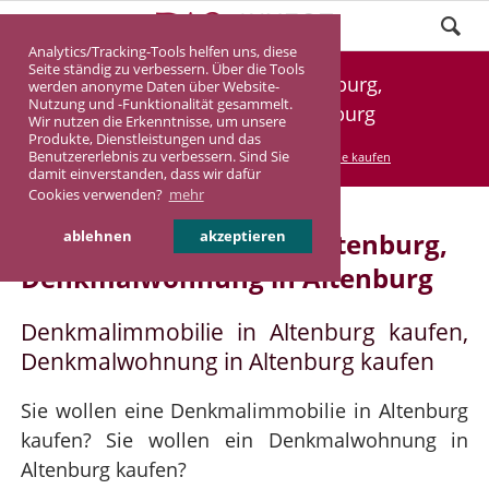
Analytics/Tracking-Tools helfen uns, diese
Seite ständig zu verbessern. Über die Tools
Denkmalimmobilie Altenburg,
werden anonyme Daten über Website-
Nutzung und -Funktionalität gesammelt.
Denkmalwohnung Altenburg
Wir nutzen die Erkenntnisse, um unsere
Produkte, Dienstleistungen und das
Benutzererlebnis zu verbessern. Sind Sie
DASINVEST
Service
Denkmalimmobilie kaufen
damit einverstanden, dass wir dafür
Cookies verwenden?
mehr
Denkmalimmobilie in Altenburg,
ablehnen
akzeptieren
Denkmalwohnung in Altenburg
Denkmalimmobilie in Altenburg kaufen,
Denkmalwohnung in Altenburg kaufen
Sie wollen eine Denkmalimmobilie in Altenburg
kaufen? Sie wollen ein Denkmalwohnung in
Altenburg kaufen?