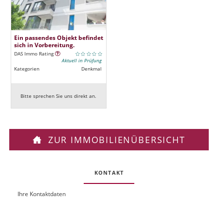
Ein passendes Objekt befindet
sich in Vorbereitung.
DAS Immo Rating
Aktuell in Prüfung
Kategorien
Denkmal
Bitte sprechen Sie uns direkt an.
ZUR IMMOBILIENÜBERSICHT
KONTAKT
Ihre Kontaktdaten
O
U
b
R
j
L