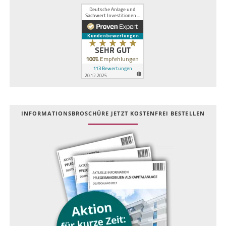
INFOR­MATIONS­BROSCHÜRE JETZT KOSTEN­FREI BESTELLEN