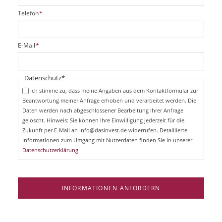
P
Telefon
*
f
l
i
P
E-Mail
*
c
f
h
l
t
i
Pflichtfeld
Datenschutz
*
f
c
e
Ich stimme zu, dass meine Angaben aus dem Kontaktformular zur
h
l
Beantwortung meiner Anfrage erhoben und verarbeitet werden. Die
t
d
Daten werden nach abgeschlossener Bearbeitung Ihrer Anfrage
f
e
gelöscht. Hinweis: Sie können Ihre Einwilligung jederzeit für die
l
Zukunft per E-Mail an info@dasinvest.de widerrufen. Detaillierte
d
Informationen zum Umgang mit Nutzerdaten finden Sie in unserer
Datenschutzerklärung
INFORMATIONEN ANFORDERN