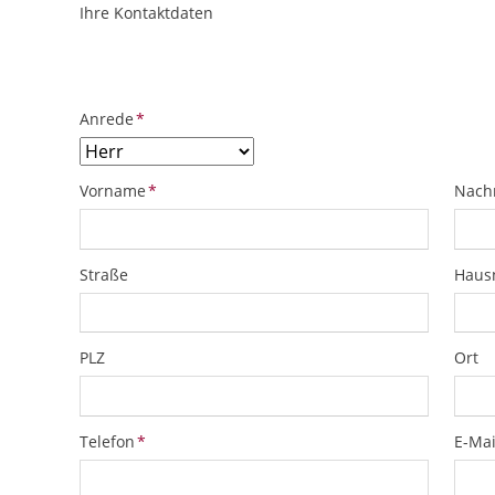
Ihre Kontaktdaten
ObjektPlatzhalter
URL
Pflichtfeld
Anrede
*
Pflichtfeld
Pflich
Vorname
*
Nach
Straße
Hau
PLZ
Ort
Pflichtfeld
Pflich
Telefon
*
E-Mai