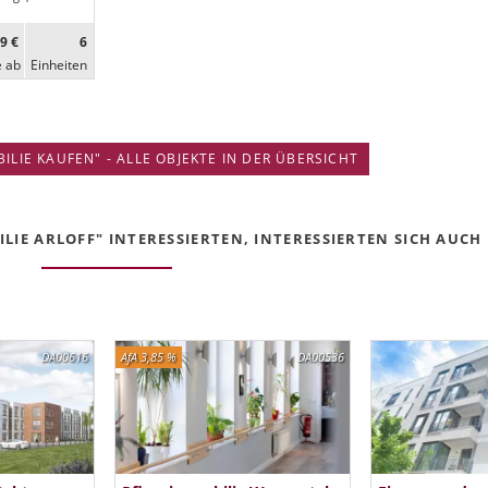
9 €
6
e ab
Ein­heiten
IE KAUFEN" - ALLE OBJEKTE IN DER ÜBERSICHT
IE ARLOFF" INTERESSIERTEN, INTERESSIERTEN SICH AUCH F
DA00616
AfA 3,85 %
DA00536