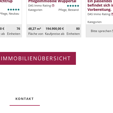
Ochtrup
Pflegeimmobilie Wuppertal
Ein passendes
befindet sich i
DAS Immo Rating
Vorbereitung.
Kategorien
Pflege, Bestand
Pflege, Neubau
DAS Immo Rating
Kategorien
0 €
76
48,27 m²
194.900,00 €
80
Bitte sprechen S
e ab
Ein­heiten
Fläche von
Kaufpreise ab
Ein­heiten
 IMMOBILIENÜBERSICHT
KONTAKT