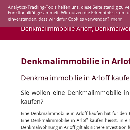
Analytics/Tracking-Tools helfen uns, diese Seite ständig zu
IMMOBILIEN
Funktionalität gesammelt. Wir nutzen die Erkenntnisse, um u
einverstanden, dass wir dafür Cookies verwenden?
mehr
Denkmalimmobilie Arloff, Denkmalwo
Denkmalimmobilie in Arlo
Denkmalimmobilie in Arloff kauf
Sie wollen eine Denkmalimmobilie in
kaufen?
Eine Denkmalimmobilie in Arloff kaufen hat für den Ka
Eine Denkmalimmobilie in Arloff kaufen heisst, in ei
Denkmalwohnung in Arloff gilt als sichere Investition f