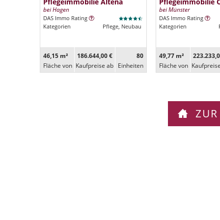
Pflegeimmobilie Altena
Pflegeimmobilie 
bei Hagen
bei Münster
DAS Immo Rating
DAS Immo Rating
Kategorien
Pflege, Neubau
Kategorien
46,15 m²
186.644,00 €
80
49,77 m²
223.233,0
Fläche von
Kaufpreise ab
Ein­heiten
Fläche von
Kaufpreis
ZUR