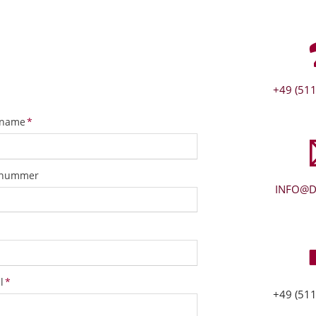
+49 (511
tfeld
name
*
snummer
INFO@D
tfeld
l
*
+49 (511