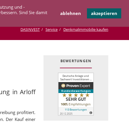
Navigation
Nutzung und -
OPERATION
INFOTHEK
KONTAKT
überspringen
rbessern. Sind Sie damit
ablehnen
akzeptieren
DASINVEST
Service
Denkmalimmobilie kaufen
BEWERTUNGEN
ng in Arloff
eibung profitiert.
en. Der Kauf einer