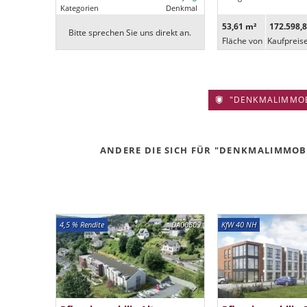
Kategorien
Denkmal
53,61 m²
172.598,8
Bitte sprechen Sie uns direkt an.
Fläche von
Kaufpreis
"DENKMALIMMOBIL
ANDERE DIE SICH FÜR "DENKMALIMMOBIL
4,5 % Rendite
DA00609
KfW 40 NH