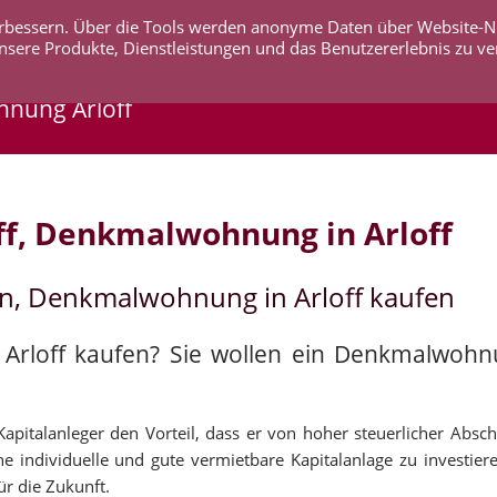
 verbessern. Über die Tools werden anonyme Daten über Website-
AKTUELLES
UNTERNEHMEN
SERVICE
KO
nsere Produkte, Dienstleistungen und das Benutzererlebnis zu ve
hnung Arloff
ff, Denkmalwohnung in Arloff
en, Denkmalwohnung in Arloff kaufen
 Arloff kaufen? Sie wollen ein Denkmalwohnu
pitalanleger den Vorteil, dass er von hoher steuerlicher Abschr
ne individuelle und gute vermietbare Kapitalanlage zu investier
ür die Zukunft.