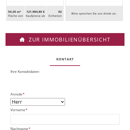
54,20 m²
121.984,80 €
92
Bitte sprechen Sie uns direkt an.
Fläche von
Kaufpreise ab
Ein­heiten
ZUR IMMOBILIENÜBERSICHT
KONTAKT
Ihre Kontaktdaten
O
U
b
R
j
L
e
P
Anrede
*
k
f
t
l
P
P
Vorname
*
i
l
f
c
a
l
h
t
i
t
P
Nachname
*
z