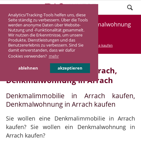
Analytics/Tracking-Tools helfen uns, diese
Seite ständig zu verbessern. Über die Tools
Denkmalimmobilie Arrach, Denkmalwohnung
werden anonyme Daten über Website-
Nutzung und -Funktionalität gesammelt.
Arrach
Wir nutzen die Erkenntnisse, um unsere
Produkte, Dienstleistungen und das
Benutzererlebnis zu verbessern. Sind Sie
DASINVEST
Service
Denkmalimmobilie kaufen
damit einverstanden, dass wir dafür
Cookies verwenden?
mehr
Denkmalimmobilie in Arrach,
ablehnen
akzeptieren
Denkmalwohnung in Arrach
Denkmalimmobilie in Arrach kaufen,
Denkmalwohnung in Arrach kaufen
Sie wollen eine Denkmalimmobilie in Arrach
kaufen? Sie wollen ein Denkmalwohnung in
Arrach kaufen?