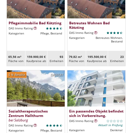
Pflegeimmobilie Bad Kötzting
Betreutes Wohnen Bad
Kötzting
DAS Immo Rating
DAS Immo Rating
Kategorien
Pflege, Bestand
Kategorien
Betreutes Wohnen,
Bestand
65,56 m²
159.900,00 €
93
79,82 m²
195.500,00 €
23
Fläche von
Kaufpreise ab
Ein­heiten
Fläche von
Kaufpreise ab
Ein­heiten
5 % Rendite
DA00581
Sozialtherapeutisches
Ein passendes Objekt befindet
Zentrum Hallthurm
sich in Vorbereitung.
bei Salzburg
DAS Immo Rating
Aktuell in Prüfung
DAS Immo Rating
Kategorien
Denkmal
Kategorien
Pflege, Bestand