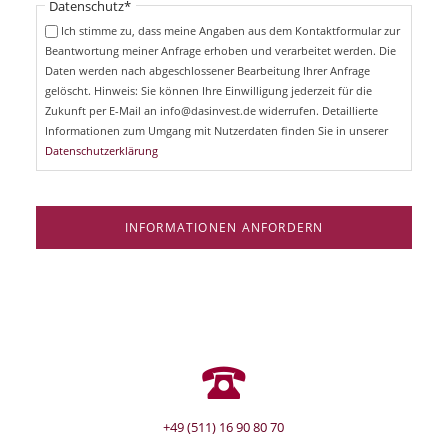
Pflichtfeld
Datenschutz
*
f
c
e
Ich stimme zu, dass meine Angaben aus dem Kontaktformular zur
h
l
Beantwortung meiner Anfrage erhoben und verarbeitet werden. Die
t
d
Daten werden nach abgeschlossener Bearbeitung Ihrer Anfrage
f
e
gelöscht. Hinweis: Sie können Ihre Einwilligung jederzeit für die
l
Zukunft per E-Mail an info@dasinvest.de widerrufen. Detaillierte
d
Informationen zum Umgang mit Nutzerdaten finden Sie in unserer
Datenschutzerklärung
INFORMATIONEN ANFORDERN
+49 (511) 16 90 80 70