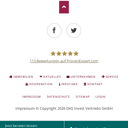
Facebook
Twitter
113
Bewertungen auf ProvenExpert.com
Deutsche
NAVIGATION
IMMOBILIEN
AKTUELLES
UNTERNEHMEN
SERVICE
ÜBERSPRINGEN
Anlage
KOOPERATION
INFOTHEK
KONTAKT
NAVIGATION
IMPRESSUM
DATENSCHUTZ
SITEMAP
LOGIN
und
ÜBERSPRINGEN
Impressum
© Copyright 2026 DAS Invest Vertriebs GmbH
Sachwert
Jetzt beraten lassen: