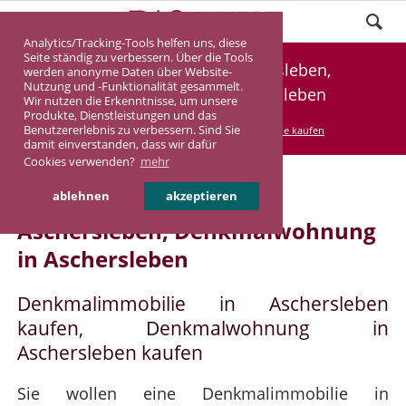
Analytics/Tracking-Tools helfen uns, diese
Seite ständig zu verbessern. Über die Tools
Denkmalimmobilie Aschersleben,
werden anonyme Daten über Website-
Nutzung und -Funktionalität gesammelt.
Denkmalwohnung Aschersleben
Wir nutzen die Erkenntnisse, um unsere
Produkte, Dienstleistungen und das
Benutzererlebnis zu verbessern. Sind Sie
DASINVEST
Service
Denkmalimmobilie kaufen
damit einverstanden, dass wir dafür
Cookies verwenden?
mehr
Denkmalimmobilie in
ablehnen
akzeptieren
Aschersleben, Denkmalwohnung
in Aschersleben
Denkmalimmobilie in Aschersleben
kaufen, Denkmalwohnung in
Aschersleben kaufen
Sie wollen eine Denkmalimmobilie in