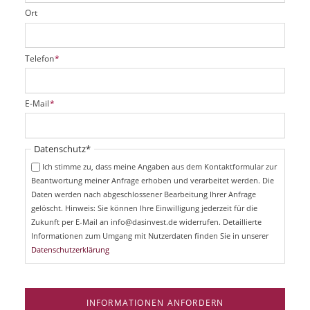
Ort
P
Telefon
*
f
l
i
P
E-Mail
*
c
f
h
l
t
i
Pflichtfeld
Datenschutz
*
f
c
e
Ich stimme zu, dass meine Angaben aus dem Kontaktformular zur
h
l
Beantwortung meiner Anfrage erhoben und verarbeitet werden. Die
t
d
Daten werden nach abgeschlossener Bearbeitung Ihrer Anfrage
f
e
gelöscht. Hinweis: Sie können Ihre Einwilligung jederzeit für die
l
Zukunft per E-Mail an info@dasinvest.de widerrufen. Detaillierte
d
Informationen zum Umgang mit Nutzerdaten finden Sie in unserer
Datenschutzerklärung
INFORMATIONEN ANFORDERN