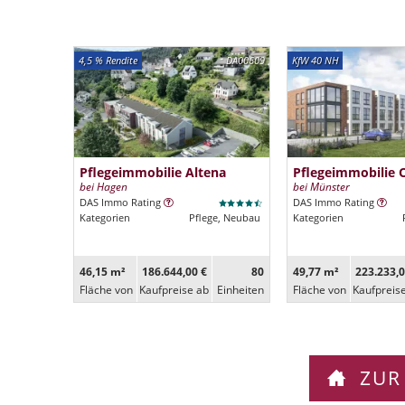
4,5 % Rendite
DA00609
KfW 40 NH
Pflegeimmobilie Altena
Pflegeimmobilie 
bei Hagen
bei Münster
DAS Immo Rating
DAS Immo Rating
Kategorien
Pflege, Neubau
Kategorien
46,15 m²
186.644,00 €
80
49,77 m²
223.233,0
Fläche von
Kaufpreise ab
Ein­heiten
Fläche von
Kaufpreis
ZUR