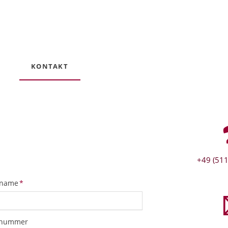
KONTAKT
+49 (511
tfeld
name
*
snummer