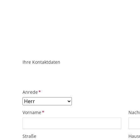
Ihre Kontaktdaten
ObjektPlatzhalter
URL
Pflichtfeld
Anrede
*
Pflichtfeld
Pflich
Vorname
*
Nach
Straße
Hau