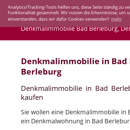
Analytics/Tracking-Tools helfen uns, diese Seite ständig zu
IMMOBILIEN
Funktionalität gesammelt. Wir nutzen die Erkenntnisse, um u
einverstanden, dass wir dafür Cookies verwenden?
mehr
Denkmalimmobilie Bad Berleburg, D
Denkmalimmobilie in Bad
Berleburg
Denkmalimmobilie in Bad Berl
kaufen
Sie wollen eine Denkmalimmobilie in 
ein Denkmalwohnung in Bad Berlebur