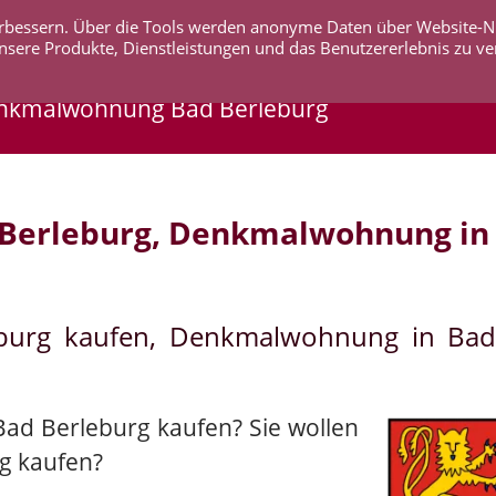
 verbessern. Über die Tools werden anonyme Daten über Website-
AKTUELLES
UNTERNEHMEN
SERVICE
KO
nsere Produkte, Dienstleistungen und das Benutzererlebnis zu ve
enkmalwohnung Bad Berleburg
 Berleburg, Denkmalwohnung in
eburg kaufen, Denkmalwohnung in Bad
Bad Berleburg kaufen? Sie wollen
g kaufen?