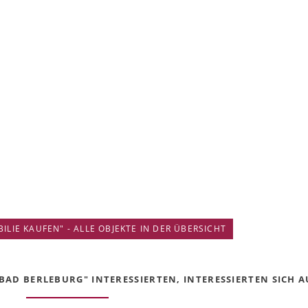
IE KAUFEN" - ALLE OBJEKTE IN DER ÜBERSICHT
AD BERLEBURG" INTERESSIERTEN, INTERESSIERTEN SICH AU