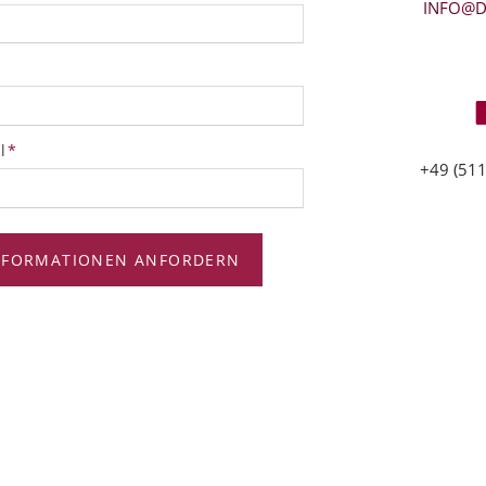
INFO@D
tfeld
l
*
+49 (511
NFORMATIONEN ANFORDERN