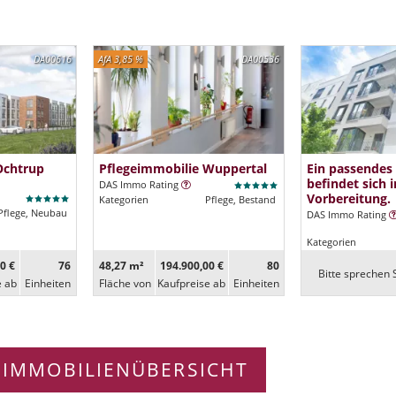
DA00616
AfA 3,85 %
DA00536
Ochtrup
Pflegeimmobilie Wuppertal
Ein passendes
befindet sich i
DAS Immo Rating
Vorbereitung.
Kategorien
Pflege, Bestand
Pflege, Neubau
DAS Immo Rating
Kategorien
0 €
76
48,27 m²
194.900,00 €
80
Bitte sprechen S
e ab
Ein­heiten
Fläche von
Kaufpreise ab
Ein­heiten
 IMMOBILIENÜBERSICHT